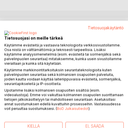
KUVAUS
Tietosuojakäytäntö
Tietosuojasi on meille tärkeä
Kirjassa kaksi äitiä kertovat kertomuksia siitä, miltä tuntui
Käytämme evästeitä ja vastaavia teknologioita verkkosivustollamme.
elää narsististen isien kanssa, mitä tapahtui, kun äidit eivät
Osa niistä on välttämättömiä ja teknisesti tarpeellisia. Lisäksi
enää halunneet elää isien kanssa ja millaista äitien elämä on
käytämme analyysimenetelmiä (esim. evästeitä tai sormenjälkiä sekä
palvelinpuolen seurantaa) mitataksemme, kuinka usein sivustollamme
ollut sen jälkeen. Ihan jokainen äitien kirjoittamista
vieraillaan ja kuinka sitä käytetään.
kertomuksista on totta. Ehkäpä äidit toivoisivat, etteivät
Käytämme markkinointitarkoituksiin seurantateknologioita kuten
kaikki kertomukset olisi totta. Ettei niitä olisi koskaan
palvelinpuolen seurantaa sekä kolmansien osapuolien palveluita,
tapahtunutkaan. Jokainen kertomus on kuitenkin osa äitien
joiden kautta voidaan käyttää laiteriippuvaisia evästeitä, sormenjälkiä,
elämää.
seurantapikseleitä ja IP-osoitteita.
Upotamme lisäksi kolmansien osapuolten sisältöä (esim.
videoalustoja). Emme voi vaikuttaa kolmannen osapuolen suorittamaan
Olennainen asia äitien kertomuksissa ei ole se, mitä tapahtui
tietojen jatkokäsittelyyn tai mahdolliseen seurantaan. Asetuksillasi
ja kenelle. Olennaista on jaettu tunne. Polku, jota on
annat suostumuksen edellä kuvattuihin prosesseihin. Vastaisuudessa
kulkenut jonkun kanssa yhdessä; matka, jolla on ollut
voit peruuttaa suostumuksesi. (
BoD Julkaisutiedot
)
yksinäisin maailmassa, matka, josta on jo ollut varma, ettei
kukaan ymmärrä, ettei kellekään voi kertoa niin että kaiken
tajuaisi. Matka josta kaikki eivät selviäisi. Tämän matkan
KIELLÄ
EI, SÄÄDÄ