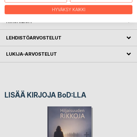
ovat jakaneet kaksi ystävää. Kaksi äitiä. He selvisivät.
HYVÄKSY KAIKKI
KIRJAILIJA
LEHDISTÖARVOSTELUT
LUKIJA-ARVOSTELUT
LISÄÄ KIRJOJA B
o
D:LLA