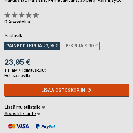
Hakusanat: Narsismi, Perheväkivalta, avioero, vallankäyttö
Arvostelu::
0%
0
Arvostelua
Saatavilla::
PAINETTU KIRJA
23,95 €
E-KIRJA
8,99 €
23,95 €
sis. alv. /
Toimituskulut
Heti saatavilla
LISÄÄ OSTOSKORIIN
Lisää muistilistalle
Arvostele tuote