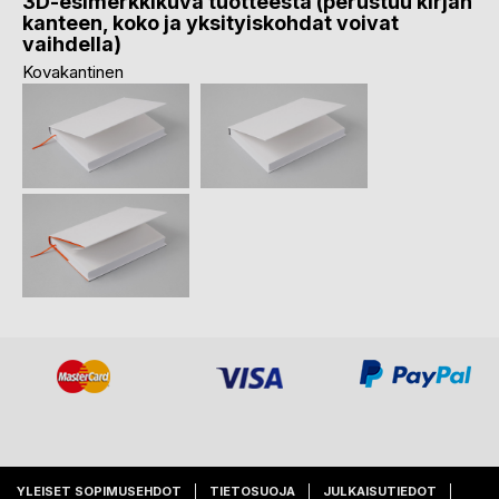
3D-esimerkkikuva tuotteesta (perustuu kirjan
kanteen, koko ja yksityiskohdat voivat
vaihdella)
Kovakantinen
YLEISET SOPIMUSEHDOT
TIETOSUOJA
JULKAISUTIEDOT