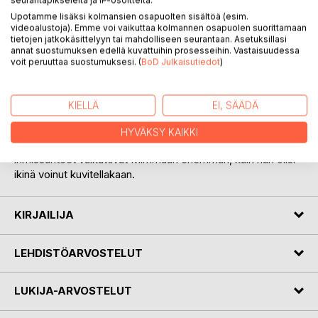
Upotamme lisäksi kolmansien osapuolten sisältöä (esim.
videoalustoja). Emme voi vaikuttaa kolmannen osapuolen suorittamaan
tietojen jatkokäsittelyyn tai mahdolliseen seurantaan. Asetuksillasi
annat suostumuksen edellä kuvattuihin prosesseihin. Vastaisuudessa
KUVAUS
voit peruuttaa suostumuksesi. (
BoD Julkaisutiedot
)
Leppäkoti on tarina Mimmusta, joka pohtii omaa elämäänsä
KIELLÄ
EI, SÄÄDÄ
syömishäiriön kanssa. Mimmu palaa muistoissaan hetkeksi
Leppäkotiin, syömishäiriöyksikköön, jossa hän vietti kaksi
HYVÄKSY KAIKKI
viikkoa lukiolaisena. Hoitojakso ja sen myötä syntyneet
ihmissuhteet vaikuttivat Mimmuun enemmän, kuin hän olisi
ikinä voinut kuvitellakaan.
KIRJAILIJA
LEHDISTÖARVOSTELUT
LUKIJA-ARVOSTELUT