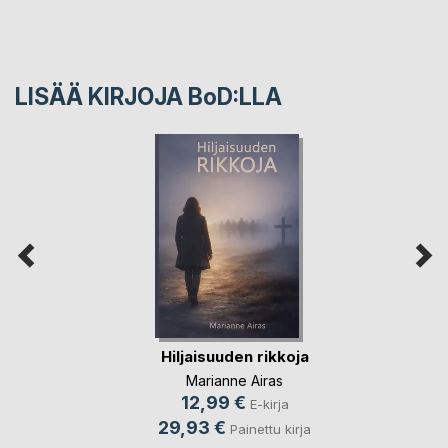
LISÄÄ KIRJOJA B
o
D:LLA
Hiljaisuuden rikkoja
Marianne Airas
12,99 €
E-kirja
29,93 €
Painettu kirja