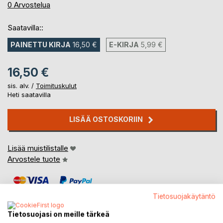
0%
0
Arvostelua
Saatavilla::
PAINETTU KIRJA
16,50 €
E-KIRJA
5,99 €
16,50 €
sis. alv. /
Toimituskulut
Heti saatavilla
LISÄÄ OSTOSKORIIN
Lisää muistilistalle
Arvostele tuote
Tietosuojakäytäntö
Tietosuojasi on meille tärkeä