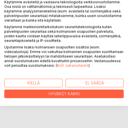
Käytämme evästeitä ja vastaavia teknologioita verkkosivustollamme.
KUVAUS
Osa niistä on välttämättömiä ja teknisesti tarpeellisia. Lisäksi
käytämme analyysimenetelmiä (esim. evästeitä tai sormenjälkiä sekä
palvelinpuolen seurantaa) mitataksemme, kuinka usein sivustollamme
vieraillaan ja kuinka sitä käytetään.
Tämä kirja on Jenni Fredrikssonin (8v.) esikoisteos.
Käytämme markkinointitarkoituksiin seurantateknologioita kuten
palvelinpuolen seurantaa sekä kolmansien osapuolien palveluita,
Siinä Leevi myyrä seikkailee selvitellen
joiden kautta voidaan käyttää laiteriippuvaisia evästeitä, sormenjälkiä,
seurantapikseleitä ja IP-osoitteita.
mihin luokan opettaja on kadonnut ja miksi myyrien kouluun
on ilmestynyt outoja olentoja.
Upotamme lisäksi kolmansien osapuolten sisältöä (esim.
videoalustoja). Emme voi vaikuttaa kolmannen osapuolen suorittamaan
tietojen jatkokäsittelyyn tai mahdolliseen seurantaan. Asetuksillasi
annat suostumuksen edellä kuvattuihin prosesseihin. Vastaisuudessa
KIRJAILIJA
voit peruuttaa suostumuksesi. (
BoD Julkaisutiedot
)
LEHDISTÖARVOSTELUT
KIELLÄ
EI, SÄÄDÄ
LUKIJA-ARVOSTELUT
HYVÄKSY KAIKKI