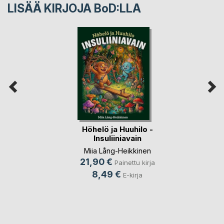
LISÄÄ KIRJOJA B
o
D:LLA
Höhelö ja Huuhilo -
Insuliiniavain
Miia Lång-Heikkinen
21,90 €
Painettu kirja
8,49 €
E-kirja