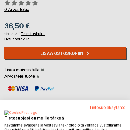
Arvostelu::
0%
0
Arvostelua
36,50 €
sis. alv. /
Toimituskulut
Heti saatavilla
LISÄÄ OSTOSKORIIN
Lisää muistilistalle
Arvostele tuote
Tietosuojakäytäntö
Tietosuojasi on meille tärkeä
KUVAUS
Käytämme evästeitä ja vastaavia teknologioita verkkosivustollamme.
Osa niistä on välttämättömiä ja teknisesti tarpeellisia. Lisäksi