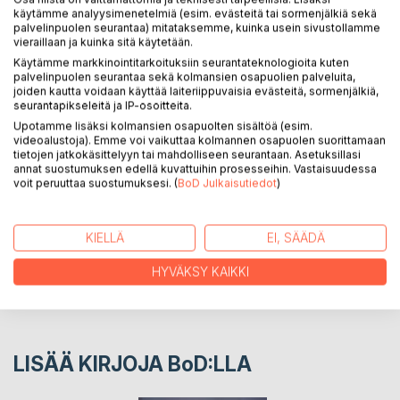
käytämme analyysimenetelmiä (esim. evästeitä tai sormenjälkiä sekä
Kirjan tapahtumat alkavat 1970-luvulla. Manila-nimisen
palvelinpuolen seurantaa) mitataksemme, kuinka usein sivustollamme
nuoren naisen unelma toteutuu, kun hän rakkaan
vieraillaan ja kuinka sitä käytetään.
Malcolminsa kanssa perustaa perheen. Anoppi ei
Käytämme markkinointitarkoituksiin seurantateknologioita kuten
palvelinpuolen seurantaa sekä kolmansien osapuolien palveluita,
kuitenkaan pidä poikansa vaimonvalinnasta ja siitä on
joiden kautta voidaan käyttää laiteriippuvaisia evästeitä, sormenjälkiä,
kohtalokkaat seuraukset.
seurantapikseleitä ja IP-osoitteita.
Upotamme lisäksi kolmansien osapuolten sisältöä (esim.
videoalustoja). Emme voi vaikuttaa kolmannen osapuolen suorittamaan
KIRJAILIJA
tietojen jatkokäsittelyyn tai mahdolliseen seurantaan. Asetuksillasi
annat suostumuksen edellä kuvattuihin prosesseihin. Vastaisuudessa
voit peruuttaa suostumuksesi. (
BoD Julkaisutiedot
)
LEHDISTÖARVOSTELUT
KIELLÄ
EI, SÄÄDÄ
LUKIJA-ARVOSTELUT
HYVÄKSY KAIKKI
LISÄÄ KIRJOJA B
o
D:LLA