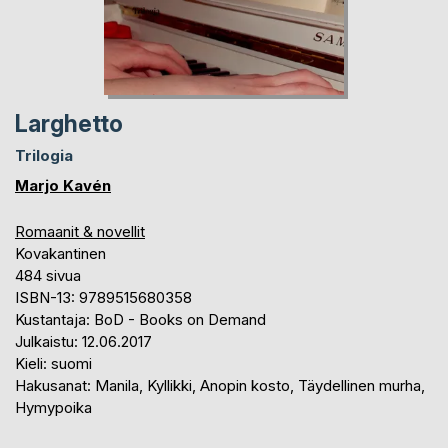
Larghetto
Trilogia
Marjo Kavén
Romaanit & novellit
Kovakantinen
484 sivua
ISBN-13: 9789515680358
Kustantaja: BoD - Books on Demand
Julkaistu: 12.06.2017
Kieli: suomi
Hakusanat: Manila, Kyllikki, Anopin kosto, Täydellinen murha,
Hymypoika