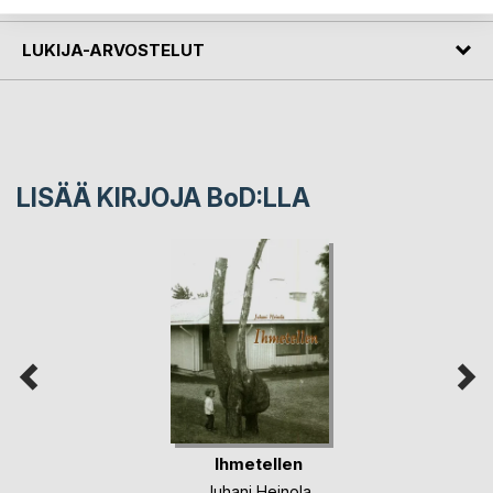
LUKIJA-ARVOSTELUT
LISÄÄ KIRJOJA B
o
D:LLA
Ihmetellen
Juhani Heinola