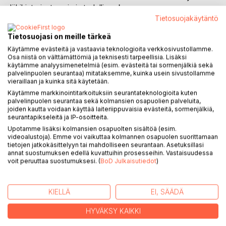
lähihistoriasta, raju ja todellinen kuvaus
suuronnettomuudesta ja sen kauaskantoisista vaikutuksista.
Tietosuojakäytäntö
Kun Paukku räjähti, kirjan tekijä Juhani Heinola toimi Lapuan
Tietosuojasi on meille tärkeä
sanomien päätoimittajana ja sen myötä joutui tapahtumien
alkuminuuteista lähtien noiden traagisten päivien keskiöön.
Käytämme evästeitä ja vastaavia teknologioita verkkosivustollamme.
Osa niistä on välttämättömiä ja teknisesti tarpeellisia. Lisäksi
käytämme analyysimenetelmiä (esim. evästeitä tai sormenjälkiä sekä
Ensisijaisesti kirja sisältää kokemuksia; eloon jääneiden,
palvelinpuolen seurantaa) mitataksemme, kuinka usein sivustollamme
uhrien omaisten ja auttajien kertomuksia, jotka kuljettavat
vieraillaan ja kuinka sitä käytetään.
onnettomuusaamusta sitä seuraavien murheen päivien läpi,
Käytämme markkinointitarkoituksiin seurantateknologioita kuten
palvelinpuolen seurantaa sekä kolmansien osapuolien palveluita,
aina nykyhetkeen saakka. Toiseksi kirjaan on koottu
joiden kautta voidaan käyttää laiteriippuvaisia evästeitä, sormenjälkiä,
runsaasti dokumentaarista aineistoa, mm. lehtileikkeitä,
seurantapikseleitä ja IP-osoitteita.
joiden välityksellä tieto Lapuan katastrofista levisi kautta
Upotamme lisäksi kolmansien osapuolten sisältöä (esim.
maailman. Kaiken tämän takaa heijastuu vahvasti Juhani
videoalustoja). Emme voi vaikuttaa kolmannen osapuolen suorittamaan
Heinolan ja varmasti yhtä lailla jokaisen lapualaisen mielissä
tietojen jatkokäsittelyyn tai mahdolliseen seurantaan. Asetuksillasi
annat suostumuksen edellä kuvattuihin prosesseihin. Vastaisuudessa
vellova tunnemyllerrys dramaattisen tapahtumavyöryn
voit peruuttaa suostumuksesi. (
BoD Julkaisutiedot
)
keskellä.
KIELLÄ
EI, SÄÄDÄ
KIRJAILIJA
HYVÄKSY KAIKKI
LEHDISTÖARVOSTELUT