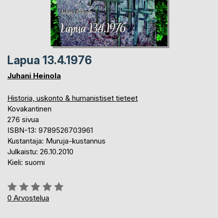
Lapua 13.4.1976
Juhani Heinola
Historia, uskonto & humanistiset tieteet
Kovakantinen
276 sivua
ISBN-13: 9789526703961
Kustantaja: Muruja-kustannus
Julkaistu: 26.10.2010
Kieli: suomi
Arvostelu::
0%
0
Arvostelua