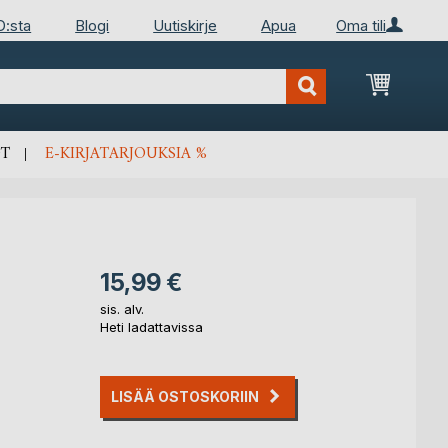
D:sta
Blogi
Uutiskirje
Apua
Oma tili
Ostosko
T
E-KIRJATARJOUKSIA %
15,99 €
sis. alv.
Heti ladattavissa
LISÄÄ OSTOSKORIIN