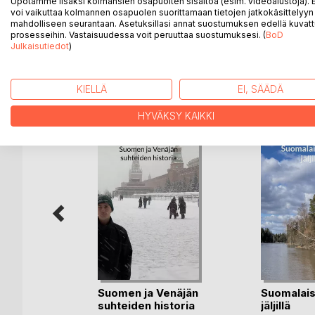
Upotamme lisäksi kolmansien osapuolten sisältöä (esim. videoalustoja)
Lasten muailman ensimmäisessä kirjasarjan osassa
voi vaikuttaa kolmannen osapuolen suorittamaan tietojen jatkokäsittelyyn 
nimisen tytön kesään, ko mummo tulou kesän aika
mahdolliseen seurantaan. Asetuksillasi annat suostumuksen edellä kuvatt
prosesseihin. Vastaisuudessa voit peruuttaa suostumuksesi. (
BoD
Julkaisutiedot
)
LISÄÄ KIRJOJA B
o
D:L
KIELLÄ
EI, SÄÄDÄ
HYVÄKSY KAIKKI
a
Suomen ja Venäjän
Suomalai
suhteiden historia
jäljillä
ja