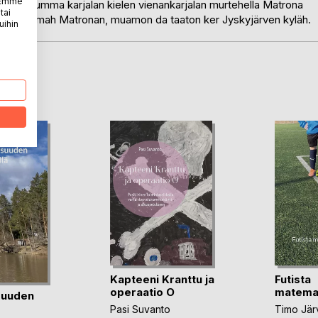
. Emme
 tutustumma karjalan kielen vienankarjalan murtehella Matrona
tai
kse asumah Matronan, muamon da taaton ker Jyskyjärven kyläh.
uihin
LA
Kapteeni Kranttu ja
Futista
operaatio O
matemat
suuden
Pasi Suvanto
Timo Jä