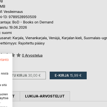
UB
 MB
: Vesileimaus
N-13: 9789528950509
tantaja: BoD - Books on Demand
aistu: 19.06.2026
i: suomi
sanat: Karjala, Vienankarjala, Venäjä, Karjalan kieli, Suomalais-ugr
eettömyys: Rajoitettu pääsy
stelu::
0
Arvostelua
ytäntö
avilla::
niistä
PAINETTU KIRJA
30,00 €
E-KIRJA
15,99 €
 sitä
puolen
OSTELUT
LUKIJA-ARVOSTELUT
äyttää
.