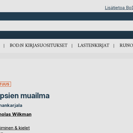
Lisätietoa Bo
BOD:N KIRJASUOSITUKSET
LASTENKIRJAT
RUNO
TUUS
psien muailma
nankarjala
holas Wilkman
iminen & kielet