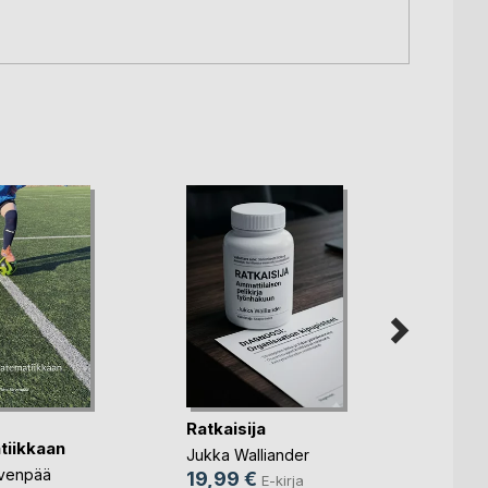
Ratkaisija
Sanoj
iikkaan
Jukka Walliander
Pekka 
rvenpää
19,99 €
5,99
E-kirja