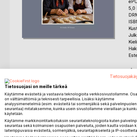
eP
5,0
DRM
ISB
Kus
Julk
Kiel
Haku
Est
Arvo
Tietosuojakä
0%
Saat
Tietosuojasi on meille tärkeä
Käytämme evästeitä ja vastaavia teknologioita verkkosivustollamme. Osa 
on välttämättömiä ja teknisesti tarpeellisia. Lisäksi käytämme
analyysimenetelmiä (esim. evästeitä tai sormenjälkiä sekä palvelinpuolen
seurantaa) mitataksemme, kuinka usein sivustollamme vieraillaan ja kuinka
käytetään.
Käytämme markkinointitarkoituksiin seurantateknologioita kuten palvelin
KUVAUS
KIRJAILIJA
LEHDISTÖARV
seurantaa sekä kolmansien osapuolien palveluita, joiden kautta voidaan k
laiteriippuvaisia evästeitä, sormenjälkiä, seurantapikseleitä ja IP-osoitteita