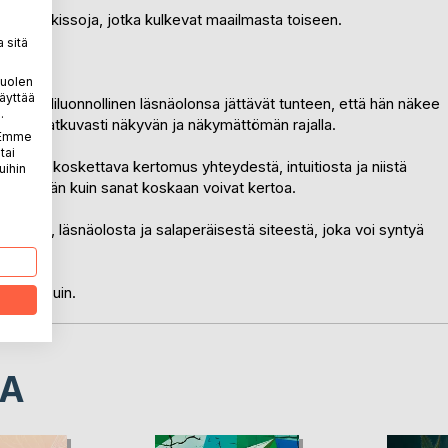
tten on kissoja, jotka kulkevat maailmasta toiseen.
 sitä
puolen
äyttää
ähes yliluonnollinen läsnäolonsa jättävät tunteen, että hän näkee
.
ulkisi jatkuvasti näkyvän ja näkymättömän rajalla.
. Emme
tai
inen ja koskettava kertomus yhteydestä, intuitiosta ja niistä
uihin
ä enemmän kuin sanat koskaan voivat kertoa.
isuudesta, läsnäolosta ja salaperäisestä siteestä, joka voi syntyä
in tassuin.
LA