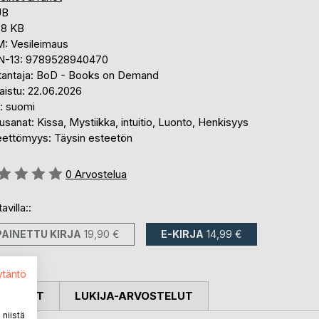
UB
,8 KB
: Vesileimaus
N-13: 9789528940470
tantaja: BoD - Books on Demand
aistu: 22.06.2026
i: suomi
sanat: Kissa, Mystiikka, intuitio, Luonto, Henkisyys
eettömyys: Täysin esteetön
stelu::
0
Arvostelua
avilla::
PAINETTU KIRJA
19,90 €
E-KIRJA
14,99 €
ytäntö
OSTELUT
LUKIJA-ARVOSTELUT
niistä