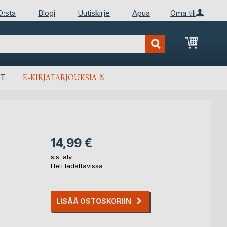
D:sta
Blogi
Uutiskirje
Apua
Oma tili
Ostosko
T
E-KIRJATARJOUKSIA %
14,99 €
sis. alv.
Heti ladattavissa
LISÄÄ OSTOSKORIIN