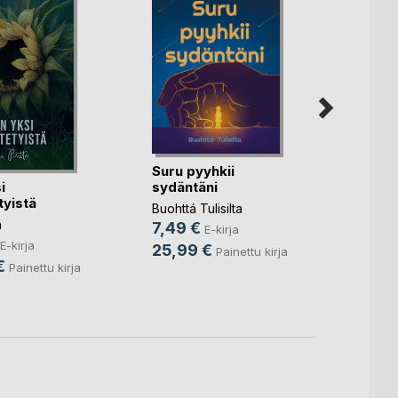
Kevätj
Harry 
Suru pyyhkii
Mero
, .
i
sydäntäni
10,9
yistä
Buohttá Tulisilta
19,9
a
7,49 €
E-kirja
E-kirja
25,99 €
Painettu kirja
€
Painettu kirja