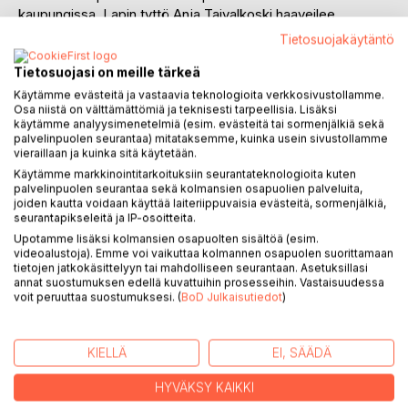
kaupungissa. Lapin tyttö Anja Taivalkoski haaveilee
sosiaalityöntekijän ammatista. Vietnamin sota ja
Tietosuojakäytäntö
Tshekkoslovakian miehitys heittävät varjonsa nuorten
elämään. He yrittävät säilyttää erilaiset henkilökohtaiset
Tietosuojasi on meille tärkeä
vakaumuksensa uusissa olosuhteissa. Anja ja Matti
Käytämme evästeitä ja vastaavia teknologioita verkkosivustollamme.
kasvavat kivuliaasti idealisteista realisteiksi ja kypsyvät
Osa niistä on välttämättömiä ja teknisesti tarpeellisia. Lisäksi
käytämme analyysimenetelmiä (esim. evästeitä tai sormenjälkiä sekä
kantamaan vanhempiensa sodan haavat ja vaietut
palvelinpuolen seurantaa) mitataksemme, kuinka usein sivustollamme
perhesalaisuudet.
vieraillaan ja kuinka sitä käytetään.
Vuosikymmeniä myöhemmin Talvitiet tekevät vielä kerran
Käytämme markkinointitarkoituksiin seurantateknologioita kuten
valinnan. He jättävät kaupungin, asettuvat Lappiin ja
palvelinpuolen seurantaa sekä kolmansien osapuolien palveluita,
joiden kautta voidaan käyttää laiteriippuvaisia evästeitä, sormenjälkiä,
valmistautuvat kohtaamaan oman vanhuutensa palveluista
seurantapikseleitä ja IP-osoitteita.
riisutussa pikkukylässä. Sieltä käsin he tarkastelevat tämän
Upotamme lisäksi kolmansien osapuolten sisältöä (esim.
päivän suomalaista hyvinvointiyhteiskuntaa – hyvinvoivien
videoalustoja). Emme voi vaikuttaa kolmannen osapuolen suorittamaan
yhteiskuntaa hämmennystä ja ulkopuolisuutta tuntien.
tietojen jatkokäsittelyyn tai mahdolliseen seurantaan. Asetuksillasi
annat suostumuksen edellä kuvattuihin prosesseihin. Vastaisuudessa
voit peruuttaa suostumuksesi. (
BoD Julkaisutiedot
)
Arvo Myllymäki on julkaissut useita tietokirjoja sekä teokset
Kurileiri ja Vihan ja rakkauden päivät.
KIELLÄ
EI, SÄÄDÄ
KIRJAILIJA
HYVÄKSY KAIKKI