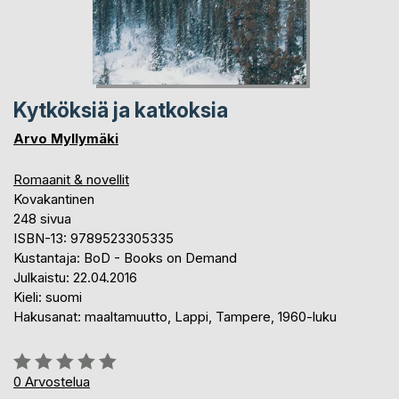
Kytköksiä ja katkoksia
Arvo Myllymäki
Romaanit & novellit
Kovakantinen
248 sivua
ISBN-13: 9789523305335
Kustantaja: BoD - Books on Demand
Julkaistu: 22.04.2016
Kieli: suomi
Hakusanat: maaltamuutto, Lappi, Tampere, 1960-luku
Arvostelu::
0%
0
Arvostelua