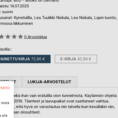
tantaja: BoD - Books on Demand
aistu: 14.07.2025
i: suomi
sanat: Kynsitulilla, Lea Tuulikki Niskala, Lea Niskala, Lapin luonto,
nnossa liikkuminen
stelu::
0
Arvostelua
avilla::
PAINETTU KIRJA
72,90 €
E-KIRJA
40,99 €
OSTELUT
LUKIJA-ARVOSTELUT
ytäntö
uoista, sekä ihan vain erätulilla olon tunnelmista. Käytännön ohjeita
na 2000-2019. Tilanteet ja laavupaikat ovat saattaneet vaihtua.
niistä
 sanoa, että hyvä on varustautua niin talvella kuin kesälläkin niin,
itu erämaan olosuhteet.
 sitä