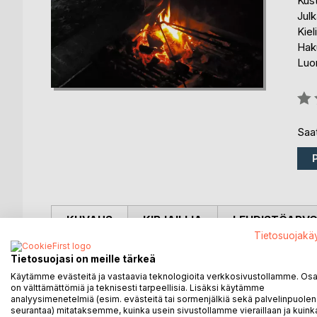
Kus
Julk
Kiel
Haku
Luo
Arvo
0%
Saat
KUVAUS
KIRJAILIJA
LEHDISTÖARV
Tietosuojakä
Kirja kertoo Lapin luonnosta ja laavuilla levähdysta
Tietosuojasi on meille tärkeä
on, mutta huomioi, että luonnossa on liikuttu vuosi
Käytämme evästeitä ja vastaavia teknologioita verkkosivustollamme. Osa 
Luonto ja erämaa kutsuu edelleenkin kulkijoita ja voi
on välttämättömiä ja teknisesti tarpeellisia. Lisäksi käytämme
analyysimenetelmiä (esim. evästeitä tai sormenjälkiä sekä palvelinpuolen
että luonnon olosuhteisiin on varauduttu ja huomio
seurantaa) mitataksemme, kuinka usein sivustollamme vieraillaan ja kuinka