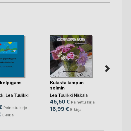
ckelpigans
Kukista kimpun
Pikku
solmin
lento
ck
,
Lea Tuulikki
Lea Tuulikki Niskala
Lea Tuu
.
Rea S
45,50 €
Painettu kirja
€
30,0
Painettu kirja
16,99 €
E-kirja
€
13,9
E-kirja