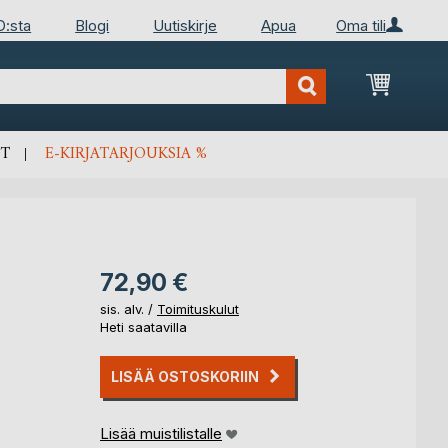
D:sta
Blogi
Uutiskirje
Apua
Oma tili
Ostosko
T
E-KIRJATARJOUKSIA %
72,90 €
sis. alv. /
Toimituskulut
Heti saatavilla
LISÄÄ OSTOSKORIIN
Lisää muistilistalle