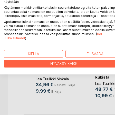
käytetään.
Käytämme markkinointitarkoituksiin seurantateknologioita kuten palvelin
seurantaa sekä kolmansien osapuolien palveluita, joiden kautta voidaan k
LISÄÄ KIRJOJA B
o
D:L
laiteriippuvaisia evästeitä, sormenjälkiä, seurantapikseleitä ja IP-osoitteita
Upotamme lisäksi kolmansien osapuolten sisältöä (esim. videoalustoja)
voi vaikuttaa kolmannen osapuolen suorittamaan tietojen jatkokäsittelyyn 
mahdolliseen seurantaan. Asetuksillasi annat suostumuksen edellä kuvatt
prosesseihin. Vastaisuudessa voit peruuttaa suostumuksesi. (
BoD
Julkaisutiedot
)
KIELLÄ
EI, SÄÄDÄ
HYVÄKSY KAIKKI
 gör en
Jäät lähtevät
Tarinoita 
(...)
kukista
Lea Tuulikki Niskala
iskala
,
Lea Tuulikki
34,96 €
Painettu kirja
48,77 €
9,99 €
E-kirja
nettu kirja
10,99 €
E
rja