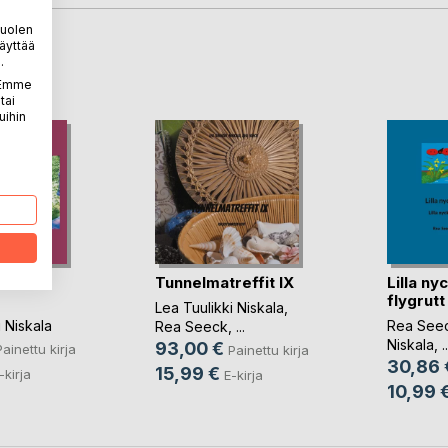
puolen
äyttää
LA
.
. Emme
tai
uihin
kodin
Tunnelmatreffit IX
Lilla ny
flygrutt
Lea Tuulikki Niskala
,
 Niskala
Rea See
Rea Seeck
, ...
Niskala
, ..
93,00 €
Painettu kirja
Painettu kirja
30,86 
15,99 €
-kirja
E-kirja
10,99 