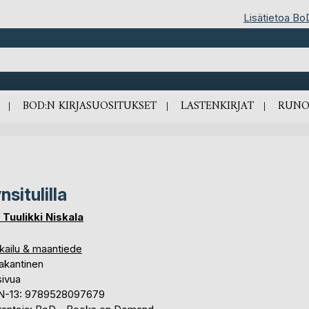
Lisätietoa Bo
BOD:N KIRJASUOSITUKSET
LASTENKIRJAT
RUNO
nsitulilla
 Tuulikki Niskala
kailu & maantiede
akantinen
sivua
N-13: 9789528097679