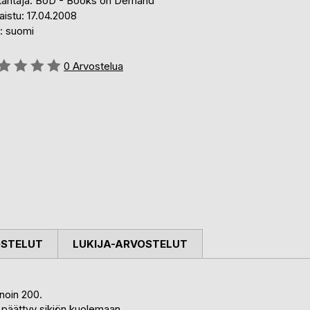
tantaja: BoD - Books on Demand
aistu: 17.04.2008
i: suomi
stelu::
0
Arvostelua
OSTELUT
LUKIJA-ARVOSTELUT
noin 200.
0 päättyy sikiön kuolemaan.