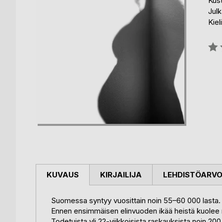
Kus
Julk
Kiel
Arvo
0%
KUVAUS
KIRJAILIJA
LEHDISTÖARV
Suomessa syntyy vuosittain noin 55–60 000 lasta.
Ennen ensimmäisen elinvuoden ikää heistä kuolee 
Todetuista yli 22-viikkoisista raskauksista noin 20