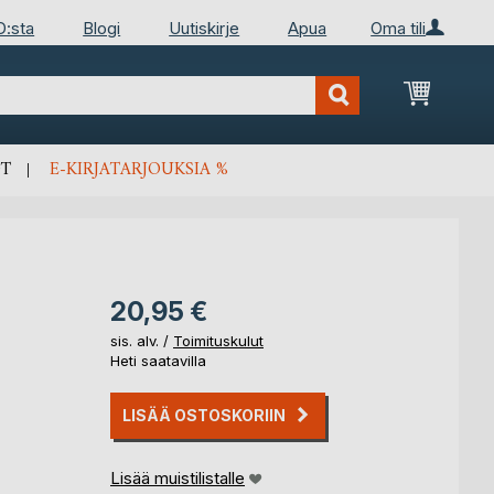
D:sta
Blogi
Uutiskirje
Apua
Oma tili
Ostosko
T
E-KIRJATARJOUKSIA %
20,95 €
sis. alv. /
Toimituskulut
Heti saatavilla
LISÄÄ OSTOSKORIIN
Lisää muistilistalle