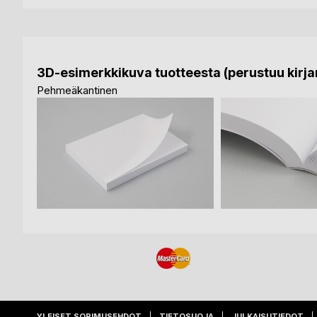
3D-esimerkkikuva tuotteesta (perustuu kirjan
Pehmeäkantinen
YLEISET SOPIMUSEHDOT
TIETOSUOJA
JULKAISUTIEDOT