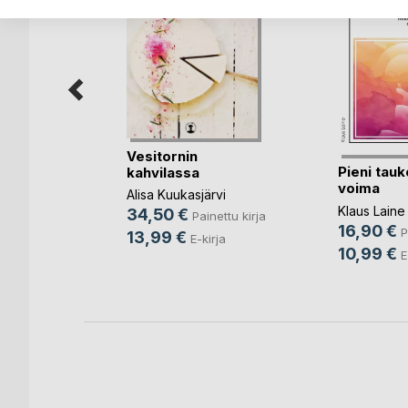
Vesitornin
Pieni tauk
kahvilassa
ittämö
voima
Alisa Kuukasjärvi
Klaus Laine
34,50 €
Painettu kirja
16,90 €
ettu kirja
P
13,99 €
E-kirja
10,99 €
a
E