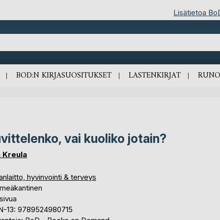
Lisätietoa Bo
BOD:N KIRJASUOSITUKSET
LASTENKIRJAT
RUNO
vittelenko, vai kuoliko jotain?
a Kreula
nlaitto, hyvinvointi & terveys
meäkantinen
sivua
N-13: 9789524980715