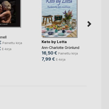
mnell
Keto by Lotta
€
Painettu kirja
Näytt
Ann-Charlotte Grönlund
€
E-kirja
toimi
16,50 €
Painettu kirja
Anne 
7,99 €
E-kirja
Jylhä
, .
36,5
29,9