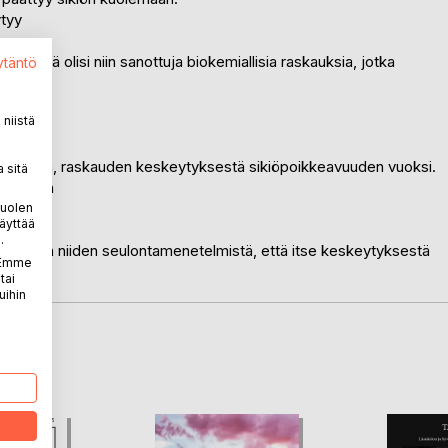
ytyy
yksistä olisi niin sanottuja biokemiallisia raskauksia, jotka
ytäntö
niistä
a aiheesta, raskauden keskeytyksestä sikiöpoikkeavuuden vuoksi.
 sitä
uuluvien
.
puolen
äyttää
.
ista sekä niiden seulontamenetelmistä, että itse keskeytyksestä
. Emme
tai
uihin
LA