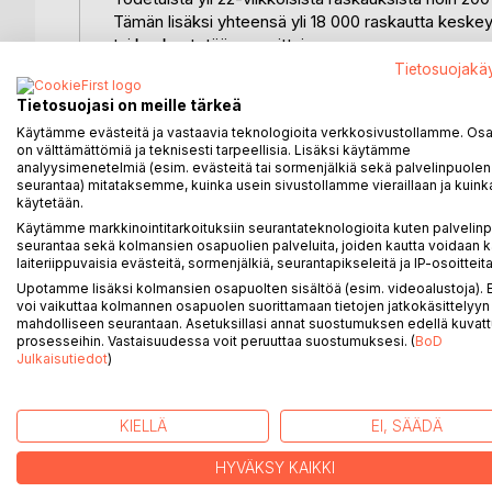
Tämän lisäksi yhteensä yli 18 000 raskautta keske
tai keskeytetään vuosittain.
On myös arvioitu, että jopa puolet kaikista hedelmöit
Tietosuojakä
keskeytyvät muutaman vuorokauden
Tietosuojasi on meille tärkeä
sisällä hedelmöityksestä.
Käytämme evästeitä ja vastaavia teknologioita verkkosivustollamme. Osa 
on välttämättömiä ja teknisesti tarpeellisia. Lisäksi käytämme
Kuvittelenko vai kuoliko jotain? -kirjaan on koottu
analyysimenetelmiä (esim. evästeitä tai sormenjälkiä sekä palvelinpuolen
yli 25 naisen kokemuksia arasta ja hyvin vaietust
seurantaa) mitataksemme, kuinka usein sivustollamme vieraillaan ja kuinka
käytetään.
Kirja koostuu Enkelinkosketusvertaistukiryhmään k
naisten kokemuksista, tuntemuksista ja ajatuksista
Käytämme markkinointitarkoituksiin seurantateknologioita kuten palvelin
seurantaa sekä kolmansien osapuolien palveluita, joiden kautta voidaan k
laiteriippuvaisia evästeitä, sormenjälkiä, seurantapikseleitä ja IP-osoitteita
Kirja sisältää myös tietopaketit sikiöpoikkeavuuks
Upotamme lisäksi kolmansien osapuolten sisältöä (esim. videoalustoja)
toimenpiteenä.
voi vaikuttaa kolmannen osapuolen suorittamaan tietojen jatkokäsittelyyn 
mahdolliseen seurantaan. Asetuksillasi annat suostumuksen edellä kuvatt
prosesseihin. Vastaisuudessa voit peruuttaa suostumuksesi. (
BoD
Julkaisutiedot
)
LISÄÄ KIRJOJA B
o
D:L
KIELLÄ
EI, SÄÄDÄ
HYVÄKSY KAIKKI