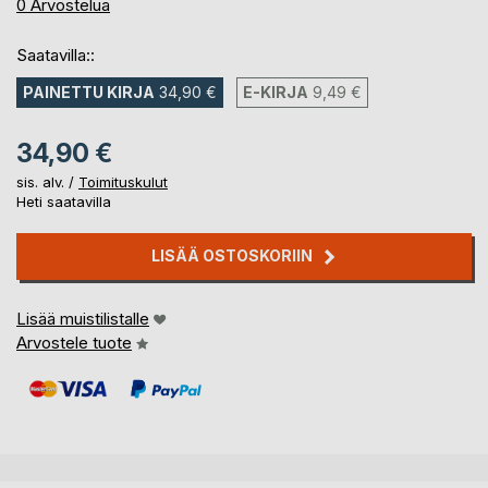
0%
0
Arvostelua
Saatavilla::
PAINETTU KIRJA
34,90 €
E-KIRJA
9,49 €
34,90 €
sis. alv. /
Toimituskulut
Heti saatavilla
LISÄÄ OSTOSKORIIN
Lisää muistilistalle
Arvostele tuote