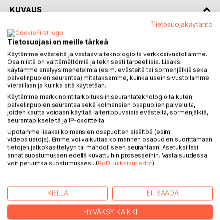
KUVAUS
Tietosuojakäytäntö
Kuusikko tekee yllättävän löydön ratsastusretkellään:
Tietosuojasi on meille tärkeä
yksinäisen ja nälkiintyneen sudenpennun. Mistä se on tullut
Käytämme evästeitä ja vastaavia teknologioita verkkosivustollamme.
tai minne sen lauma on kadonnut? Nuoret päättävät auttaa
Osa niistä on välttämättömiä ja teknisesti tarpeellisia. Lisäksi
pentua, vaikka tietävätkin, että villieläimen pitäminen lähellä
käytämme analyysimenetelmiä (esim. evästeitä tai sormenjälkiä sekä
palvelinpuolen seurantaa) mitataksemme, kuinka usein sivustollamme
ihmisiä voi olla vaarallista.
vieraillaan ja kuinka sitä käytetään.
Kesän edetessä ystävykset oppivat sudesta enemmän kuin
Käytämme markkinointitarkoituksiin seurantateknologioita kuten
koskaan osasivat kuvitella. Samalla he joutuvat tekemään
palvelinpuolen seurantaa sekä kolmansien osapuolien palveluita,
myös vaikeita valintoja. Voiko villi eläin koskaan todella
joiden kautta voidaan käyttää laiteriippuvaisia evästeitä, sormenjälkiä,
kuulua ihmisten maailmaan? Mitä tapahtuu, kun
seurantapikseleitä ja IP-osoitteita.
salametsästäjät saavat tietää susitytön olemassaolon.
Upotamme lisäksi kolmansien osapuolten sisältöä (esim.
videoalustoja). Emme voi vaikuttaa kolmannen osapuolen suorittamaan
Kuusikko ja sudenpentu on lämminhenkinen ja jännittävä
tietojen jatkokäsittelyyn tai mahdolliseen seurantaan. Asetuksillasi
nuortenkirja ystävyydestä, luonnon kunnioittamisesta ja
annat suostumuksen edellä kuvattuihin prosesseihin. Vastaisuudessa
rohkeudesta tehdä oikein silloinkin, kun se tuntuu vaikealta.
voit peruuttaa suostumuksesi. (
BoD Julkaisutiedot
)
Tarina yhdistää seikkailun, tunteet ja todellisuuden, joka
tempaa lukijan mukaansa ensi sivuilta lähtien.
Kuvat on toteutettu keinoälyllä.
KIELLÄ
EI, SÄÄDÄ
HYVÄKSY KAIKKI