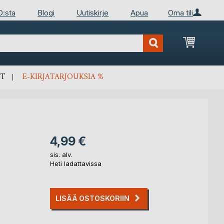
D:sta
Blogi
Uutiskirje
Apua
Oma tili
Ostosko
T
E-KIRJATARJOUKSIA %
4,99 €
sis. alv.
Heti ladattavissa
LISÄÄ OSTOSKORIIN