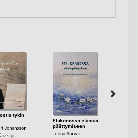
ostia tykin
Etukenossa elämän
päättymiseen
Sisko
teri Johansson
Leena Sorvali
€
E-kirja
Leena 