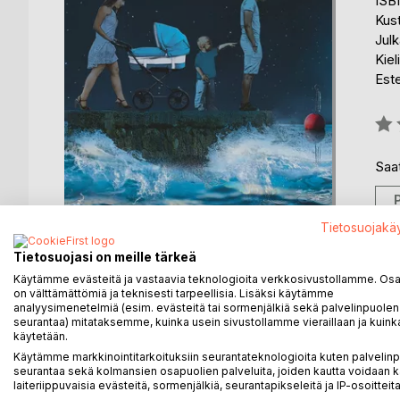
ISB
Kus
Julk
Kiel
Est
Arvo
0%
Saat
Tietosuojakä
Tietosuojasi on meille tärkeä
Käytämme evästeitä ja vastaavia teknologioita verkkosivustollamme. Osa 
on välttämättömiä ja teknisesti tarpeellisia. Lisäksi käytämme
analyysimenetelmiä (esim. evästeitä tai sormenjälkiä sekä palvelinpuolen
seurantaa) mitataksemme, kuinka usein sivustollamme vieraillaan ja kuinka
käytetään.
KUVAUS
KIRJAILIJA
LEHDISTÖARV
Käytämme markkinointitarkoituksiin seurantateknologioita kuten palvelin
seurantaa sekä kolmansien osapuolien palveluita, joiden kautta voidaan k
laiteriippuvaisia evästeitä, sormenjälkiä, seurantapikseleitä ja IP-osoitteita