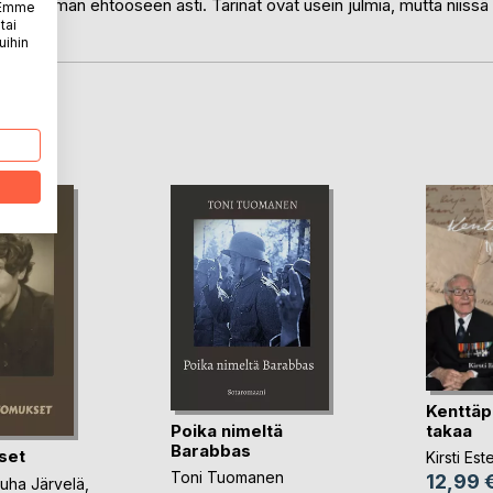
ästä elämän ehtooseen asti. Tarinat ovat usein julmia, mutta niissä
. Emme
tai
uihin
LA
Kenttäp
Poika nimeltä
takaa
Barabbas
set
Kirsti Es
Toni Tuomanen
12,99 
uha Järvelä
,