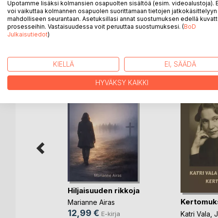
Tarinat kertovat ihmisistä ja ihmissuhteista syntym
Upotamme lisäksi kolmansien osapuolten sisältöä (esim. videoalustoja)
voi vaikuttaa kolmannen osapuolen suorittamaan tietojen jatkokäsittelyyn 
on paljon mustaa huumoria.
mahdolliseen seurantaan. Asetuksillasi annat suostumuksen edellä kuvatt
prosesseihin. Vastaisuudessa voit peruuttaa suostumuksesi. (
BoD
Julkaisutiedot
)
LISÄÄ KIRJOJA B
o
D:L
KIELLÄ
EI, SÄÄDÄ
HYVÄKSY KAIKKI
rä
Hiljaisuuden rikkoja
Kertomuk
Marianne Airas
ja
12,99 €
Katri Vala
,
J
E-kirja