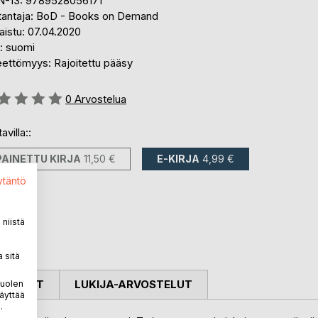
N-13: 9789528056171
tantaja: BoD - Books on Demand
aistu: 07.04.2020
i: suomi
eettömyys: Rajoitettu pääsy
stelu::
0
Arvostelua
avilla::
PAINETTU KIRJA
11,50 €
E-KIRJA
4,99 €
ytäntö
niistä
 sitä
OSTELUT
LUKIJA-ARVOSTELUT
puolen
äyttää
.