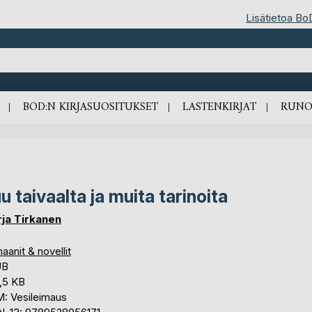
Lisätietoa Bo
BOD:N KIRJASUOSITUKSET
LASTENKIRJAT
RUNO
u taivaalta ja muita tarinoita
ja Tirkanen
anit & novellit
UB
,5 KB
: Vesileimaus