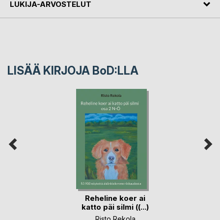
LUKIJA-ARVOSTELUT
LISÄÄ KIRJOJA B
o
D:LLA
Reheline koer ai
katto päi silmi ((...)
Risto Rekola