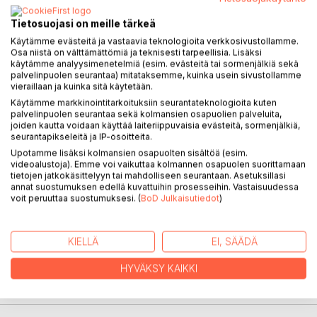
KUVAUS
Tietosuojasi on meille tärkeä
Käytämme evästeitä ja vastaavia teknologioita verkkosivustollamme.
Osa niistä on välttämättömiä ja teknisesti tarpeellisia. Lisäksi
Koska tarkoituksenani on koota suomenkielisiä sananlaskuja
käytämme analyysimenetelmiä (esim. evästeitä tai sormenjälkiä sekä
yhteen kirjaan, olen täydentänyt edellistä teostani.
palvelinpuolen seurantaa) mitataksemme, kuinka usein sivustollamme
vieraillaan ja kuinka sitä käytetään.
Maksimisivumäärä on 700, joten jouduin poistamaan
mielestäni vähemmän hyviä edellisen kirjani sananparsia.
Käytämme markkinointitarkoituksiin seurantateknologioita kuten
palvelinpuolen seurantaa sekä kolmansien osapuolien palveluita,
Etenkin hämäläisiä korvasin muiden murrealueiden
joiden kautta voidaan käyttää laiteriippuvaisia evästeitä, sormenjälkiä,
vastaavilla. Murteita tärkeämpiä ovat suomalaisten
seurantapikseleitä ja IP-osoitteita.
ajatukset tämän maailman asioista sekä tuonpuoleisesta.
Upotamme lisäksi kolmansien osapuolten sisältöä (esim.
Lisättyjä sananlaskuja on muun muassa Itä-Karjalasta
videoalustoja). Emme voi vaikuttaa kolmannen osapuolen suorittamaan
tietojen jatkokäsittelyyn tai mahdolliseen seurantaan. Asetuksillasi
(1700). ''Sananlasku on lyhyt lause, joka perustuu pitkään
annat suostumuksen edellä kuvattuihin prosesseihin. Vastaisuudessa
kokemukseen'' (Miguel de Cervantes). Tämä määritelmä
voit peruuttaa suostumuksesi. (
BoD Julkaisutiedot
)
sallii ottaa mukaan sitaatteja kirjailijoilta ja muusikoilta.
KIELLÄ
EI, SÄÄDÄ
KIRJAILIJA
HYVÄKSY KAIKKI
LEHDISTÖARVOSTELUT