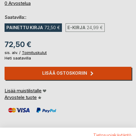
0%
0
Arvostelua
Saatavilla::
PAINETTU KIRJA
72,50 €
E-KIRJA
24,99 €
72,50 €
sis. alv. /
Toimituskulut
Heti saatavilla
LISÄÄ OSTOSKORIIN
Lisää muistilistalle
Arvostele tuote
Tietosuojakäytäntö