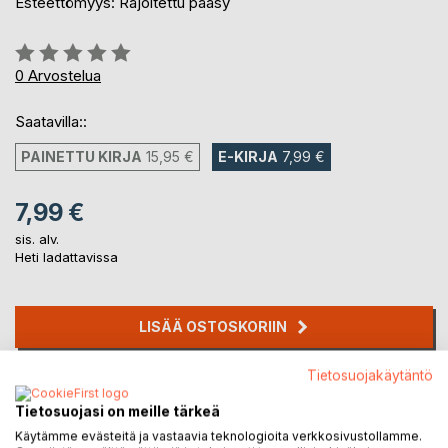
Esteettömyys: Rajoitettu pääsy
Arvostelu::
0%
0
Arvostelua
Saatavilla::
PAINETTU KIRJA
15,95 €
E-KIRJA
7,99 €
7,99 €
sis. alv.
Heti ladattavissa
LISÄÄ OSTOSKORIIN
Tietosuojakäytäntö
Lisää muistilistalle
Arvostele tuote
Tietosuojasi on meille tärkeä
Käytämme evästeitä ja vastaavia teknologioita verkkosivustollamme.