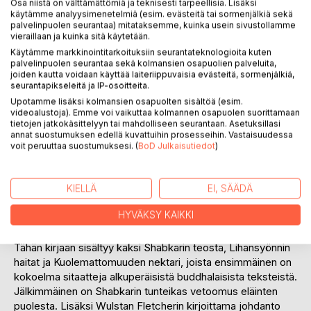
Osa niistä on välttämättömiä ja teknisesti tarpeellisia. Lisäksi
käytämme analyysimenetelmiä (esim. evästeitä tai sormenjälkiä sekä
palvelinpuolen seurantaa) mitataksemme, kuinka usein sivustollamme
vieraillaan ja kuinka sitä käytetään.
Käytämme markkinointitarkoituksiin seurantateknologioita kuten
palvelinpuolen seurantaa sekä kolmansien osapuolien palveluita,
joiden kautta voidaan käyttää laiteriippuvaisia evästeitä, sormenjälkiä,
KUVAUS
seurantapikseleitä ja IP-osoitteita.
Upotamme lisäksi kolmansien osapuolten sisältöä (esim.
videoalustoja). Emme voi vaikuttaa kolmannen osapuolen suorittamaan
Buddhalaisuudessa on lihansyönnistä niin monenlaisia eri
tietojen jatkokäsittelyyn tai mahdolliseen seurantaan. Asetuksillasi
yhteyksissä annettuja ohjeita, että paikoin opetukset
annat suostumuksen edellä kuvattuihin prosesseihin. Vastaisuudessa
saattavat vaikuttaa jopa ristiriitaisilta. Tiibetiläinen
voit peruuttaa suostumuksesi. (
BoD Julkaisutiedot
)
vaeltavava joogi Shabkar (1781-1851) kokosi suuren määrän
lihansyöntiin liittyviä opetuksia kaikilta buddhalaisuuden
KIELLÄ
EI, SÄÄDÄ
tasoilta - hinayanasta, mahayanasta ja vajrayanasta - ja
osoitti, ettei minkäänlaista ristiriitaa ole, jos opetukset
HYVÄKSY KAIKKI
ymmärretään Buddhan tarkoittamalla tavalla.
Tähän kirjaan sisältyy kaksi Shabkarin teosta, Lihansyönnin
haitat ja Kuolemattomuuden nektari, joista ensimmäinen on
kokoelma sitaatteja alkuperäisistä buddhalaisista teksteistä.
Jälkimmäinen on Shabkarin tunteikas vetoomus eläinten
puolesta. Lisäksi Wulstan Fletcherin kirjoittama johdanto