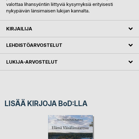
valottaa lihansyöntiin liittyviä kysymyksiä erityisesti
nykypäivän länsimaisen lukijan kannalta.
KIRJAILIJA
LEHDISTÖARVOSTELUT
LUKIJA-ARVOSTELUT
LISÄÄ KIRJOJA B
o
D:LLA