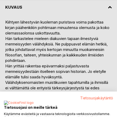
KUVAUS
Kiihtyen lähestyvän kuoleman puristava voima pakottaa
kirjan päähenkilön pohtimaan minuutensa olemusta ja koko
olemassaolonsa uskottavuutta.
Hän tarkastelee mieleen diakuvien tapaan ilmestyviä
menneisyyden välähdyksiä. Ne pulppuavat elämän hetkiä,
jotka johdattavat myös kertojan minuutta muokanneisiin
filosofian, taiteen, yhteiskunnan ja kaikkeuden ilmiöiden
pohdintaan.
Hän yrittää rakentaa epävarmaksi paljastuvasta
menneisyydestään itselleen sopivan historian. Jo eletylle
elämälle tulisi saada hyväksyntä.
Välähdyksenomaisten muistikuvien tapahtumilla ja ihmisillä
ei välttämättä ole erityistä tärkeysjärjestystä tai edes
olennaista merkitystä. Muistot voivat olla oikean suuntaisia
Tietosuojakäytäntö
tai kuvitelmaa. Tästä huolimatta ne ovat olennainen osa
kirjoittajan tietoisuuden tilaa. Ne välittävät hänen
Tietosuojasi on meille tärkeä
todellisuudeksi mieltämänsä elämän kokemuksellista
Käytämme evästeitä ja vastaavia teknologioita verkkosivustollamme.
puolta.