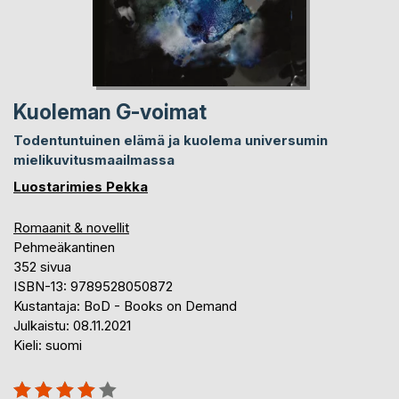
Kuoleman G-voimat
Todentuntuinen elämä ja kuolema universumin
mielikuvitusmaailmassa
Luostarimies Pekka
Romaanit & novellit
Pehmeäkantinen
352 sivua
ISBN-13: 9789528050872
Kustantaja: BoD - Books on Demand
Julkaistu: 08.11.2021
Kieli: suomi
Arvostelu::