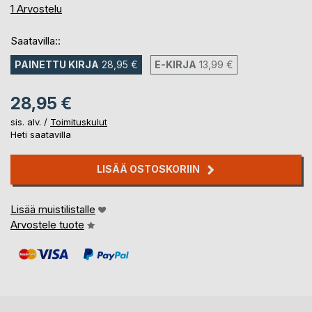
80%
1
Arvostelu
Saatavilla::
PAINETTU KIRJA
28,95 €
E-KIRJA
13,99 €
28,95 €
sis. alv. /
Toimituskulut
Heti saatavilla
LISÄÄ OSTOSKORIIN
Lisää muistilistalle
Arvostele tuote