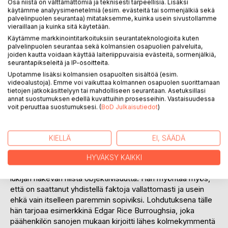
Osa niistä on välttämättömiä ja teknisesti tarpeellisia. Lisäksi
Hän huomaa faktoiksi olettamistaan aisoista kirjoittamisen
käytämme analyysimenetelmiä (esim. evästeitä tai sormenjälkiä sekä
edellyttävän jatkuvaa tietojen tarkastamista. Tämä on
palvelinpuolen seurantaa) mitataksemme, kuinka usein sivustollamme
vieraillaan ja kuinka sitä käytetään.
tuonut hänelle esiin uusia asioita ja yksityiskohtia johtaen
Käytämme markkinointitarkoituksiin seurantateknologioita kuten
vanhan ajatusrakennelman kaatumiseen ja uuden
palvelinpuolen seurantaa sekä kolmansien osapuolien palveluita,
syntymiseen. Jotkut elämän varrella syntyneistä
joiden kautta voidaan käyttää laiteriippuvaisia evästeitä, sormenjälkiä,
käsityksistään kirjoittaja jättää yhä kellumaan
seurantapikseleitä ja IP-osoitteita.
epämääräiseen, subjektiiviseen tunnekuplaan, eikä
Upotamme lisäksi kolmansien osapuolten sisältöä (esim.
sanojensa mukaan anna sen häiritä.
videoalustoja). Emme voi vaikuttaa kolmannen osapuolen suorittamaan
tietojen jatkokäsittelyyn tai mahdolliseen seurantaan. Asetuksillasi
Menneen elämän dioista rakentuva pohdinnan runko tarjoaa
annat suostumuksen edellä kuvattuihin prosesseihin. Vastaisuudessa
päähenkilön kronologisen mutta sattumanvaraisesti
voit peruuttaa suostumuksesi. (
BoD Julkaisutiedot
)
painottuneen elämän historian. Fysiikan ilmiöiden ja
filosofian lähempi tarkastelu on kuitenkin asettanut
kronologian ja koko elämän todellisuusarvon
KIELLÄ
EI, SÄÄDÄ
kyseenalaiseksi.
Hän kertoo olevansa muutamien kirjassa kuvattujen
HYVÄKSY KAIKKI
asiakokonaisuuksien osalta asenteellinen, eikä oletakaan
lukijan hakevan niistä objektiivisuutta. Hän myöntää myös,
että on saattanut yhdistellä faktoja vallattomasti ja usein
ehkä vain itselleen paremmin sopiviksi. Lohdutuksena tälle
hän tarjoaa esimerkkinä Edgar Rice Burroughsia, joka
päähenkilön sanojen mukaan kirjoitti lähes kolmekymmentä