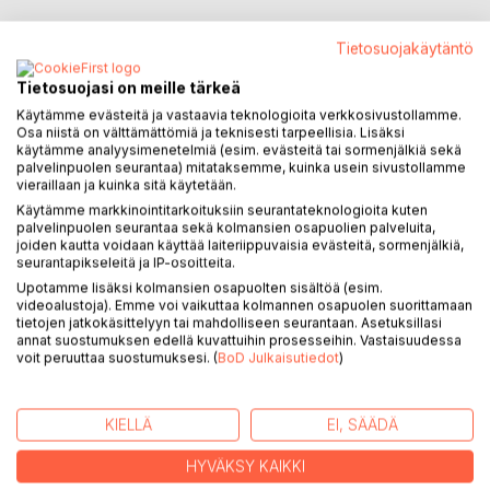
Tietosuojakäytäntö
Espoon Leppävaarassa liikkuu jälleen sarjamurhaaja. Onko
kyseessä sama henkilö kuin aiemmin, jolloin rikokset jäivät
Tietosuojasi on meille tärkeä
ratkaisematta, koska tekijä oli aina askeleen edellä
Käytämme evästeitä ja vastaavia teknologioita verkkosivustollamme.
tutkijoita? Tällä kertaa rikokset ovat raaempia ja niitä tuntuisi
Osa niistä on välttämättömiä ja teknisesti tarpeellisia. Lisäksi
olevan enemmän. Onko tämä tapaus liikaa espoolaisille
käytämme analyysimenetelmiä (esim. evästeitä tai sormenjälkiä sekä
tutkijoille? Tällä kertaa tapausta ei tutki Kiraly, joten jää
palvelinpuolen seurantaa) mitataksemme, kuinka usein sivustollamme
vieraillaan ja kuinka sitä käytetään.
nähtäväksi, kuinka tutkijoiden käy. Auttavatko heitä edes
Käytämme markkinointitarkoituksiin seurantateknologioita kuten
nuo kaksi ikkunan taakse ilmestyvää tuttua varista? Kas
palvelinpuolen seurantaa sekä kolmansien osapuolien palveluita,
siinä vasta kysymys.
joiden kautta voidaan käyttää laiteriippuvaisia evästeitä, sormenjälkiä,
seurantapikseleitä ja IP-osoitteita.
Tämä kaikki selviää, kun luet tämän persoonallisen ja
Upotamme lisäksi kolmansien osapuolten sisältöä (esim.
vauhdikkaan teoksen. Teos on jatkoa romaanille Sinisilmä
videoalustoja). Emme voi vaikuttaa kolmannen osapuolen suorittamaan
tietojen jatkokäsittelyyn tai mahdolliseen seurantaan. Asetuksillasi
(2018).
annat suostumuksen edellä kuvattuihin prosesseihin. Vastaisuudessa
Teos on kuitenkin yksittäinen kirja, joten se sopii
voit peruuttaa suostumuksesi. (
BoD Julkaisutiedot
)
luettavaksi, vaikka Sinisilmä olisi syystä tai toisesta
jäänytkin lukematta.
KIELLÄ
EI, SÄÄDÄ
KIRJAILIJA
HYVÄKSY KAIKKI