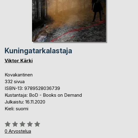
Kuningatarkalastaja
Viktor Kärki
Kovakantinen
332 sivua
ISBN-13: 9789528036739
Kustantaja: BoD - Books on Demand
Julkaistu: 16.11.2020
Kieli: suomi
Arvostelu::
0%
0
Arvostelua