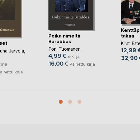
Kenttäp
Poika nimeltä
takaa
Barabbas
set
Kirsti Es
Toni Tuomanen
12,99 
uha Järvelä
,
4,99 €
E-kirja
32,90 
16,00 €
kirja
Painettu kirja
ainettu kirja