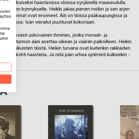
kasvaa aikuiseksi haastavissa oloissa syrjäisellä maaseudulla.
äisyyden kynnykselle. Heikki jakaa pienen mökin ja sen arjen
puolen
 vanhemmat ovat eronneet. Äiti on töissä pääkaupungissa ja
äyttää
.
n vuodessa. Isän vierailut puuttuvat kokonaan.
. Emme
tai
ön, syvästi uskovainen ihminen, jonka moraali- ja
uihin
. Omantunnon ääni asettaa oikean ja väärän paikoilleen. Heikin
vastuu aikuisten töistä. Heikin turvana ovat kuitenkin rakkaiden
nustaa kohti haasteita. Ja niitä päin urhea optimisti kulkeekin -
LA