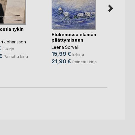
ostia tykin
Etukenossa elämän
päättymiseen
Sisko
teri Johansson
Leena Sorvali
€
E-kirja
Leena 
15,99 €
E-kirja
€
14,9
Painettu kirja
21,90 €
Painettu kirja
21,9