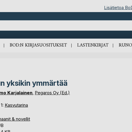
Lisätietoa Bo
BOD:N KIRJASUOSITUKSET
LASTENKIRJAT
RUNO
n yksikin ymmärtää
mo Karjalainen
,
Pegaros Oy (Ed.)
 1:
Kasvutarina
anit & novellit
UB
,4 KB