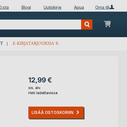
D:sta
Blogi
Uutiskirje
Apua
Oma tili
Ostosko
T
E-KIRJATARJOUKSIA %
12,99 €
sis. alv.
Heti ladattavissa
LISÄÄ OSTOSKORIIN