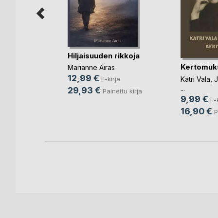
rä
Hiljaisuuden rikkoja
Kertomuk
Marianne Airas
ja
12,99 €
Katri Vala
,
J
E-kirja
...
29,93 €
Painettu kirja
9,99 €
E-
16,90 €
P