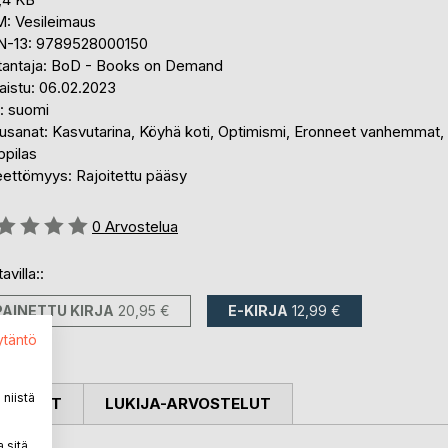
: Vesileimaus
N-13: 9789528000150
tantaja: BoD - Books on Demand
aistu: 06.02.2023
i: suomi
usanat: Kasvutarina, Köyhä koti, Optimismi, Eronneet vanhemmat,
ppilas
eettömyys: Rajoitettu pääsy
stelu::
0
Arvostelua
avilla::
PAINETTU KIRJA
20,95 €
E-KIRJA
12,99 €
ytäntö
niistä
OSTELUT
LUKIJA-ARVOSTELUT
 sitä