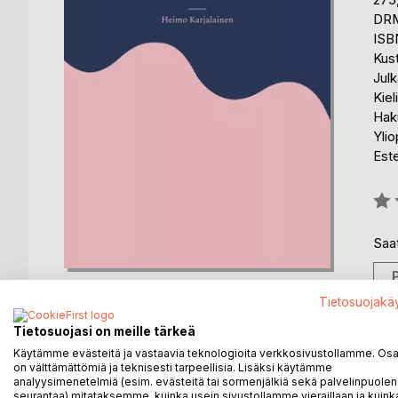
DRM
ISB
Kus
Julk
Kiel
Hak
Ylio
Est
Arvo
0%
Saat
Tietosuojakä
Tietosuojasi on meille tärkeä
Käytämme evästeitä ja vastaavia teknologioita verkkosivustollamme. Osa 
KUVAUS
KIRJAILIJA
LEHDISTÖARV
on välttämättömiä ja teknisesti tarpeellisia. Lisäksi käytämme
analyysimenetelmiä (esim. evästeitä tai sormenjälkiä sekä palvelinpuolen
seurantaa) mitataksemme, kuinka usein sivustollamme vieraillaan ja kuinka