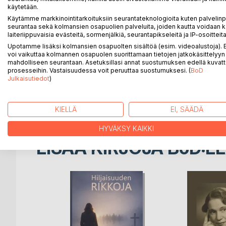
Elämään uteliaasti suhtautuva pieni poika, Heikki, 
käytetään.
Heikin matkaa seurataan tämän syntymästä täysi-ik
Käytämme markkinointitarkoituksiin seurantateknologioita kuten palvelin
mummonsa, sisarustensa ja tätinsä kanssa. Lasten
seurantaa sekä kolmansien osapuolien palveluita, joiden kautta voidaan k
laiteriippuvaisia evästeitä, sormenjälkiä, seurantapikseleitä ja IP-osoitteita
vierailut lasten luona rajoittuvat muutamaan kertaa
Upotamme lisäksi kolmansien osapuolten sisältöä (esim. videoalustoja)
voi vaikuttaa kolmannen osapuolen suorittamaan tietojen jatkokäsittelyyn 
Kasvatusvastuun kantava mummo on kouluja käymät
mahdolliseen seurantaan. Asetuksillasi annat suostumuksen edellä kuvatt
kasvatusperiaatteet ovat peräisin raamatun opeista
prosesseihin. Vastaisuudessa voit peruuttaa suostumuksesi. (
BoD
taivalta rasittavat häpeä köyhyydestä ja varhainen 
Julkaisutiedot
)
läheisten huolenpito ja tuki, joka antaa uskoa ja kan
peloistaan huolimatta.
KIELLÄ
EI, SÄÄDÄ
HYVÄKSY KAIKKI
LISÄÄ KIRJOJA B
o
D:L