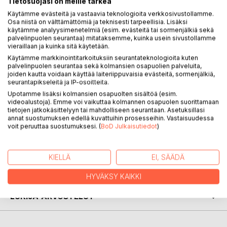
Tietosuojasi on meille tärkeä
KUVAUS
Käytämme evästeitä ja vastaavia teknologioita verkkosivustollamme.
Osa niistä on välttämättömiä ja teknisesti tarpeellisia. Lisäksi
käytämme analyysimenetelmiä (esim. evästeitä tai sormenjälkiä sekä
palvelinpuolen seurantaa) mitataksemme, kuinka usein sivustollamme
Kun tiet puhuvat -teoksen runot kertovat ihmisen tiestä,
vieraillaan ja kuinka sitä käytetään.
valinnoista, elämästä. Ihmisen tie syntyy kävellessä, oivallus
Käytämme markkinointitarkoituksiin seurantateknologioita kuten
ja viisaus matkan edetessä. Mitä pidempi tie, sitä parempi
palvelinpuolen seurantaa sekä kolmansien osapuolien palveluita,
mahdollisuus on yrittää löytää ymmärrys elämästä,
joiden kautta voidaan käyttää laiteriippuvaisia evästeitä, sormenjälkiä,
ihmisyydestä. Ihmisen pienuuden oivaltaminen elämän
seurantapikseleitä ja IP-osoitteita.
suuruuden edessä on ihmisenä kasvamisen ja ihmisen tien
Upotamme lisäksi kolmansien osapuolten sisältöä (esim.
videoalustoja). Emme voi vaikuttaa kolmannen osapuolen suorittamaan
tärkein oivallus. Teoksen runot pyrkivät kuvaamaan näitä
tietojen jatkokäsittelyyn tai mahdolliseen seurantaan. Asetuksillasi
oivalluksia ihmisen tien erilaisissa vaiheissa ja tilanteissa.
annat suostumuksen edellä kuvattuihin prosesseihin. Vastaisuudessa
voit peruuttaa suostumuksesi. (
BoD Julkaisutiedot
)
KIRJAILIJA
KIELLÄ
EI, SÄÄDÄ
LEHDISTÖARVOSTELUT
HYVÄKSY KAIKKI
LUKIJA-ARVOSTELUT