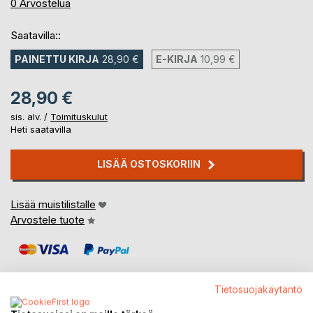
0%
0
Arvostelua
Saatavilla::
PAINETTU KIRJA
28,90 €
E-KIRJA
10,99 €
28,90 €
sis. alv. /
Toimituskulut
Heti saatavilla
LISÄÄ OSTOSKORIIN
Lisää muistilistalle
Arvostele tuote
Tietosuojakäytäntö