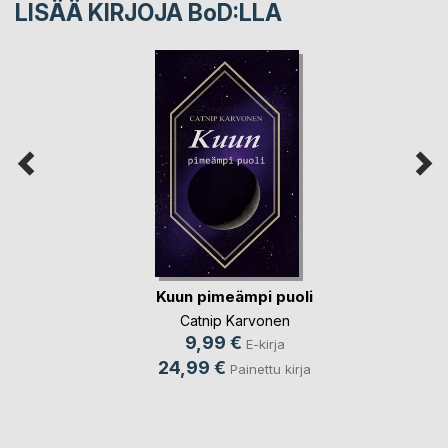
LISÄÄ KIRJOJA B
o
D:LLA
Kuun pimeämpi puoli
Catnip Karvonen
9,99 €
E-kirja
24,99 €
Painettu kirja