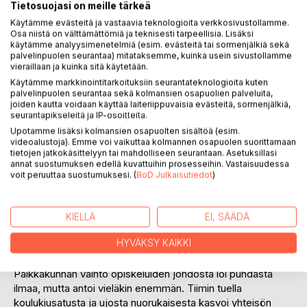
Tietosuojasi on meille tärkeä
Käytämme evästeitä ja vastaavia teknologioita verkkosivustollamme.
Osa niistä on välttämättömiä ja teknisesti tarpeellisia. Lisäksi
käytämme analyysimenetelmiä (esim. evästeitä tai sormenjälkiä sekä
palvelinpuolen seurantaa) mitataksemme, kuinka usein sivustollamme
vieraillaan ja kuinka sitä käytetään.
KUVAUS
Käytämme markkinointitarkoituksiin seurantateknologioita kuten
palvelinpuolen seurantaa sekä kolmansien osapuolien palveluita,
joiden kautta voidaan käyttää laiteriippuvaisia evästeitä, sormenjälkiä,
Kumi Tootio on Tomi Kososen omaelämäkerrallinen
seurantapikseleitä ja IP-osoitteita.
esikoiskirja koulukiusaamisen aiheuttamasta tuskasta ja
Upotamme lisäksi kolmansien osapuolten sisältöä (esim.
videoalustoja). Emme voi vaikuttaa kolmannen osapuolen suorittamaan
kuinka siitä on päästy yli.
tietojen jatkokäsittelyyn tai mahdolliseen seurantaan. Asetuksillasi
annat suostumuksen edellä kuvattuihin prosesseihin. Vastaisuudessa
voit peruuttaa suostumuksesi. (
BoD Julkaisutiedot
)
Kirja avaa koulukiusatun syvimpiä tuntemuksia
yksinäisyyden keskellä kun joka välitunti on
selviytymistaistelua. Valoa ja voimia elämään tuovat tiimit
KIELLÄ
EI, SÄÄDÄ
perheen ja urheilun muodossa.
HYVÄKSY KAIKKI
Paikkakunnan vaihto opiskeluiden johdosta loi puhdasta
ilmaa, mutta antoi vieläkin enemmän. Tiimin tuella
koulukiusatusta ja ujosta nuorukaisesta kasvoi yhteisön