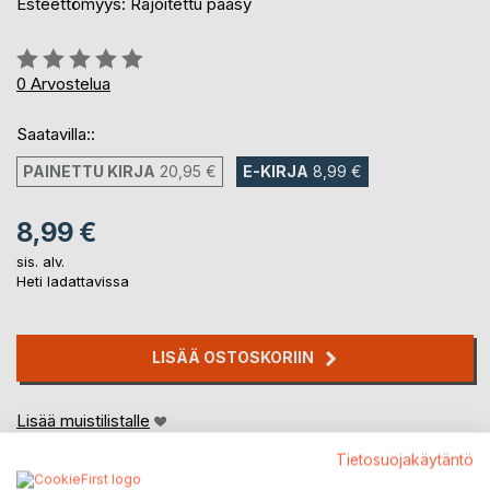
Esteettömyys: Rajoitettu pääsy
Arvostelu::
0%
0
Arvostelua
Saatavilla::
PAINETTU KIRJA
20,95 €
E-KIRJA
8,99 €
8,99 €
sis. alv.
Heti ladattavissa
LISÄÄ OSTOSKORIIN
Lisää muistilistalle
Arvostele tuote
Tietosuojakäytäntö