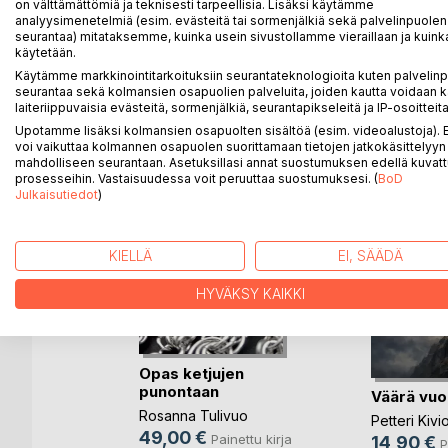
on välttämättömiä ja teknisesti tarpeellisia. Lisäksi käytämme
SusuPetal on sanoittanut tunnelmiaan, jotka ovat 
analyysimenetelmiä (esim. evästeitä tai sormenjälkiä sekä palvelinpuolen
seurantaa) mitataksemme, kuinka usein sivustollamme vieraillaan ja kuinka
käytetään.
Käytämme markkinointitarkoituksiin seurantateknologioita kuten palvelin
LISÄÄ KIRJOJA B
o
D:L
seurantaa sekä kolmansien osapuolien palveluita, joiden kautta voidaan k
laiteriippuvaisia evästeitä, sormenjälkiä, seurantapikseleitä ja IP-osoitteita
Upotamme lisäksi kolmansien osapuolten sisältöä (esim. videoalustoja)
voi vaikuttaa kolmannen osapuolen suorittamaan tietojen jatkokäsittelyyn 
mahdolliseen seurantaan. Asetuksillasi annat suostumuksen edellä kuvatt
prosesseihin. Vastaisuudessa voit peruuttaa suostumuksesi. (
BoD
Julkaisutiedot
)
KIELLÄ
EI, SÄÄDÄ
HYVÄKSY KAIKKI
Everybody
Opas ketjujen
punontaan
Väärä vuo
i
Rosanna Tulivuo
Petteri Kivi
nettu kirja
49,00 €
Painettu kirja
14,90 €
P
ja