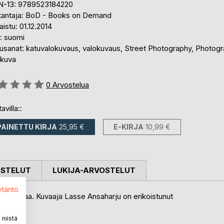
N-13: 9789523184220
tantaja: BoD - Books on Demand
aistu: 01.12.2014
i: suomi
usanat: katuvalokuvaus, valokuvaus, Street Photography, Photogr
okuva
stelu::
0
Arvostelua
avilla::
PAINETTU KIRJA
25,95 €
E-KIRJA
10,99 €
OSTELUT
LUKIJA-ARVOSTELUT
ytäntö
ri maailmaa. Kuvaaja Lasse Ansaharju on erikoistunut
an.
niistä