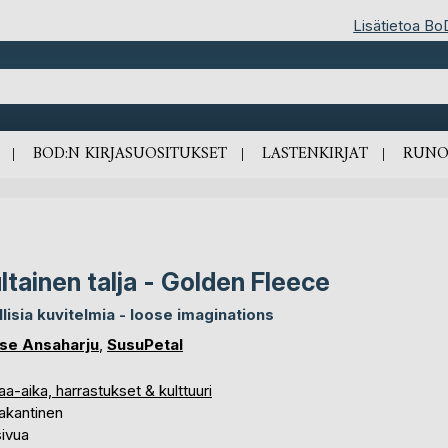
Lisätietoa Bo
BOD:N KIRJASUOSITUKSET
LASTENKIRJAT
RUNO
ltainen talja - Golden Fleece
allisia kuvitelmia - loose imaginations
se Ansaharju
,
SusuPetal
a-aika, harrastukset & kulttuuri
akantinen
sivua