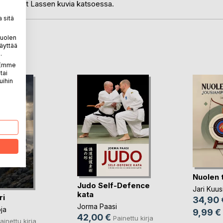
syntyneet Lassen kuvia katsoessa.
 sitä
puolen
LA
äyttää
.
. Emme
tai
uihin
Nuolen 
Judo Self-Defence
Jari Kuus
kata
ri
34,90 
Jorma Paasi
oja
9,99 €
42,00 €
Painettu kirja
ainettu kirja