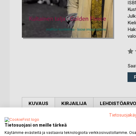
ISB
Kus
Julk
Kiel
Hak
val
Arvo
0%
Saat
KUVAUS
KIRJAILIJA
LEHDISTÖARV
Tietosuojakä
Kultainen talja sisältää kuvia ja kertomuksia ympä
Tietosuojasi on meille tärkeä
katukuvaukseen, kuvat ovat satoa hänen matkoilta
Käytämme evästeitä ja vastaavia teknologioita verkkosivustollamme. Osa 