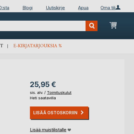
D:sta
Blogi
Uutiskirje
Apua
Oma tili
Ostosko
T
E-KIRJATARJOUKSIA %
25,95 €
sis. alv. /
Toimituskulut
Heti saatavilla
LISÄÄ OSTOSKORIIN
Lisää muistilistalle