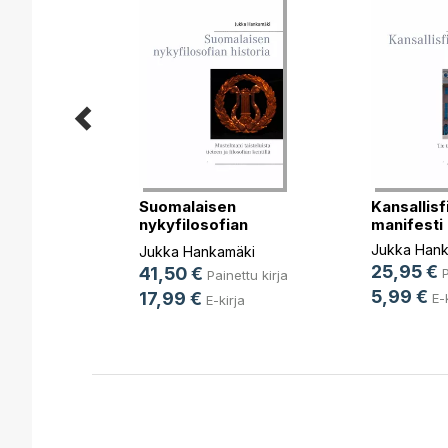
 tykin
Suomalaisen
Kansallisf
nykyfilosofian
manifesti
Johansson
historia
Jukka Hank
Jukka Hankamäki
nettu kirja
25,95 €
41,50 €
P
Painettu kirja
rja
5,99 €
17,99 €
E-
E-kirja