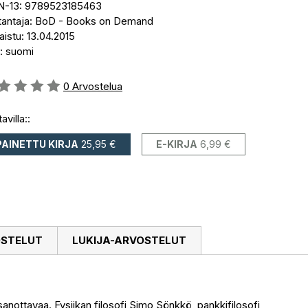
N-13: 9789523185463
tantaja: BoD - Books on Demand
aistu: 13.04.2015
i: suomi
stelu::
0
Arvostelua
avilla::
PAINETTU KIRJA
25,95 €
E-KIRJA
6,99 €
OSTELUT
LUKIJA-ARVOSTELUT
n sanottavaa. Fysiikan filosofi Simo Sönkkö, pankkifilosofi