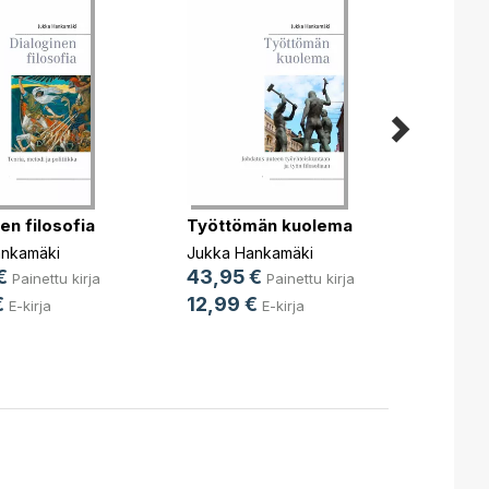
en filosofia
Työttömän kuolema
Rakka
ankamäki
Jukka Hankamäki
Jukka
€
43,95 €
25,9
Painettu kirja
Painettu kirja
€
12,99 €
9,99
E-kirja
E-kirja