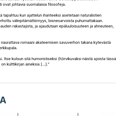
 ovat johtavia suomalaisia filosofeja.
tä tapahtuu kun ajattelun ihanteeksi asetetaan naturalistien
n verhottu välinpitämättömyys, bisnesarvoista puhumattakaan.
sauden rakastajista, ja ajaudutaan epäluuloisuuteen ja ahneuteen,
i naurattava romaani akateemisen savuverhon takana kytevästä
herkkupala.
 Itse kutsun sitä humoristiseksi (h)irvikuvaksi näistä ajoista tässä
kulttikirjan aineksia [...].”
LA