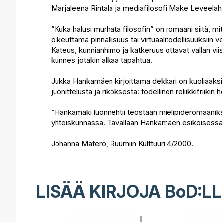
Marjaleena Rintala ja mediafilosofi Make Leveelahti
”Kuka halusi murhata filosofin” on romaani siitä, mi
oikeuttama pinnallisuus tai virtuaalitodellisuuksii
Kateus, kunnianhimo ja katkeruus ottavat vallan vii
kunnes jotakin alkaa tapahtua.
Jukka Hankamäen kirjoittama dekkari on kuoliaaks
juonittelusta ja rikoksesta: todellinen reliikkifriikin 
”Hankamäki luonnehtii teostaan mielipideromaaniksi.
yhteiskunnassa. Tavallaan Hankamäen esikoisessa on 
Johanna Matero, Ruumiin Kulttuuri 4/2000.
LISÄÄ KIRJOJA B
o
D:L