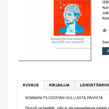
ISB
Kus
Julk
Kiel
Arvo
0%
Saat
KUVAUS
KIRJAILIJA
LEHDISTÖARV
ROMAANI FILOSOFIAN HULLUISTA PÄIVISTÄ
Filosofi on henkilö, jolla ei ole periaatteista mitää