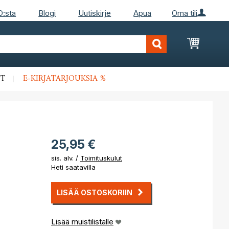
D:sta
Blogi
Uutiskirje
Apua
Oma tili
Ostosko
T
E-KIRJATARJOUKSIA %
25,95 €
sis. alv. /
Toimituskulut
Heti saatavilla
LISÄÄ OSTOSKORIIN
Lisää muistilistalle