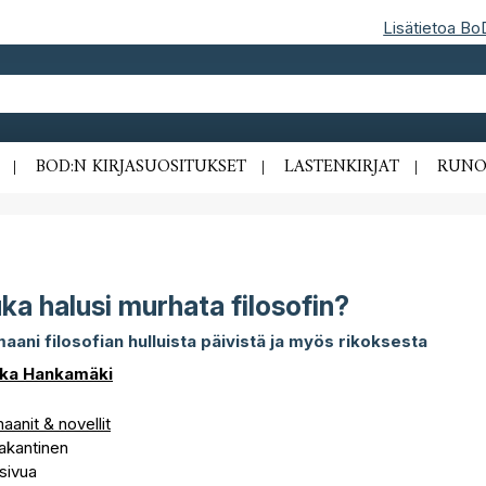
Lisätietoa Bo
BOD:N KIRJASUOSITUKSET
LASTENKIRJAT
RUNO
ka halusi murhata filosofin?
aani filosofian hulluista päivistä ja myös rikoksesta
ka Hankamäki
anit & novellit
akantinen
sivua