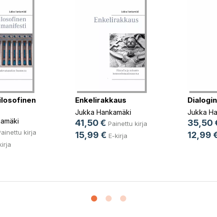
ilosofinen
Enkelirakkaus
Dialogin
Jukka Hankamäki
Jukka H
amäki
41,50 €
35,50 
Painettu kirja
ainettu kirja
15,99 €
12,99 
E-kirja
kirja