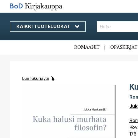
KAIKKI TUOTELUOKAT
Skip
to
Content
ROMAANIT
OPASKIRJAT
Lue lukunäyte
Ku
Skip
Skip
to
to
Rom
the
the
end
beginning
Juk
of
of
the
the
Roma
images
images
Kov
gallery
gallery
176 