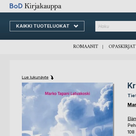
KAIKKI TUOTELUOKAT
Skip
to
Content
ROMAANIT
OPASKIRJAT
Lue lukunäyte
Kr
Skip
Skip
to
to
Tie
the
the
end
beginning
Mar
of
of
the
the
Elä
images
images
Peh
gallery
gallery
108 