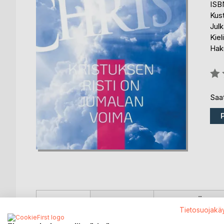
ISB
Kus
Julk
Kiel
Haku
Arvo
0%
Saat
KUVAUS
KIRJAILIJA
LEHDISTÖARV
Tietosuojakä