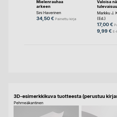
kaopas 2
Mielenrauhaa
Valoisa n
arkeen
tulevaisu
e
Sini Haverinen
Markku J. 
ettu kirja
34,50 €
(Ed.)
Painettu kirja
ja
17,00 €
P
9,99 €
E-
3D-esimerkkikuva tuotteesta (perustuu kirjan
Pehmeäkantinen