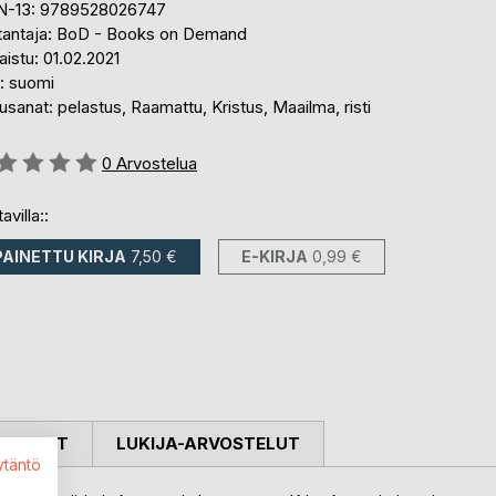
N-13: 9789528026747
tantaja: BoD - Books on Demand
aistu: 01.02.2021
i: suomi
sanat: pelastus, Raamattu, Kristus, Maailma, risti
stelu::
0
Arvostelua
avilla::
PAINETTU KIRJA
7,50 €
E-KIRJA
0,99 €
OSTELUT
LUKIJA-ARVOSTELUT
ytäntö