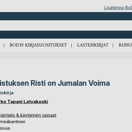
Lisätietoa Bo
BOD:N KIRJASUOSITUKSET
LASTENKIRJAT
RUNO
istuksen Risti on Jumalan Voima
tokirja
ko Tapani Latvakoski
mäntaito & käytännön oppaat
meäkantinen
sivua