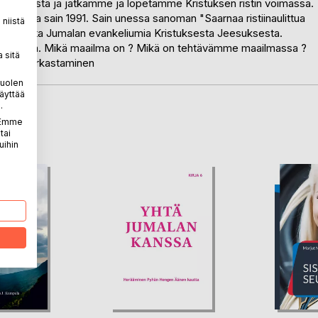
mme rististä ja jatkamme ja lopetamme Kristuksen ristin voimassa.
ni jonka sain 1991. Sain unessa sanoman "Saarnaa ristiinaulittua
niistä
i saarnata Jumalan evankeliumia Kristuksesta Jeesuksesta.
ailmassa. Mikä maailma on ? Mikä on tehtävämme maailmassa ?
 sitä
en ja kirkastaminen
puolen
äyttää
.
. Emme
LA
tai
uihin