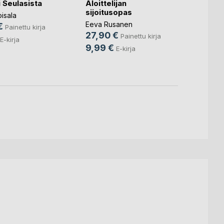
 Seulasista
Aloittelijan
Linna
sijoitusopas
käsiki
isala
Eeva Rusanen
Janne 
€
Painettu kirja
27,90 €
24,9
Painettu kirja
E-kirja
9,99 €
11,99
E-kirja