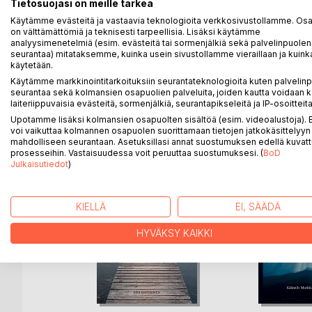
Kristuksen risti on Kristinuskon keskus. Me aloita
Tietosuojasi on meille tärkeä
Tämä kirjan aiheen sain henkilökohtaisesta kutsusta
Käytämme evästeitä ja vastaavia teknologioita verkkosivustollamme. Osa 
Kristusta" ! Tämä kirja kuuluu tähän kutsumukseen
on välttämättömiä ja teknisesti tarpeellisia. Lisäksi käytämme
analyysimenetelmiä (esim. evästeitä tai sormenjälkiä sekä palvelinpuolen
Kirjassa käydään läpi myös Seurakunnan työtä ma
seurantaa) mitataksemme, kuinka usein sivustollamme vieraillaan ja kuinka
Voittava Seurakunta ja Seurakunnan ajan päättymin
käytetään.
Käytämme markkinointitarkoituksiin seurantateknologioita kuten palvelin
seurantaa sekä kolmansien osapuolien palveluita, joiden kautta voidaan k
laiteriippuvaisia evästeitä, sormenjälkiä, seurantapikseleitä ja IP-osoitteita
Upotamme lisäksi kolmansien osapuolten sisältöä (esim. videoalustoja)
LISÄÄ KIRJOJA B
o
D:L
voi vaikuttaa kolmannen osapuolen suorittamaan tietojen jatkokäsittelyyn 
mahdolliseen seurantaan. Asetuksillasi annat suostumuksen edellä kuvatt
prosesseihin. Vastaisuudessa voit peruuttaa suostumuksesi. (
BoD
Julkaisutiedot
)
KIELLÄ
EI, SÄÄDÄ
HYVÄKSY KAIKKI