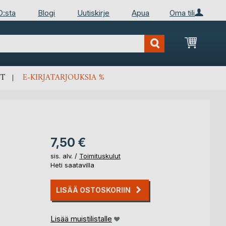
D:sta
Blogi
Uutiskirje
Apua
Oma tili
Ostosko
T
E-KIRJATARJOUKSIA %
7,50 €
sis. alv. /
Toimituskulut
Heti saatavilla
LISÄÄ OSTOSKORIIN
Lisää muistilistalle