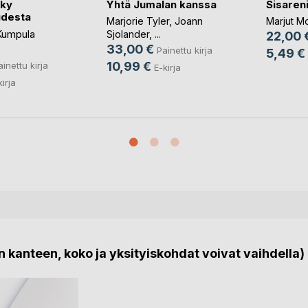
äky
Yhtä Jumalan kanssa
Sisareni
udesta
Marjorie Tyler
,
Joann
Marjut Mo
Kumpula
Sjolander
, ...
22,00 
33,00 €
Painettu kirja
5,49 €
10,99 €
ainettu kirja
E-kirja
kirja
 kanteen, koko ja yksityiskohdat voivat vaihdella)