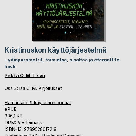
Kristinuskon käyttöjärjestelmä
- ydinparametrit, toimintaa, sisältöä ja eternal life
hack
Pekka O. M. Leivo
Osa 3:
Isä O. M. Kirjoitukset
Elämäntaito & käytännön oppaat
ePUB
336,1 KB
DRM: Vesileimaus
ISBN-13: 9789528017219
Kustantaja: BoD - Books on Demand