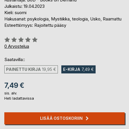
Julkaistu: 19.04.2023
Kieli: suomi
Hakusanat: psykologia, Mystiikka, teologia, Usko, Raamattu
Esteettömyys: Rajoitettu pääsy
Arvostelu::
0%
0
Arvostelua
Saatavilla::
PAINETTU KIRJA
19,95 €
E-KIRJA
7,49 €
7,49 €
sis. alv.
Heti ladattavissa
LISÄÄ OSTOSKORIIN