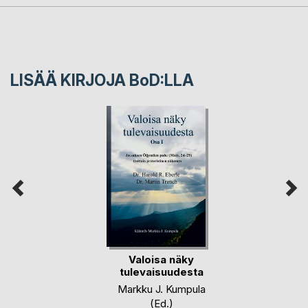
LISÄÄ KIRJOJA B
o
D:LLA
Valoisa näky
tulevaisuudesta
Markku J. Kumpula
(Ed.)