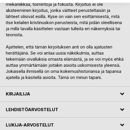
mekaniikkaa, toimintoja ja fokusta. Kirjoitus ei ole
akateeminen kirjoitus, jonka väitteet perusteltaisiin ja
lähteet olisivat esillä. Kyse on vain sen esittämisestä, mitä
itse kelailen kristinuskon perusteista, mitä pidän oleellisena
ja millä tavalla käsittelen vastaan tulleita eri näkemyksiä tai
teorioita.
Ajattelen, että tämän kirjoituksen anti on olla ajatusten
herättäjänä. Se voi antaa uusia näkökulmia, auttaa
tekemään oivalluksia omasta elämästä, ja se voi myös ehkä
auttaa ymmärtämään joitakin asioita uskomisesta yleensä.
Jokaisella ihmisellä on oma kokemushistoriansa ja tapansa
ajatella ja käsitellä asioita. Tämä on minun tapani.
KIRJAILIJA
LEHDISTÖARVOSTELUT
LUKIJA-ARVOSTELUT