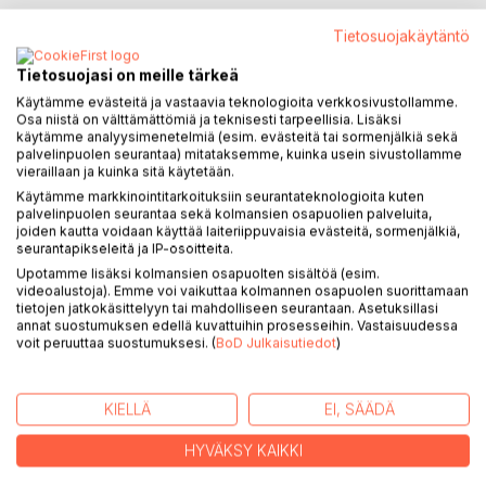
Lisää muistilistalle
Tietosuojakäytäntö
Arvostele tuote
Tietosuojasi on meille tärkeä
Käytämme evästeitä ja vastaavia teknologioita verkkosivustollamme.
Osa niistä on välttämättömiä ja teknisesti tarpeellisia. Lisäksi
käytämme analyysimenetelmiä (esim. evästeitä tai sormenjälkiä sekä
palvelinpuolen seurantaa) mitataksemme, kuinka usein sivustollamme
vieraillaan ja kuinka sitä käytetään.
Käytämme markkinointitarkoituksiin seurantateknologioita kuten
KUVAUS
palvelinpuolen seurantaa sekä kolmansien osapuolien palveluita,
joiden kautta voidaan käyttää laiteriippuvaisia evästeitä, sormenjälkiä,
seurantapikseleitä ja IP-osoitteita.
Olen kirjoittanut tämän kirjan ensisijaisesti itselleni. Koin
Upotamme lisäksi kolmansien osapuolten sisältöä (esim.
videoalustoja). Emme voi vaikuttaa kolmannen osapuolen suorittamaan
minulle opetetun kristinuskon kanssa paljon bugeja
tietojen jatkokäsittelyyn tai mahdolliseen seurantaan. Asetuksillasi
sovelluksissa ja toiminnoissa, ja lopulta koin koko
annat suostumuksen edellä kuvattuihin prosesseihin. Vastaisuudessa
käyttöjärjestelmän kaatumisen. Siksi päätin alkaa tutkimaan
voit peruuttaa suostumuksesi. (
BoD Julkaisutiedot
)
mitä löytyy kristinuskon ytimestä, kaiken valmiiksi
pureskellun takaa. Annoin mielelleni ja alitajunnalleni käskyn
alkaa hahmottamaan mitä on kristinuskon taustalla.
KIELLÄ
EI, SÄÄDÄ
HYVÄKSY KAIKKI
Kirjassa pyrin tuomaan esille sen, mitä mielestä lopulta
puski ulos koskien kristinuskon ydinparametreja,