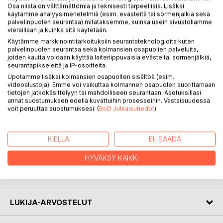
Osa niistä on välttämättömiä ja teknisesti tarpeellisia. Lisäksi
KUVAUS
käytämme analyysimenetelmiä (esim. evästeitä tai sormenjälkiä sekä
palvelinpuolen seurantaa) mitataksemme, kuinka usein sivustollamme
vieraillaan ja kuinka sitä käytetään.
Kirjani on runokokoelma, joka todistaa että pienikin ihminen
Käytämme markkinointitarkoituksiin seurantateknologioita kuten
voi toteuttaa unelmansa. Yksi unelmani oli runokokoelma,
palvelinpuolen seurantaa sekä kolmansien osapuolien palveluita,
runoja sydämen sisimmästä joista moni voi löytää itsensä
joiden kautta voidaan käyttää laiteriippuvaisia evästeitä, sormenjälkiä,
seurantapikseleitä ja IP-osoitteita.
myös. Erikategoriat tekee kirjastani vaihtelevan, vaikka
Upotamme lisäksi kolmansien osapuolten sisältöä (esim.
suurin osa on melankolista taidettani. Tämä runokokoelma
videoalustoja). Emme voi vaikuttaa kolmannen osapuolen suorittamaan
on kaunis ja koskettava monin tavoin. Kyynel voi vierähtää
tietojen jatkokäsittelyyn tai mahdolliseen seurantaan. Asetuksillasi
silmäkulmaan tutkaillessa kirjaa joka on täynnä tunnetta,
annat suostumuksen edellä kuvattuihin prosesseihin. Vastaisuudessa
voit peruuttaa suostumuksesi. (
BoD Julkaisutiedot
)
melankoliaa, rakkautta, luonnon kauneutta ja
haavemaailmoita.
KIELLÄ
EI, SÄÄDÄ
KIRJAILIJA
HYVÄKSY KAIKKI
LEHDISTÖARVOSTELUT
LUKIJA-ARVOSTELUT