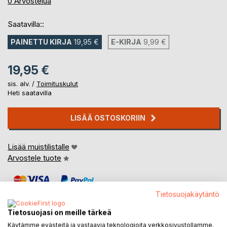
0%
0
Arvostelua
Saatavilla::
PAINETTU KIRJA
19,95 €
E-KIRJA
9,99 €
19,95 €
sis. alv. /
Toimituskulut
Heti saatavilla
LISÄÄ OSTOSKORIIN
Lisää muistilistalle
Arvostele tuote
Tietosuojakäytäntö
Tietosuojasi on meille tärkeä
Käytämme evästeitä ja vastaavia teknologioita verkkosivustollamme.