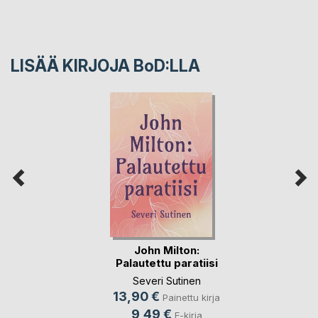
LISÄÄ KIRJOJA B
o
D:LLA
John Milton:
Palautettu paratiisi
Severi Sutinen
13,90 €
Painettu kirja
9,49 €
E-kirja