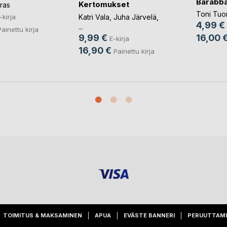
Barabb
Kertomukset
ras
Toni Tu
Katri Vala
,
Juha Järvelä
,
-kirja
4,99 €
...
Painettu kirja
9,99 €
16,00 
E-kirja
16,90 €
Painettu kirja
TOIMITUS & MAKSAMINEN
APUA
EVÄSTE BANNERI
PERUUTTAM