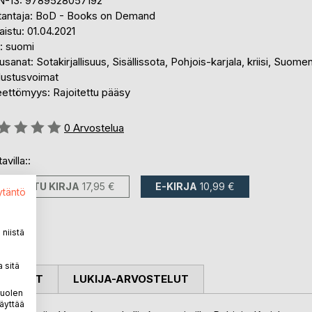
N-13: 9789528057192
tantaja: BoD - Books on Demand
aistu: 01.04.2021
i: suomi
sanat: Sotakirjallisuus, Sisällissota, Pohjois-karjala, kriisi, Suome
lustusvoimat
eettömyys: Rajoitettu pääsy
stelu::
0
Arvostelua
avilla::
PAINETTU KIRJA
17,95 €
E-KIRJA
10,99 €
ytäntö
niistä
 sitä
OSTELUT
LUKIJA-ARVOSTELUT
puolen
äyttää