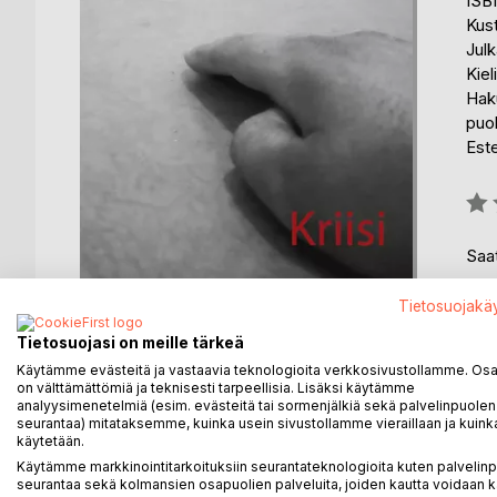
ISB
Kus
Julk
Kiel
Haku
puo
Est
Arvo
0%
Saat
Tietosuojakä
Tietosuojasi on meille tärkeä
Käytämme evästeitä ja vastaavia teknologioita verkkosivustollamme. Osa 
on välttämättömiä ja teknisesti tarpeellisia. Lisäksi käytämme
analyysimenetelmiä (esim. evästeitä tai sormenjälkiä sekä palvelinpuolen
seurantaa) mitataksemme, kuinka usein sivustollamme vieraillaan ja kuinka
käytetään.
KUVAUS
KIRJAILIJA
LEHDISTÖARV
Käytämme markkinointitarkoituksiin seurantateknologioita kuten palvelin
seurantaa sekä kolmansien osapuolien palveluita, joiden kautta voidaan k