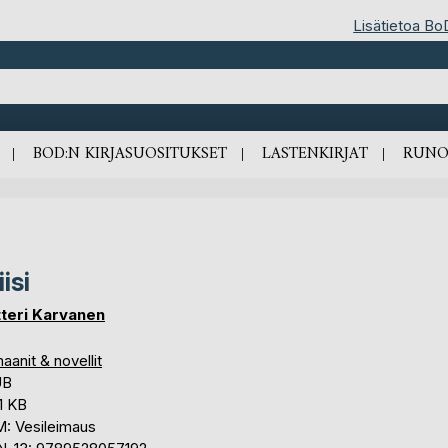
Lisätietoa Bo
BOD:N KIRJASUOSITUKSET
LASTENKIRJAT
RUNO
iisi
tteri Karvanen
anit & novellit
UB
1 KB
: Vesileimaus