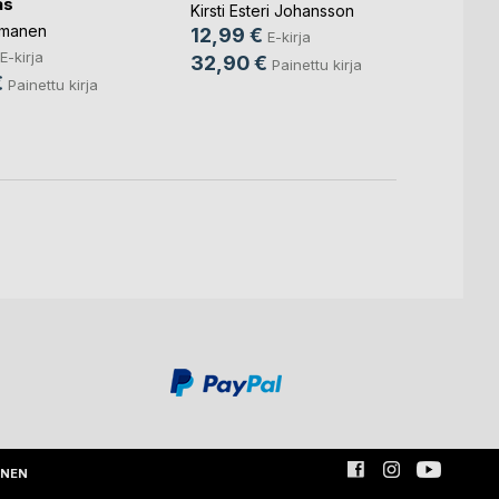
as
päätt
Kirsti Esteri Johansson
omanen
Leena 
12,99 €
E-kirja
15,9
E-kirja
32,90 €
Painettu kirja
€
21,9
Painettu kirja
INEN