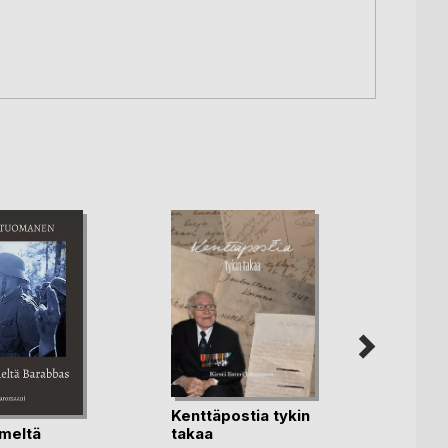
Kenttäpostia tykin
imeltä
Etuke
takaa