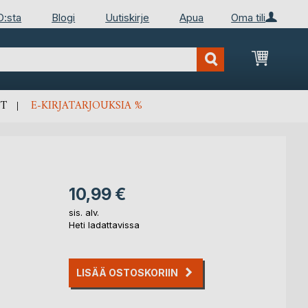
D:sta
Blogi
Uutiskirje
Apua
Oma tili
Ostosko
T
E-KIRJATARJOUKSIA %
10,99 €
sis. alv.
Heti ladattavissa
LISÄÄ OSTOSKORIIN