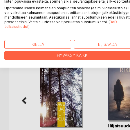
2020-luvulla Suomen hallitus ajaa maan taloudellisii
laiteriippuvaisia evästeitä, sormenjälkiä, seurantapikseleitä ja IP-osoitteita
julistautuu itsenäiseksi valtioksi. Tarinat kaduilla li
Upotamme lisäksi kolmansien osapuolten sisältöä (esim. videoalustoja)
voi vaikuttaa kolmannen osapuolen suorittamaan tietojen jatkokäsittelyyn 
yksiköitä lopettamaan uuden valtion toiminnan. Yk
mahdolliseen seurantaan. Asetuksillasi annat suostumuksen edellä kuvatt
Uuden valtion rajalla tapahtuu selkkauksia, joista k
prosesseihin. Vastaisuudessa voit peruuttaa suostumuksesi. (
BoD
Julkaisutiedot
)
LISÄÄ KIRJOJA B
o
D:L
KIELLÄ
EI, SÄÄDÄ
HYVÄKSY KAIKKI
Hiljaisuud