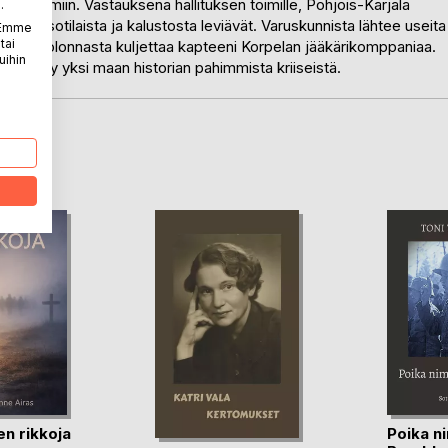
n ongelmiin. Vastauksena hallituksen toimille, Pohjois-Karjala
.
ikkuvista sotilaista ja kalustosta leviävät. Varuskunnista lähtee useita
. Emme
tai
si autokolonnasta kuljettaa kapteeni Korpelan jääkärikomppaniaa.
uihin
äynnistyy yksi maan historian pahimmista kriiseistä.
LA
en rikkoja
Poika n