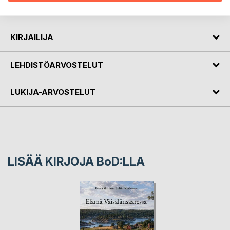
sopeutumista arkeen, joka ei ole enää entisensä.
KIRJAILIJA
LEHDISTÖARVOSTELUT
LUKIJA-ARVOSTELUT
LISÄÄ KIRJOJA B
o
D:LLA