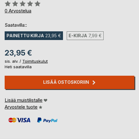
Arvostelu::
0%
0
Arvostelua
Saatavilla::
PAINETTU KIRJA
23,95 €
E-KIRJA
7,99 €
23,95 €
sis. alv. /
Toimituskulut
Heti saatavilla
LISÄÄ OSTOSKORIIN
Lisää muistilistalle
Arvostele tuote