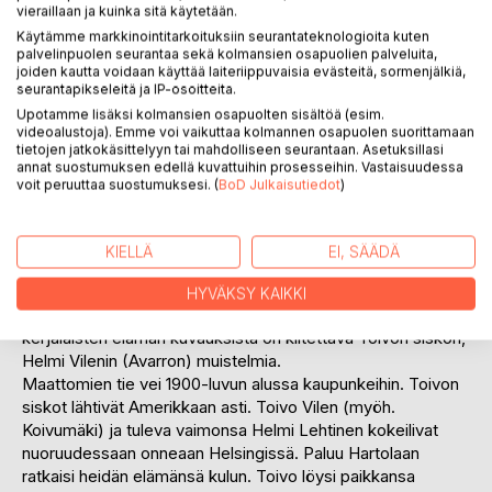
vieraillaan ja kuinka sitä käytetään.
mäkitupalaisia. Heidän historiansa on jäänyt
historiantutkimuksessa pitkälti pimentoon. Kirjan punaisena
Käytämme markkinointitarkoituksiin seurantateknologioita kuten
palvelinpuolen seurantaa sekä kolmansien osapuolien palveluita,
lankana kulkee köyhien maattomien pyrkimys parempaan
joiden kautta voidaan käyttää laiteriippuvaisia evästeitä, sormenjälkiä,
elämään. Torpparien ja muiden maataomistamattomien
seurantapikseleitä ja IP-osoitteita.
mielessä oman tilan ja talon saaminen on häämöttänyt
Upotamme lisäksi kolmansien osapuolten sisältöä (esim.
tulevaisuuden onnelana. Kirjan tarinoissa kuvastuvat
videoalustoja). Emme voi vaikuttaa kolmannen osapuolen suorittamaan
tietojen jatkokäsittelyyn tai mahdolliseen seurantaan. Asetuksillasi
suomalaisen yhteiskunnan ja erityisesti maaseudun
annat suostumuksen edellä kuvattuihin prosesseihin. Vastaisuudessa
kehityksen monet vaiheet.
voit peruuttaa suostumuksesi. (
BoD Julkaisutiedot
)
Sukututkimus on antanut viitteitä esivanhempien
taivalluksesta. Kirjan taustalla onkin monivuotinen
perehtyminen sukututkimuksen saloihin. Loppuviitteet
KIELLÄ
EI, SÄÄDÄ
auttavat lukijaa löytämään alkuperäiset lähteet
Ekon kartanon krouvinpitäjä perheineen eli kahden
HYVÄKSY KAIKKI
maailman rajamaalla. Kartanoiden, torppareiden ja
kerjäläisten elämän kuvauksista on kiitettävä Toivon siskon,
Helmi Vilenin (Avarron) muistelmia.
Maattomien tie vei 1900-luvun alussa kaupunkeihin. Toivon
siskot lähtivät Amerikkaan asti. Toivo Vilen (myöh.
Koivumäki) ja tuleva vaimonsa Helmi Lehtinen kokeilivat
nuoruudessaan onneaan Helsingissä. Paluu Hartolaan
ratkaisi heidän elämänsä kulun. Toivo löysi paikkansa