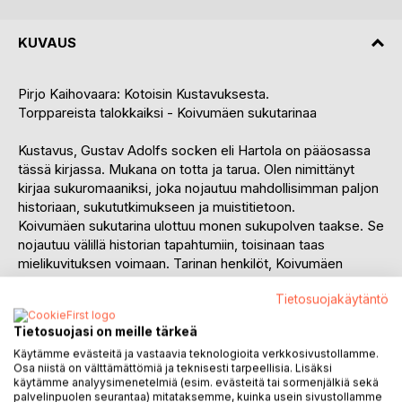
KUVAUS
Pirjo Kaihovaara: Kotoisin Kustavuksesta.
Torppareista talokkaiksi - Koivumäen sukutarinaa
Kustavus, Gustav Adolfs socken eli Hartola on pääosassa
tässä kirjassa. Mukana on totta ja tarua. Olen nimittänyt
kirjaa sukuromaaniksi, joka nojautuu mahdollisimman paljon
historiaan, sukututkimukseen ja muistitietoon.
Koivumäen sukutarina ulottuu monen sukupolven taakse. Se
nojautuu välillä historian tapahtumiin, toisinaan taas
mielikuvituksen voimaan. Tarinan henkilöt, Koivumäen
Toivon ja vaimonsa Helmin esivanhemmat ovat eläneet
Tietosuojakäytäntö
Vuorenkylässä, Hartolan kirkonkylässä, Niinimäen ja
Yölinnun kylissä. Jotkut ovat syntyneet Sysmässä tai
Tietosuojasi on meille tärkeä
Hirvensalmella. Hartolassa heidän kohtalonsa ovat
Käytämme evästeitä ja vastaavia teknologioita verkkosivustollamme.
nivoutuneet yhteen.
Osa niistä on välttämättömiä ja teknisesti tarpeellisia. Lisäksi
Kirjan henkilöt ovat kulkeneet torpasta toiseen, olleet
käytämme analyysimenetelmiä (esim. evästeitä tai sormenjälkiä sekä
maattomia, loisia eli kestejä toisten nurkissa, palkollisia ja
palvelinpuolen seurantaa) mitataksemme, kuinka usein sivustollamme