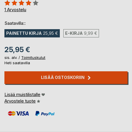
Arvostelu::
80%
1
Arvostelu
Saatavilla::
PAINETTU KIRJA
25,95 €
E-KIRJA
9,99 €
25,95 €
sis. alv. /
Toimituskulut
Heti saatavilla
LISÄÄ OSTOSKORIIN
Lisää muistilistalle
Arvostele tuote