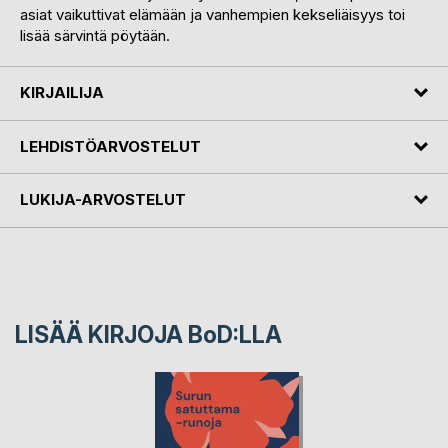
asiat vaikuttivat elämään ja vanhempien kekseliäisyys toi
lisää särvintä pöytään.
KIRJAILIJA
LEHDISTÖARVOSTELUT
LUKIJA-ARVOSTELUT
LISÄÄ KIRJOJA B
o
D:LLA