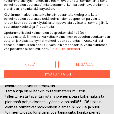
käytämme analyysimenetelmiä (esim. evästeitä tai sormenjälkiä sekä
palvelinpuolen seurantaa) mitataksemme, kuinka usein sivustollamme
vieraillaan ja kuinka sitä käytetään.
Käytämme markkinointitarkoituksiin seurantateknologioita kuten
KUVAUS
palvelinpuolen seurantaa sekä kolmansien osapuolien palveluita,
joiden kautta voidaan käyttää laiteriippuvaisia evästeitä, sormenjälkiä,
seurantapikseleitä ja IP-osoitteita.
Urho Kekkonen oli talvella valittu Tasavallan Presidentiksi.
Upotamme lisäksi kolmansien osapuolten sisältöä (esim.
videoalustoja). Emme voi vaikuttaa kolmannen osapuolen suorittamaan
Yleislakko vavisutti Suomea ja työläiset lakkoilivat. Kuusi
tietojen jatkokäsittelyyn tai mahdolliseen seurantaan. Asetuksillasi
henkinen työläisperheemme muutti Alavieskan Taluskylään
annat suostumuksen edellä kuvattuihin prosesseihin. Vastaisuudessa
isovanhempien käytöstä vapautuneeseen mökkiin kesällä
voit peruuttaa suostumuksesi. (
BoD Julkaisutiedot
)
1956.
Olin tuolloin kuusivuotias.
Lapsi näkee ja muistaa ympäröivästä maailmastaan asiat
KIELLÄ
EI, SÄÄDÄ
lapsen silmin ja tulkitsee muistikuviaan omina
HYVÄKSY KAIKKI
kokemuksinaan, jotka hyvinkin saattavat poiketa muiden
aikalaisten kokemuksista. Paljon nimiä, paikkojen nimiä ja
asioita on unohtunut matkalla.
Tämä kirja on kuitenkin muistelmateos muistiin
tallentuneista tapahtumista ja pienen pojan kokemuksista
pienessä pohjalaisessa kylässä vuosina1956-1961 jolloin
elämää rytmittivät mökkiläisen elämän niukkuus ja huoli
toimeentulosta. Kirja on myös tarina siitä, kuinka pienet