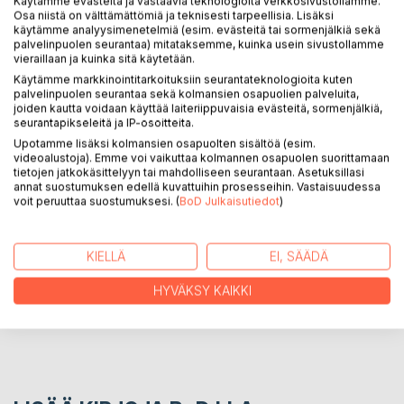
Käytämme evästeitä ja vastaavia teknologioita verkkosivustollamme.
Osa niistä on välttämättömiä ja teknisesti tarpeellisia. Lisäksi
käytämme analyysimenetelmiä (esim. evästeitä tai sormenjälkiä sekä
KUVAUS
palvelinpuolen seurantaa) mitataksemme, kuinka usein sivustollamme
vieraillaan ja kuinka sitä käytetään.
Käytämme markkinointitarkoituksiin seurantateknologioita kuten
Korppi ja Kivi on runoilija Jani K. Savolaisen runokokoelma,
palvelinpuolen seurantaa sekä kolmansien osapuolien palveluita,
joka sisältää tekstejä yli 20 vuoden ajalta. Runot
joiden kautta voidaan käyttää laiteriippuvaisia evästeitä, sormenjälkiä,
ammentavat alitajunnasta, unista, oivalluksista ja eletystä
seurantapikseleitä ja IP-osoitteita.
elämästä. Nämä runot hengittävät herkkää voimaa.
Upotamme lisäksi kolmansien osapuolten sisältöä (esim.
videoalustoja). Emme voi vaikuttaa kolmannen osapuolen suorittamaan
tietojen jatkokäsittelyyn tai mahdolliseen seurantaan. Asetuksillasi
annat suostumuksen edellä kuvattuihin prosesseihin. Vastaisuudessa
KIRJAILIJA
voit peruuttaa suostumuksesi. (
BoD Julkaisutiedot
)
LEHDISTÖARVOSTELUT
KIELLÄ
EI, SÄÄDÄ
LUKIJA-ARVOSTELUT
HYVÄKSY KAIKKI