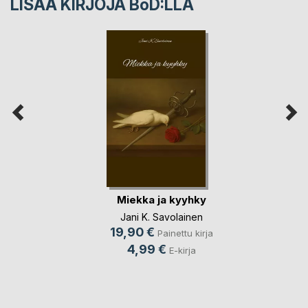
LISÄÄ KIRJOJA B
o
D:LLA
Miekka ja kyyhky
Jani K. Savolainen
19,90 €
Painettu kirja
4,99 €
E-kirja