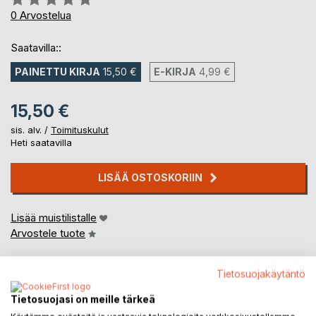
0%
0
Arvostelua
Saatavilla::
PAINETTU KIRJA
15,50 €
E-KIRJA
4,99 €
15,50 €
sis. alv. /
Toimituskulut
Heti saatavilla
LISÄÄ OSTOSKORIIN
Lisää muistilistalle
Arvostele tuote
Tietosuojakäytäntö
Tietosuojasi on meille tärkeä