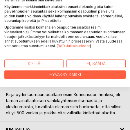
vieraillaan ja kuinka sitä käytetään.
Käytämme markkinointitarkoituksiin seurantateknologioita kuten
palvelinpuolen seurantaa sekä kolmansien osapuolien palveluita,
joiden kautta voidaan käyttää laiteriippuvaisia evästeitä, sormenjälkiä,
seurantapikseleitä ja IP-osoitteita.
Upotamme lisäksi kolmansien osapuolten sisältöä (esim.
KUVAUS
videoalustoja). Emme voi vaikuttaa kolmannen osapuolen suorittamaan
tietojen jatkokäsittelyyn tai mahdolliseen seurantaan. Asetuksillasi
annat suostumuksen edellä kuvattuihin prosesseihin. Vastaisuudessa
Kertomus 1950- ja 60-lukujen taitteeseen ajoittuvasta
voit peruuttaa suostumuksesi. (
BoD Julkaisutiedot
)
tapahtumista, joissa nuori mies tuomitaan taposta
vankeuteen sovittamaan tuomionsa silloisessa Konnunsuon
Keskusvankilassa.
KIELLÄ
EI, SÄÄDÄ
HYVÄKSY KAIKKI
Kertomuksen henkilöt ja tarina on täysin fiktiivinen, mutta
vankilakäytännöt ja tapahtumapaikat totuuden mukaisia.
Kirja pyrkii tuomaan osaltaan esiin Konnunsuon henkeä, eli
tämän ainutlaatuisen vankilayhteisön itsenäistä ja
yksituumaista, turvallista elämää siitä huolimatta, että silloin
oli yli 500 vankia ja paikka oli sivullisilta kiellettyä aluetta..
KIRJAILIJA