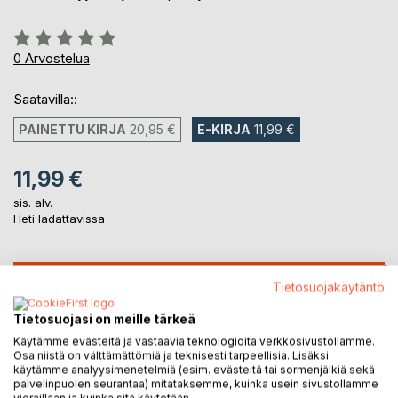
Arvostelu::
0%
0
Arvostelua
Saatavilla::
PAINETTU KIRJA
20,95 €
E-KIRJA
11,99 €
11,99 €
sis. alv.
Heti ladattavissa
LISÄÄ OSTOSKORIIN
Tietosuojakäytäntö
Tietosuojasi on meille tärkeä
Lisää muistilistalle
Käytämme evästeitä ja vastaavia teknologioita verkkosivustollamme.
Arvostele tuote
Osa niistä on välttämättömiä ja teknisesti tarpeellisia. Lisäksi
käytämme analyysimenetelmiä (esim. evästeitä tai sormenjälkiä sekä
palvelinpuolen seurantaa) mitataksemme, kuinka usein sivustollamme