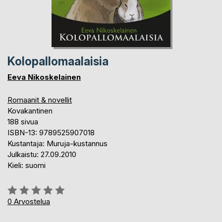
Kolopallomaalaisia
Eeva Nikoskelainen
Romaanit & novellit
Kovakantinen
188 sivua
ISBN-13: 9789525907018
Kustantaja: Muruja-kustannus
Julkaistu: 27.09.2010
Kieli: suomi
Arvostelu::
0%
0
Arvostelua