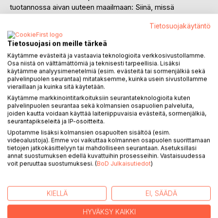
tuotannossa aivan uuteen maailmaan: Siinä, missä
aikaisempien teosten teemat liikkuvat lääkärin arjessa ja
Tietosuojakäytäntö
terveydenhuoltoalan ongelmien parissa, sijoittuu
Kolopallomaalaisia golfkentälle ja ympäristön metsään,
Tietosuojasi on meille tärkeä
jossa tarinaansa kertovat citykanit, supikoirat, ketut ja
Käytämme evästeitä ja vastaavia teknologioita verkkosivustollamme.
varikset, jotka toivottavasti haastavat tarinoillaan lukijansa
Osa niistä on välttämättömiä ja teknisesti tarpeellisia. Lisäksi
eettisiin pohdintoihin.
käytämme analyysimenetelmiä (esim. evästeitä tai sormenjälkiä sekä
palvelinpuolen seurantaa) mitataksemme, kuinka usein sivustollamme
vieraillaan ja kuinka sitä käytetään.
Vaikka kertomuksen päähenkilöt, nuo kaupunkien ja
Käytämme markkinointitarkoituksiin seurantateknologioita kuten
metsien vihatut tuholaiset, asuvatkin maakoloissa, oivaltaa
palvelinpuolen seurantaa sekä kolmansien osapuolien palveluita,
lukija varmasti tarinan edetessä raottavansa samalla ihan
joiden kautta voidaan käyttää laiteriippuvaisia evästeitä, sormenjälkiä,
tavallisen naapurustoon asettuneen
seurantapikseleitä ja IP-osoitteita.
maahanmuuttajaperheen kotiovea monikulttuurisessa
Upotamme lisäksi kolmansien osapuolten sisältöä (esim.
Suomessa.
videoalustoja). Emme voi vaikuttaa kolmannen osapuolen suorittamaan
tietojen jatkokäsittelyyn tai mahdolliseen seurantaan. Asetuksillasi
annat suostumuksen edellä kuvattuihin prosesseihin. Vastaisuudessa
Kirjailija lahjoittaa ensipainoksen tekijänpalkkionsa Turun
voit peruuttaa suostumuksesi. (
BoD Julkaisutiedot
)
eläinsuojeluyhdistykselle uuden eläinhoitolan taloudelliseen
tukemiseen.
KIELLÄ
EI, SÄÄDÄ
KIRJAILIJA
HYVÄKSY KAIKKI