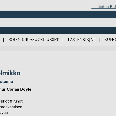
Lisätietoa Bo
BOD:N KIRJASUOSITUKSET
LASTENKIRJAT
RUNO
lmikko
stumia
hur Conan Doyle
sikot & runot
meäkantinen
sivua