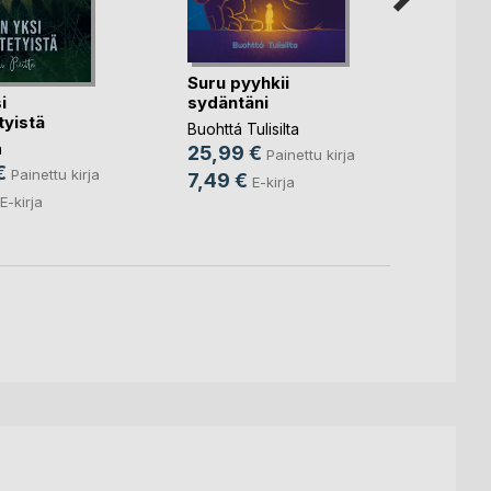
Suru pyyhkii
i
sydäntäni
yistä
Evang
Buohttá Tulisilta
a
Arthur
25,99 €
Painettu kirja
€
23,9
Painettu kirja
7,49 €
E-kirja
E-kirja