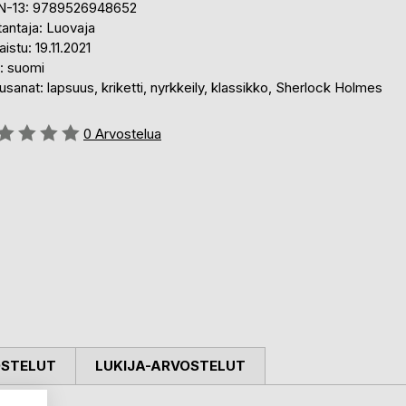
N-13: 9789526948652
antaja: Luovaja
aistu: 19.11.2021
i: suomi
sanat: lapsuus, kriketti, nyrkkeily, klassikko, Sherlock Holmes
stelu::
0
Arvostelua
OSTELUT
LUKIJA-ARVOSTELUT