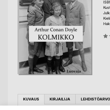
ISB
Kust
Julk
Kiel
Haku
Arvo
0%
KUVAUS
KIRJAILIJA
LEHDISTÖARV