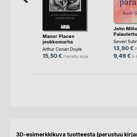
John Milto
Palautettu
hymyilen
Manor Placen
joukkomurha
Severi Suti
13,90 €
P
Arthur Conan Doyle
ettu kirja
9,49 €
15,50 €
E-
Painettu kirja
ja
3D-esimerkkikuva tuotteesta (perustuu kirjan