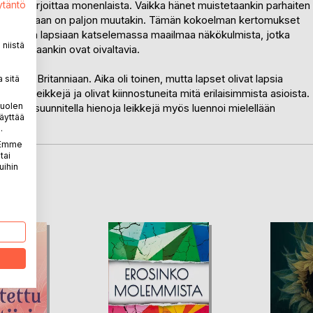
 aikana kirjoittaa monenlaista. Vaikka hänet muistetaankin parhaiten
ytäntö
uotannossaan on paljon muutakin. Tämän kokoelman kertomukset
oyle kuvaa lapsiaan katselemassa maailmaa näkökulmista, jotka
niistä
avuudessaankin ovat oivaltavia.
 Iso-Britanniaan. Aika oli toinen, mutta lapset olivat lapsia
 sitä
essaan leikkejä ja olivat kiinnostuneita mitä erilaisimmista asioista.
puolen
si osaa suunnitella hienoja leikkejä myös luennoi mielellään
äyttää
.
. Emme
tai
uihin
LA