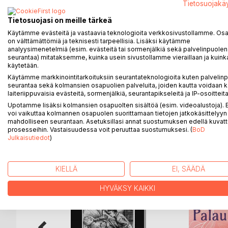
Sir Arthur Conan Doyle ehti pitkän kirjailijanuransa
Tietosuojakä
Sherlock Holmes -tarinoistaan, hänen laajassa t
Tietosuojasi on meille tärkeä
ilmestyivät alun perin vuosina 1918 - 23. Niissä D
Käytämme evästeitä ja vastaavia teknologioita verkkosivustollamme. Osa 
aikuiselle saattavat olla vieraita mutta jotka huvitt
on välttämättömiä ja teknisesti tarpeellisia. Lisäksi käytämme
analyysimenetelmiä (esim. evästeitä tai sormenjälkiä sekä palvelinpuolen
Kolmikko tarjoaa välähdyksiä sadan vuoden takaiseen
seurantaa) mitataksemme, kuinka usein sivustollamme vieraillaan ja kuinka
käytetään.
silloinkin. He tutkivat maailmaa, loivat mielikuvituks
Käytämme markkinointitarkoituksiin seurantateknologioita kuten palvelin
Välillä ääneen pääsee myös lasten Isukki, joka pait
seurantaa sekä kolmansien osapuolien palveluita, joiden kautta voidaan k
vaikkapa kriketistä tai nyrkkeilyn historiasta.
laiteriippuvaisia evästeitä, sormenjälkiä, seurantapikseleitä ja IP-osoitteita
Upotamme lisäksi kolmansien osapuolten sisältöä (esim. videoalustoja)
voi vaikuttaa kolmannen osapuolen suorittamaan tietojen jatkokäsittelyyn 
mahdolliseen seurantaan. Asetuksillasi annat suostumuksen edellä kuvatt
prosesseihin. Vastaisuudessa voit peruuttaa suostumuksesi. (
BoD
LISÄÄ KIRJOJA B
o
D:L
Julkaisutiedot
)
KIELLÄ
EI, SÄÄDÄ
HYVÄKSY KAIKKI