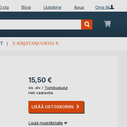
D:sta
Blogi
Uutiskirje
Apua
Oma tili
Ostosko
T
E-KIRJATARJOUKSIA %
15,50 €
sis. alv. /
Toimituskulut
Heti saatavilla
LISÄÄ OSTOSKORIIN
Lisää muistilistalle