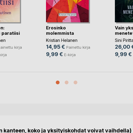
n:
Erosinko
Vain yks
 paratiisi
molemmista
menetet
nen
Kristian Helanen
Sini Piritt
14,95 €
26,00 
ainettu kirja
Painettu kirja
9,99 €
9,99 €
kirja
E-kirja
 kanteen, koko ja yksityiskohdat voivat vaihdella)