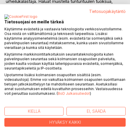
urheilukalastaja. Haluat muistella tunturituulen tuoksua,
kylmän tunturipuron juoksua ja niiden sekoittumista
Tietosuojakäytäntö
Jäämeren utuisiin aaltoihin. Lappiin haaveilevalle teoksesta
löytyy innoitusta kuvien ja sanojen muodossa. Kirjassa
Tietosuojasi on meille tärkeä
kerrotaan mm. veneretkestä Altevatnetin latvoille ja
Käytämme evästeitä ja vastaavia teknologioita verkkosivustollamme.
käydään sotalaiva Tirpitzin upotuspaikalla sekä muistellaan
Osa niistä on välttämättömiä ja teknisesti tarpeellisia. Lisäksi
lyhyesti sen historiaa. Muutamassa kertomuksessa
käytämme analyysimenetelmiä (esim. evästeitä tai sormenjälkiä sekä
palvelinpuolen seurantaa) mitataksemme, kuinka usein sivustollamme
kirjoittaja retkeilee edesmenneen eräopas Yrjö Metsälän
vieraillaan ja kuinka sitä käytetään.
seurassa.
Käytämme markkinointitarkoituksiin seurantateknologioita kuten
Kirjoittaja on menettänyt sydämensä Suomen Lapille, mutta
palvelinpuolen seurantaa sekä kolmansien osapuolien palveluita,
Kilpisjärven maisemista on lyhyt matka tutustua
joiden kautta voidaan käyttää laiteriippuvaisia evästeitä, sormenjälkiä,
naapurimaiden Ruotsin ja Norjan upeisiin maisemiin. Etenkin
seurantapikseleitä ja IP-osoitteita.
Norja tarjoaa huikeita maisemia, tuntureita, vuonoja ja
Upotamme lisäksi kolmansien osapuolten sisältöä (esim.
videoalustoja). Emme voi vaikuttaa kolmannen osapuolen suorittamaan
jokilaaksoja.
tietojen jatkokäsittelyyn tai mahdolliseen seurantaan. Asetuksillasi
Kirjoittajan Lapin innostus alkoi Pallastunturien tuntumista ja
annat suostumuksen edellä kuvattuihin prosesseihin. Vastaisuudessa
niistä on kaksi tarinaa kirjassa.
voit peruuttaa suostumuksesi. (
BoD Julkaisutiedot
)
Ohessa pieni lainaus kirjasta: ”Kävin vielä ulkona ja katselin
hetken hämärää yöllistä maisemaa. Leppeä tuuli kuljetti
repaleisia pilviä Porolaaksoon päin. Meekonjärven vesi
KIELLÄ
EI, SÄÄDÄ
väreili ja Vuomakasjoen suisto tuntui olevan kuin ilmassa.
HYVÄKSY KAIKKI
Kesäyö Lapissa, vaikka sateinenkin, lumosi. Tätä olin tullut
hakemaan”.