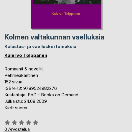
Kolmen valtakunnan vaelluksia
Kalastus- ja vaelluskertomuksia
Kalervo Tolppanen
Romaanit & novellit
Pehmeäkantinen
152 sivua
ISBN-13: 9789524982276
Kustantaja: BoD - Books on Demand
Julkaistu: 24.08.2009
Kieli: suomi
Arvostelu::
0%
0
Arvostelua