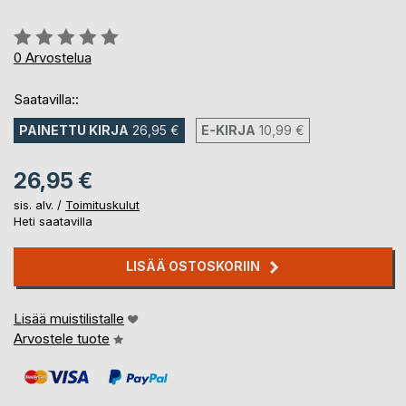
Arvostelu::
0%
0
Arvostelua
Saatavilla::
PAINETTU KIRJA
26,95 €
E-KIRJA
10,99 €
26,95 €
sis. alv. /
Toimituskulut
Heti saatavilla
LISÄÄ OSTOSKORIIN
Lisää muistilistalle
Arvostele tuote