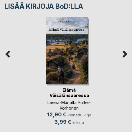
LISÄÄ KIRJOJA B
o
D:LLA
Elämä
Väisälänsaaressa
Leena-Marjatta Pulfer-
Korhonen
12,90 €
Painettu kirja
3,99 €
E-kirja