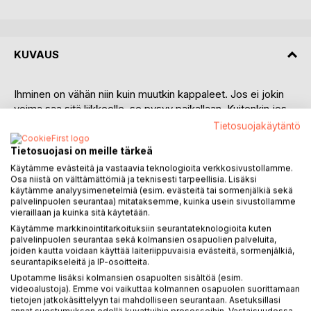
KUVAUS
Ihminen on vähän niin kuin muutkin kappaleet. Jos ei jokin
voima saa sitä liikkeelle, se pysyy paikallaan. Kuitenkin jos
takana on työntö, edessä veto ja välissä menneiden
Tietosuojakäytäntö
sukupolvien ja nykyajan naapureiden kulkema reitti Atlantin
Tietosuojasi on meille tärkeä
yli, monet lähtevät. Tauno Alkulakin lähti.
Käytämme evästeitä ja vastaavia teknologioita verkkosivustollamme.
Osa niistä on välttämättömiä ja teknisesti tarpeellisia. Lisäksi
Uudesta maasta löytyy monenlaista kanssavaeltajaa,
käytämme analyysimenetelmiä (esim. evästeitä tai sormenjälkiä sekä
hämmästyttävä määrä suomalaisia, jotka kokevat joskus
palvelinpuolen seurantaa) mitataksemme, kuinka usein sivustollamme
karuja kohtaloita, mutta monet saavuttavat myös
vieraillaan ja kuinka sitä käytetään.
tavoittelemansa paremman elämän.
Käytämme markkinointitarkoituksiin seurantateknologioita kuten
palvelinpuolen seurantaa sekä kolmansien osapuolien palveluita,
joiden kautta voidaan käyttää laiteriippuvaisia evästeitä, sormenjälkiä,
Tauno osaa paljon, oppii lisää ja tekee mitä osaa.
seurantapikseleitä ja IP-osoitteita.
Rakennuksia korjataan, saunoja tehdään, pörssikin tulee
Upotamme lisäksi kolmansien osapuolten sisältöä (esim.
tutuksi. Metsää kaatuu, puita viedään pois ja uusia
videoalustoja). Emme voi vaikuttaa kolmannen osapuolen suorittamaan
istutetaan kasvamaan. Työssä joutuu toteamaan, että
tietojen jatkokäsittelyyn tai mahdolliseen seurantaan. Asetuksillasi
annat suostumuksen edellä kuvattuihin prosesseihin. Vastaisuudessa