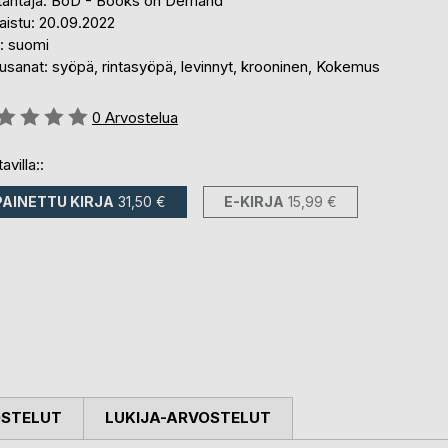
tantaja: BoD - Books on Demand
aistu: 20.09.2022
i: suomi
usanat: syöpä, rintasyöpä, levinnyt, krooninen, Kokemus
stelu::
0
Arvostelua
avilla::
PAINETTU KIRJA
31,50 €
E-KIRJA
15,99 €
OSTELUT
LUKIJA-ARVOSTELUT