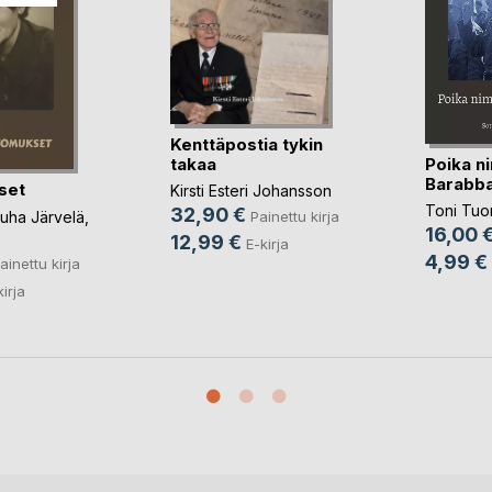
Kenttäpostia tykin
Poika n
takaa
Barabb
set
Kirsti Esteri Johansson
Toni Tu
32,90 €
uha Järvelä
,
Painettu kirja
16,00 
12,99 €
E-kirja
4,99 €
ainettu kirja
kirja