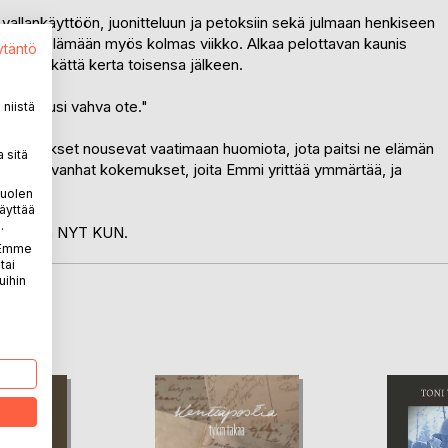
 vallankäyttöön, juonitteluun ja petoksiin sekä julmaan henkiseen
 Emmin elämään myös kolmas viikko. Alkaa pelottavan kaunis
ytäntö
 lyövät kättä kerta toisensa jälkeen.
atava uusi vahva ote."
niistä
emukset nousevat vaatimaan huomiota, jota paitsi ne elämän
 sitä
udet ja vanhat kokemukset, joita Emmi yrittää ymmärtää, ja
puolen
äyttää
.
a elämästä NYT KUN.
. Emme
tai
uihin
LA