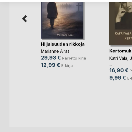
Hiljaisuuden rikkoja
Kertomuk
iteet,
Marianne Airas
jo
29,93 €
Katri Vala
,
J
Painettu kirja
...
12,99 €
E-kirja
16,90 €
P
ettu kirja
9,99 €
E-