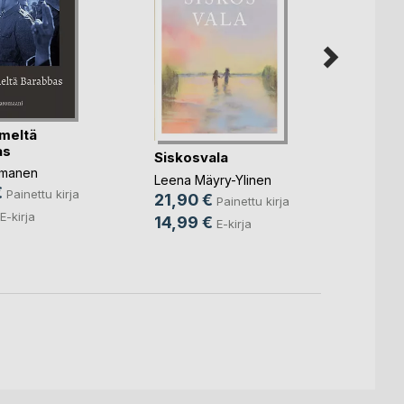
imeltä
as
Siskosvala
Junal
Zedon
omanen
Leena Mäyry-Ylinen
1976
€
Painettu kirja
21,90 €
Reino 
Painettu kirja
18,9
E-kirja
14,99 €
E-kirja
9,99