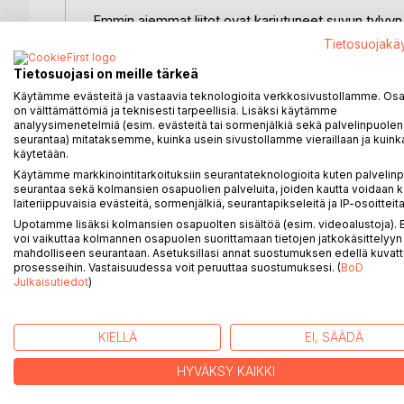
Emmin aiemmat liitot ovat kariutuneet suvun tylyyn
väkivaltaan. Kun kolmas kerta toden sanoo, astuu
Tietosuojakä
matka, jonka varrella rajaton onni ja kuolemanpelko
Tietosuojasi on meille tärkeä
"On saatava uudelleen toivon reunasta kiinni, on sa
Käytämme evästeitä ja vastaavia teknologioita verkkosivustollamme. Osa 
on välttämättömiä ja teknisesti tarpeellisia. Lisäksi käytämme
analyysimenetelmiä (esim. evästeitä tai sormenjälkiä sekä palvelinpuolen
Syöpäkokemusten keskellä myös menneisyyden kok
seurantaa) mitataksemme, kuinka usein sivustollamme vieraillaan ja kuinka
virrassa ovat jääneet. Lääkesumussa sekoittuvat u
käytetään.
huomaa, että elämä yllättää jälleen.
Käytämme markkinointitarkoituksiin seurantateknologioita kuten palvelin
seurantaa sekä kolmansien osapuolien palveluita, joiden kautta voidaan k
laiteriippuvaisia evästeitä, sormenjälkiä, seurantapikseleitä ja IP-osoitteita
Kolmas viikko ei ole selviytymistarina, vaan tarin
Upotamme lisäksi kolmansien osapuolten sisältöä (esim. videoalustoja)
voi vaikuttaa kolmannen osapuolen suorittamaan tietojen jatkokäsittelyyn 
mahdolliseen seurantaan. Asetuksillasi annat suostumuksen edellä kuvatt
prosesseihin. Vastaisuudessa voit peruuttaa suostumuksesi. (
BoD
Julkaisutiedot
)
LISÄÄ KIRJOJA B
o
D:L
KIELLÄ
EI, SÄÄDÄ
HYVÄKSY KAIKKI