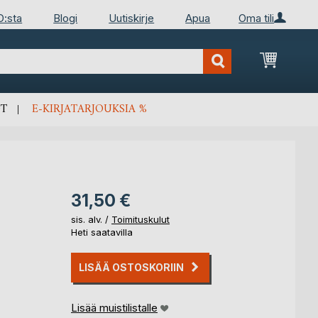
D:sta
Blogi
Uutiskirje
Apua
Oma tili
Ostosko
T
E-KIRJATARJOUKSIA %
31,50 €
sis. alv. /
Toimituskulut
Heti saatavilla
LISÄÄ OSTOSKORIIN
Lisää muistilistalle