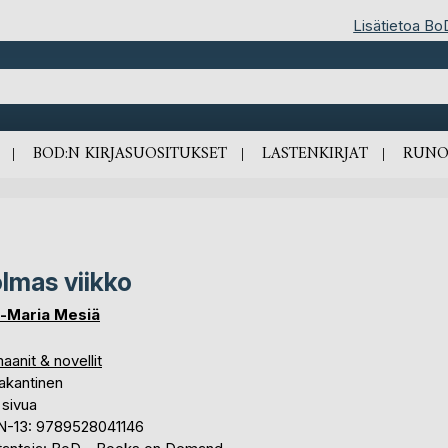
Lisätietoa Bo
BOD:N KIRJASUOSITUKSET
LASTENKIRJAT
RUNO
lmas viikko
a-Maria Mesiä
anit & novellit
akantinen
 sivua
N-13: 9789528041146