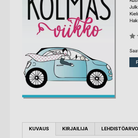
Kus
Julk
Kiel
Hak
Arvo
0%
Saat
KUVAUS
KIRJAILIJA
LEHDISTÖARV