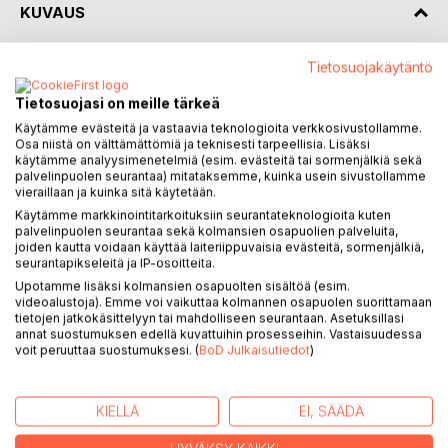
KUVAUS
Tietosuojakäytäntö
Romaani KOIRANELÄMÄÄ kertoo yksinäisestä miehestä,
jonka elämässä kaikki tuntui olevan kohdallaan. Ainakin
Tietosuojasi on meille tärkeä
päällisin puolin. Viimein eukko kuolee ja ihana maalaiselämä
Käytämme evästeitä ja vastaavia teknologioita verkkosivustollamme.
Lieksa-nimisessä pikkukaupungissa Pohjois-Karjalan
Osa niistä on välttämättömiä ja teknisesti tarpeellisia. Lisäksi
sydämessä päättyy kuin veitsellä leikaten. Syynä tähän on
käytämme analyysimenetelmiä (esim. evästeitä tai sormenjälkiä sekä
vaimon kuolema, pari onnettomuutta syysliukkailla
palvelinpuolen seurantaa) mitataksemme, kuinka usein sivustollamme
vieraillaan ja kuinka sitä käytetään.
rantasaunan portailla ja kierot lapset. Ja onko lisänä myös
Käytämme markkinointitarkoituksiin seurantateknologioita kuten
synnynnäiset ongelmat väärässä paikassa? Lapset haluavat
palvelinpuolen seurantaa sekä kolmansien osapuolien palveluita,
isänsä Espooseen asumaan. Siellä olisivat hänen lapsensa
joiden kautta voidaan käyttää laiteriippuvaisia evästeitä, sormenjälkiä,
pitämässä vanhasta isästä huolta. Vai tavoittelevatko nämä
seurantapikseleitä ja IP-osoitteita.
ainoastaan perintöä? Mitä perintöä?Onko perintöä lopulta
Upotamme lisäksi kolmansien osapuolten sisältöä (esim.
olemassakaan?
videoalustoja). Emme voi vaikuttaa kolmannen osapuolen suorittamaan
tietojen jatkokäsittelyyn tai mahdolliseen seurantaan. Asetuksillasi
Entä onko edes lapsia olemassa? Onki päähenkilöllä
annat suostumuksen edellä kuvattuihin prosesseihin. Vastaisuudessa
viirannut päässä jo lapsesta saakka? Vai viiraako
voit peruuttaa suostumuksesi. (
BoD Julkaisutiedot
)
kanssaeläjillä pahemmin?
Vaikka aihe on rankka, lopussa kiitos seisoo. Jopa neljälläkin
jalalla.
KIELLÄ
EI, SÄÄDÄ