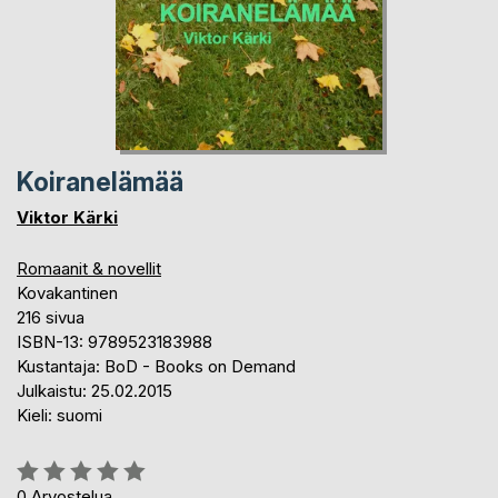
Koiranelämää
Viktor Kärki
Romaanit & novellit
Kovakantinen
216 sivua
ISBN-13: 9789523183988
Kustantaja: BoD - Books on Demand
Julkaistu: 25.02.2015
Kieli: suomi
Arvostelu::
0%
0
Arvostelua