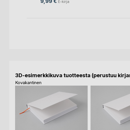
9,99 €
E-kirja
rja
3D-esimerkkikuva tuotteesta (perustuu kirjan
Kovakantinen