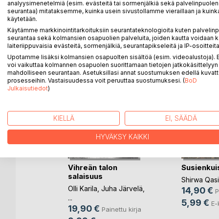
analyysimenetelmiä (esim. evästeitä tai sormenjälkiä sekä palvelinpuolen
seurantaa) mitataksemme, kuinka usein sivustollamme vieraillaan ja kuinka
käytetään.
LISÄÄ KIRJOJA B
o
D:L
Käytämme markkinointitarkoituksiin seurantateknologioita kuten palvelin
seurantaa sekä kolmansien osapuolien palveluita, joiden kautta voidaan k
laiteriippuvaisia evästeitä, sormenjälkiä, seurantapikseleitä ja IP-osoitteita
Upotamme lisäksi kolmansien osapuolten sisältöä (esim. videoalustoja)
voi vaikuttaa kolmannen osapuolen suorittamaan tietojen jatkokäsittelyyn 
mahdolliseen seurantaan. Asetuksillasi annat suostumuksen edellä kuvatt
prosesseihin. Vastaisuudessa voit peruuttaa suostumuksesi. (
BoD
Julkaisutiedot
)
KIELLÄ
EI, SÄÄDÄ
HYVÄKSY KAIKKI
Vihreän talon
Susienkui
salaisuus
na suuren
Shirwa Qas
Olli Karila
,
Juha Järvelä
,
14,90 €
P
...
n
5,99 €
E-
19,90 €
Painettu kirja
ettu kirja