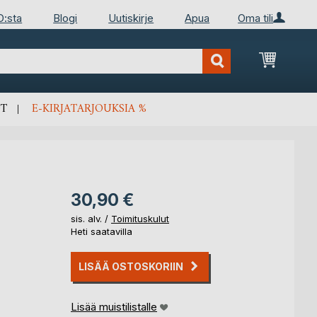
D:sta
Blogi
Uutiskirje
Apua
Oma tili
Ostosko
T
E-KIRJATARJOUKSIA %
30,90 €
sis. alv. /
Toimituskulut
Heti saatavilla
LISÄÄ OSTOSKORIIN
Lisää muistilistalle