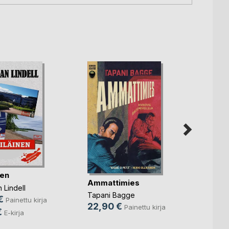
nen
Ammattimies
Idänp
 Lindell
Tapani Bagge
€
Lassi 
Painettu kirja
22,90 €
Painettu kirja
18,9
€
E-kirja
12,9