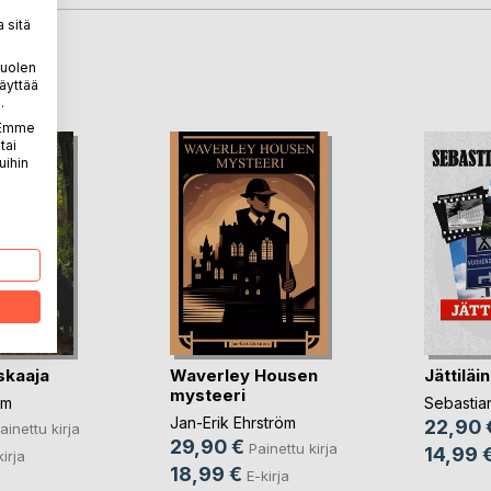
 sitä
LA
puolen
äyttää
.
. Emme
tai
uihin
skaaja
Waverley Housen
Jättiläi
mysteeri
im
Sebastian
Jan-Erik Ehrström
22,90 
ainettu kirja
29,90 €
Painettu kirja
14,99 
kirja
18,99 €
E-kirja