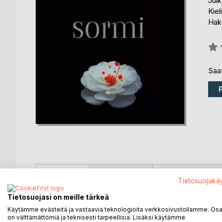
Julk
Kiel
Haku
Arvo
0%
Saat
KUVAUS
KIRJAILIJA
LEHDISTÖARV
Tietosuojakä
Tietosuojasi on meille tärkeä
Usvalammen ranta-asukkaat viettävät perinteistä syy
Käytämme evästeitä ja vastaavia teknologioita verkkosivustollamme. Osa 
väsähtäneen tunnelman ja mullistaa muutenkin pi
on välttämättömiä ja teknisesti tarpeellisia. Lisäksi käytämme