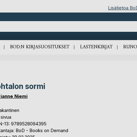
Lisätietoa Bo
BOD:N KIRJASUOSITUKSET
LASTENKIRJAT
RUNO
htalon sormi
ianne Niemi
akantinen
 sivua
N-13: 9789528094395
tantaja: BoD - Books on Demand