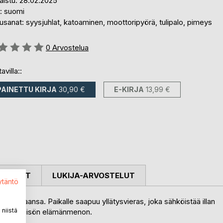
aistu: 28.02.2025
i: suomi
sanat: syysjuhlat, katoaminen, moottoripyörä, tulipalo, pimeys
stelu::
0
Arvostelua
avilla::
PAINETTU KIRJA
30,90 €
E-KIRJA
13,99 €
OSTELUT
LUKIJA-ARVOSTELUT
ytäntö
sjuhlaansa. Paikalle saapuu yllätysvieras, joka sähköistää illan
niistä
enen yhteisön elämänmenon.