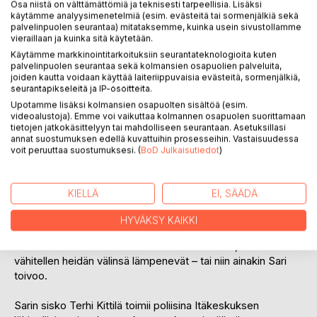
Osa niistä on välttämättömiä ja teknisesti tarpeellisia. Lisäksi
käytämme analyysimenetelmiä (esim. evästeitä tai sormenjälkiä sekä
palvelinpuolen seurantaa) mitataksemme, kuinka usein sivustollamme
vieraillaan ja kuinka sitä käytetään.
Käytämme markkinointitarkoituksiin seurantateknologioita kuten
KUVAUS
palvelinpuolen seurantaa sekä kolmansien osapuolien palveluita,
joiden kautta voidaan käyttää laiteriippuvaisia evästeitä, sormenjälkiä,
seurantapikseleitä ja IP-osoitteita.
Lähihoitaja Sari Kuusisto työskentelee Auroran kotiavussa
Upotamme lisäksi kolmansien osapuolten sisältöä (esim.
Itä-Helsingissä. Hänen asiakaskuntaansa kuuluu vanhuksia,
videoalustoja). Emme voi vaikuttaa kolmannen osapuolen suorittamaan
vammaisia, mielenterveys- ja päihdeongelmaisia
tietojen jatkokäsittelyyn tai mahdolliseen seurantaan. Asetuksillasi
annat suostumuksen edellä kuvattuihin prosesseihin. Vastaisuudessa
kaupunkilaisia. He ovat kaikki omanlaisiaan persoonia eikä
voit peruuttaa suostumuksesi. (
BoD Julkaisutiedot
)
heidän seurassaan yksikään päivä ole samanlainen.
Työpäivät sisältävät tragediaa ja komediaa.
KIELLÄ
EI, SÄÄDÄ
Sari asuu Töölöntorin laidalla kissansa kanssa. Hän on
sinkku, mutta hänen sydämensä on varattu naapurissa
HYVÄKSY KAIKKI
asuvalle Enskalle, joka matkustaa paljon työtehtävissä
ulkomailla. Mies ei tiedä Sarin tunteista mitään, mutta
vähitellen heidän välinsä lämpenevät – tai niin ainakin Sari
toivoo.
Sarin sisko Terhi Kittilä toimii poliisina Itäkeskuksen