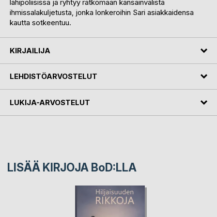
lähipoliisissa ja ryhtyy ratkomaan kansainvälistä
ihmissalakuljetusta, jonka lonkeroihin Sari asiakkaidensa
kautta sotkeentuu.
KIRJAILIJA
LEHDISTÖARVOSTELUT
LUKIJA-ARVOSTELUT
LISÄÄ KIRJOJA B
o
D:LLA