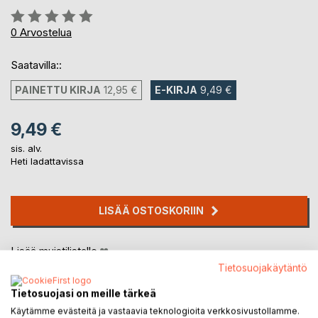
Arvostelu::
0%
0
Arvostelua
Saatavilla::
PAINETTU KIRJA
12,95 €
E-KIRJA
9,49 €
9,49 €
sis. alv.
Heti ladattavissa
LISÄÄ OSTOSKORIIN
Lisää muistilistalle
Arvostele tuote
Tietosuojakäytäntö
Tietosuojasi on meille tärkeä
Käytämme evästeitä ja vastaavia teknologioita verkkosivustollamme.