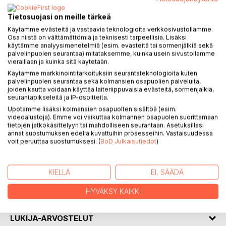
Tietosuojasi on meille tärkeä
Käytämme evästeitä ja vastaavia teknologioita verkkosivustollamme.
Osa niistä on välttämättömiä ja teknisesti tarpeellisia. Lisäksi
käytämme analyysimenetelmiä (esim. evästeitä tai sormenjälkiä sekä
palvelinpuolen seurantaa) mitataksemme, kuinka usein sivustollamme
vieraillaan ja kuinka sitä käytetään.
Käytämme markkinointitarkoituksiin seurantateknologioita kuten
KUVAUS
palvelinpuolen seurantaa sekä kolmansien osapuolien palveluita,
joiden kautta voidaan käyttää laiteriippuvaisia evästeitä, sormenjälkiä,
seurantapikseleitä ja IP-osoitteita.
Veera Kinnunen (s. 1981) on oululainen lähihoitaja.
Upotamme lisäksi kolmansien osapuolten sisältöä (esim.
Kohtaamisia on hänen esikoisrunokokoelmansa, jossa hän
videoalustoja). Emme voi vaikuttaa kolmannen osapuolen suorittamaan
kuvaa herkästi ja tarkkanäköisesti jaettuja hetkiä ihmisten
tietojen jatkokäsittelyyn tai mahdolliseen seurantaan. Asetuksillasi
annat suostumuksen edellä kuvattuihin prosesseihin. Vastaisuudessa
välillä niin ilon, surun ja luopumisen aikoina.
voit peruuttaa suostumuksesi. (
BoD Julkaisutiedot
)
KIRJAILIJA
KIELLÄ
EI, SÄÄDÄ
LEHDISTÖARVOSTELUT
HYVÄKSY KAIKKI
LUKIJA-ARVOSTELUT