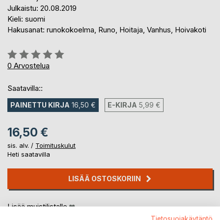
Julkaistu: 20.08.2019
Kieli: suomi
Hakusanat: runokokoelma, Runo, Hoitaja, Vanhus, Hoivakoti
Arvostelu::
0%
0
Arvostelua
Saatavilla::
PAINETTU KIRJA
16,50 €
E-KIRJA
5,99 €
16,50 €
sis. alv. /
Toimituskulut
Heti saatavilla
LISÄÄ OSTOSKORIIN
Lisää muistilistalle
Arvostele tuote
Tietosuojakäytäntö