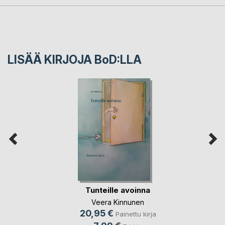
LISÄÄ KIRJOJA B
o
D:LLA
Tunteille avoinna
Veera Kinnunen
20,95 €
Painettu kirja