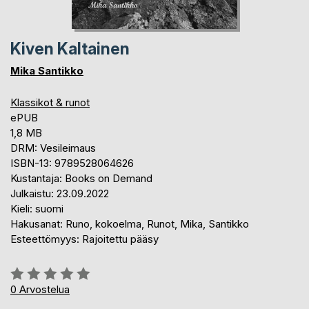
Kiven Kaltainen
Mika Santikko
Klassikot & runot
ePUB
1,8 MB
DRM: Vesileimaus
ISBN-13: 9789528064626
Kustantaja: Books on Demand
Julkaistu: 23.09.2022
Kieli: suomi
Hakusanat: Runo, kokoelma, Runot, Mika, Santikko
Esteettömyys: Rajoitettu pääsy
Arvostelu::
0%
0
Arvostelua