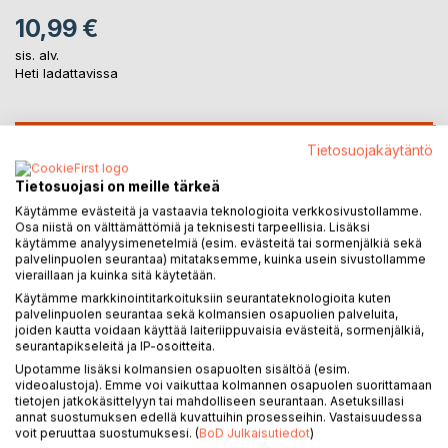
10,99 €
sis. alv.
Heti ladattavissa
LISÄÄ OSTOSKORIIN
Tietosuojakäytäntö
Tietosuojasi on meille tärkeä
Lisää muistilistalle
Käytämme evästeitä ja vastaavia teknologioita verkkosivustollamme.
Arvostele tuote
Osa niistä on välttämättömiä ja teknisesti tarpeellisia. Lisäksi
käytämme analyysimenetelmiä (esim. evästeitä tai sormenjälkiä sekä
palvelinpuolen seurantaa) mitataksemme, kuinka usein sivustollamme
vieraillaan ja kuinka sitä käytetään.
Käytämme markkinointitarkoituksiin seurantateknologioita kuten
palvelinpuolen seurantaa sekä kolmansien osapuolien palveluita,
joiden kautta voidaan käyttää laiteriippuvaisia evästeitä, sormenjälkiä,
seurantapikseleitä ja IP-osoitteita.
Upotamme lisäksi kolmansien osapuolten sisältöä (esim.
KUVAUS
videoalustoja). Emme voi vaikuttaa kolmannen osapuolen suorittamaan
tietojen jatkokäsittelyyn tai mahdolliseen seurantaan. Asetuksillasi
annat suostumuksen edellä kuvattuihin prosesseihin. Vastaisuudessa
Tämä kokoelma sisältää runoja yli 20 vuoden ajalta. Runo on
voit peruuttaa suostumuksesi. (
BoD Julkaisutiedot
)