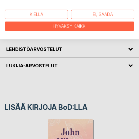
metsissä, joenvarsilla, kukkapenkereillä. Se on linnun siivillä
ja se on sateenropinassa. Se on poskelle kuivuneessa
kyyneleessä ja ohikiitävässä hetkessä.
KIELLÄ
EI, SÄÄDÄ
HYVÄKSY KAIKKI
KIRJAILIJA
LEHDISTÖARVOSTELUT
LUKIJA-ARVOSTELUT
LISÄÄ KIRJOJA B
o
D:LLA