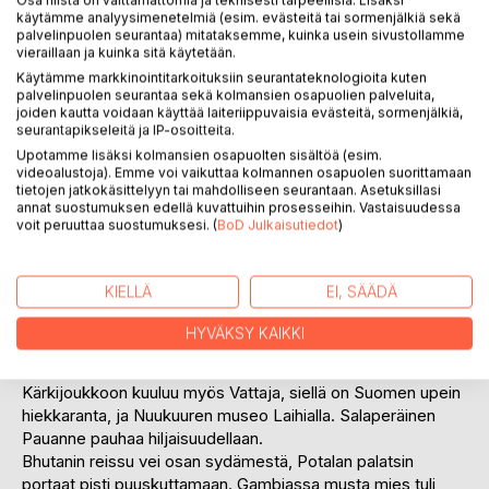
käytämme analyysimenetelmiä (esim. evästeitä tai sormenjälkiä sekä
palvelinpuolen seurantaa) mitataksemme, kuinka usein sivustollamme
vieraillaan ja kuinka sitä käytetään.
Käytämme markkinointitarkoituksiin seurantateknologioita kuten
palvelinpuolen seurantaa sekä kolmansien osapuolien palveluita,
joiden kautta voidaan käyttää laiteriippuvaisia evästeitä, sormenjälkiä,
KUVAUS
seurantapikseleitä ja IP-osoitteita.
Upotamme lisäksi kolmansien osapuolten sisältöä (esim.
videoalustoja). Emme voi vaikuttaa kolmannen osapuolen suorittamaan
Muistoja, matkoja, matkamuistoja. Mikähän on
tietojen jatkokäsittelyyn tai mahdolliseen seurantaan. Asetuksillasi
annat suostumuksen edellä kuvattuihin prosesseihin. Vastaisuudessa
sykähdyttävin. Koiraa Vietnamissa, kissaa Pekingissä,
voit peruuttaa suostumuksesi. (
BoD Julkaisutiedot
)
valaanlihaa Grönlannissa. Etelämantereella kierros ja
haaksirikko Eteläisellä jäämerellä, ja jäämeressä uinti. Vai
yllätysvierailu iranilaiseen kotiin, jolloin perheen äidillä oli
KIELLÄ
EI, SÄÄDÄ
kiire pukeutua kaiken peittävään kaapuun, vai vierailu
Mongolian ylätasangolla, jossa teevettä keitettiin
HYVÄKSY KAIKKI
hevosenlantaa polttamalla. Miksi Huippuvuorilla ei saa
liikkua ilman järeää asetta, ei edes iltapissalle.
Kärkijoukkoon kuuluu myös Vattaja, siellä on Suomen upein
hiekkaranta, ja Nuukuuren museo Laihialla. Salaperäinen
Pauanne pauhaa hiljaisuudellaan.
Bhutanin reissu vei osan sydämestä, Potalan palatsin
portaat pisti puuskuttamaan. Gambiassa musta mies tuli