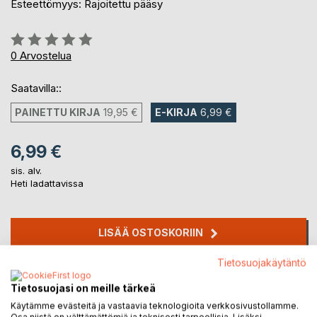
Esteettömyys: Rajoitettu pääsy
Arvostelu::
0%
0
Arvostelua
Saatavilla::
PAINETTU KIRJA
19,95 €
E-KIRJA
6,99 €
6,99 €
sis. alv.
Heti ladattavissa
LISÄÄ OSTOSKORIIN
Tietosuojakäytäntö
Lisää muistilistalle
Arvostele tuote
Tietosuojasi on meille tärkeä
Käytämme evästeitä ja vastaavia teknologioita verkkosivustollamme.
Osa niistä on välttämättömiä ja teknisesti tarpeellisia. Lisäksi