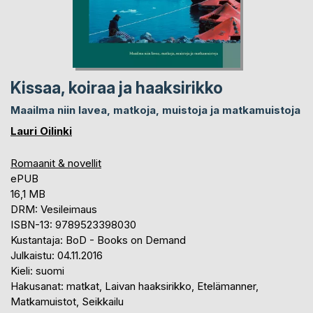
Kissaa, koiraa ja haaksirikko
Maailma niin lavea, matkoja, muistoja ja matkamuistoja
Lauri Oilinki
Romaanit & novellit
ePUB
16,1 MB
DRM: Vesileimaus
ISBN-13: 9789523398030
Kustantaja: BoD - Books on Demand
Julkaistu: 04.11.2016
Kieli: suomi
Hakusanat: matkat, Laivan haaksirikko, Etelämanner,
Matkamuistot, Seikkailu