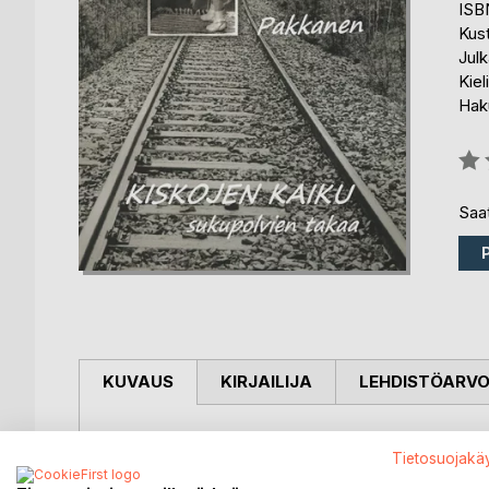
ISB
Kus
Julk
Kiel
Hak
Arvo
0%
Saat
KUVAUS
KIRJAILIJA
LEHDISTÖARV
Mitä tiedät isovanhemmistasi?
Tietosuojakä
Jokainen meistä on osa sukupolvien tarinaa, joka j
kiehtovuutta, mutta myös hämmennystä ja kuolem