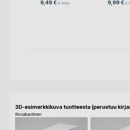
9,49 €
9,99 €
E-kirja
E-
, taivas
o Flasar
nettu kirja
3D-esimerkkikuva tuotteesta (perustuu kirjan
Kovakantinen