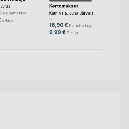
Kertomukset
 Airas
Kirsti 
€
32,9
Katri Vala
,
Juha Järvelä
,
Painettu kirja
...
€
12,9
E-kirja
16,90 €
Painettu kirja
9,99 €
E-kirja