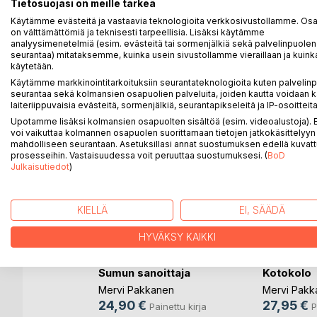
Tietosuojasi on meille tärkeä
Käytämme evästeitä ja vastaavia teknologioita verkkosivustollamme. Osa 
Tämä teos kertoo tytöstä, Sinikasta, jolla on kaksi 
on välttämättömiä ja teknisesti tarpeellisia. Lisäksi käytämme
aikaansa ja näiden molempien taustaan liittyy omalla
analyysimenetelmiä (esim. evästeitä tai sormenjälkiä sekä palvelinpuolen
seurantaa) mitataksemme, kuinka usein sivustollamme vieraillaan ja kuinka
herkkyytensä avulla Sinikka alkaa muodostaa omaa 
käytetään.
Käytämme markkinointitarkoituksiin seurantateknologioita kuten palvelin
seurantaa sekä kolmansien osapuolien palveluita, joiden kautta voidaan k
laiteriippuvaisia evästeitä, sormenjälkiä, seurantapikseleitä ja IP-osoitteita
LISÄÄ KIRJOJA B
o
D:L
Upotamme lisäksi kolmansien osapuolten sisältöä (esim. videoalustoja)
voi vaikuttaa kolmannen osapuolen suorittamaan tietojen jatkokäsittelyyn 
mahdolliseen seurantaan. Asetuksillasi annat suostumuksen edellä kuvatt
prosesseihin. Vastaisuudessa voit peruuttaa suostumuksesi. (
BoD
Julkaisutiedot
)
KIELLÄ
EI, SÄÄDÄ
HYVÄKSY KAIKKI
Sumun sanoittaja
Kotokolo
Mervi Pakkanen
Mervi Pakk
24,90 €
27,95 €
Painettu kirja
P