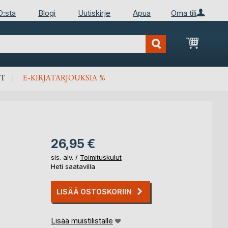
D:sta
Blogi
Uutiskirje
Apua
Oma tili
Ostosko
T
E-KIRJATARJOUKSIA %
26,95 €
sis. alv. /
Toimituskulut
Heti saatavilla
LISÄÄ OSTOSKORIIN
Lisää muistilistalle