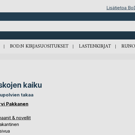
Lisätietoa Bo
BOD:N KIRJASUOSITUKSET
LASTENKIRJAT
RUNO
skojen kaiku
upolvien takaa
vi Pakkanen
anit & novellit
akantinen
sivua