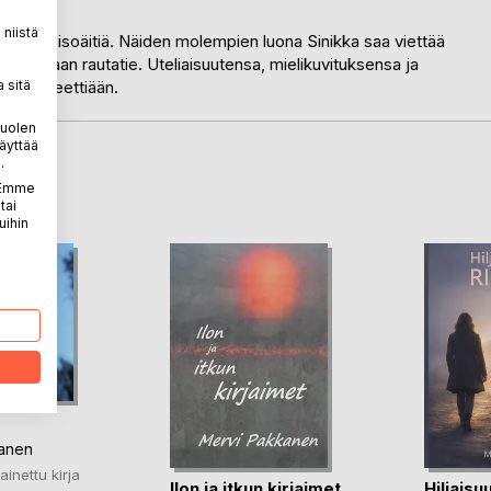
niistä
erilaista isoäitiä. Näiden molempien luona Sinikka saa viettää
 tavallaan rautatie. Uteliaisuutensa, mielikuvituksensa ja
 sitä
identiteettiään.
puolen
äyttää
.
LA
. Emme
tai
uihin
anen
ainettu kirja
Ilon ja itkun kirjaimet
Hiljaisu