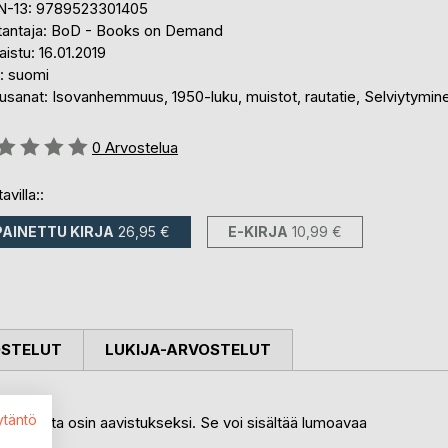
N-13: 9789523301405
tantaja: BoD - Books on Demand
aistu: 16.01.2019
i: suomi
usanat: Isovanhemmuus, 1950-luku, muistot, rautatie, Selviytymin
stelu::
0
Arvostelua
avilla::
PAINETTU KIRJA
26,95 €
E-KIRJA
10,99 €
OSTELUT
LUKIJA-ARVOSTELUT
ytäntö
ää monilta osin aavistukseksi. Se voi sisältää lumoavaa
aa.