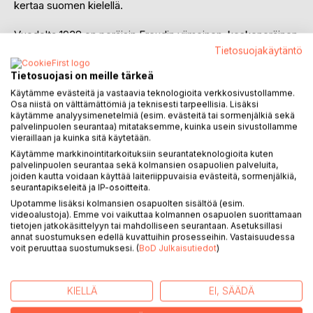
kertaa suomen kielellä.
Vuodelta 1938 on peräisin Freudin viimeinen, keskeneräinen
yleisesitys Psykoanalyysin suuntaviivoja. Uransa lopullakin
Tietosuojakäytäntö
Freud ennakoi psykoanalyysin uusia mahdollisuuksia.
Tietosuojasi on meille tärkeä
Valikoima sisältää kaksikymmentäviisi kirjoitusta:
Käytämme evästeitä ja vastaavia teknologioita verkkosivustollamme.
Osa niistä on välttämättömiä ja teknisesti tarpeellisia. Lisäksi
1. Psyykkinen (sielullinen) hoitokäsittely
käytämme analyysimenetelmiä (esim. evästeitä tai sormenjälkiä sekä
2. Freudin psykoanalyyttinen menetelmä
palvelinpuolen seurantaa) mitataksemme, kuinka usein sivustollamme
3. Psykoterapiasta
vieraillaan ja kuinka sitä käytetään.
4. Luonne ja anaalierotiikka
Käytämme markkinointitarkoituksiin seurantateknologioita kuten
palvelinpuolen seurantaa sekä kolmansien osapuolien palveluita,
5. Psykoanalyyttisen terapian tulevaisuudennäkymät
joiden kautta voidaan käyttää laiteriippuvaisia evästeitä, sormenjälkiä,
6. "Villistä" psykoanalyysista
seurantapikseleitä ja IP-osoitteita.
7. Unitulkintojen käyttö psykoanalyysissa
Upotamme lisäksi kolmansien osapuolten sisältöä (esim.
8. Tunteensiirron dynamiikasta
videoalustoja). Emme voi vaikuttaa kolmannen osapuolen suorittamaan
9. Neuvoja lääkärille joka harjoittaa psykoanalyysia
tietojen jatkokäsittelyyn tai mahdolliseen seurantaan. Asetuksillasi
annat suostumuksen edellä kuvattuihin prosesseihin. Vastaisuudessa
10. Muutamia huomautuksia tiedostumattoman käsitteestä
voit peruuttaa suostumuksesi. (
BoD Julkaisutiedot
)
psykoanalyysissa
11. Hoidon aloittaminen
12. Psykoanalyysin kiinnostavuus
KIELLÄ
EI, SÄÄDÄ
13. Muistiharha ("déjà raconté") psykoanalyyttisessa