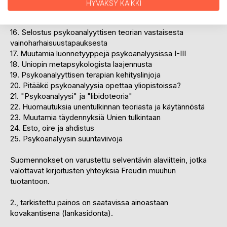
työskentelyssä
HYVÄKSY KAIKKI
14. Muistaa, toistaa ja työstää
15. Huomautuksia tunteensiirtorakkaudesta
16. Selostus psykoanalyyttisen teorian vastaisesta
vainoharhaisuustapauksesta
17. Muutamia luonnetyyppejä psykoanalyysissa I-III
18. Uniopin metapsykologista laajennusta
19. Psykoanalyyttisen terapian kehityslinjoja
20. Pitääkö psykoanalyysia opettaa yliopistoissa?
21. "Psykoanalyysi" ja "libidoteoria"
22. Huomautuksia unentulkinnan teoriasta ja käytännöstä
23. Muutamia täydennyksiä Unien tulkintaan
24. Esto, oire ja ahdistus
25. Psykoanalyysin suuntaviivoja
Suomennokset on varustettu selventävin alaviittein, jotka
valottavat kirjoitusten yhteyksiä Freudin muuhun
tuotantoon.
2., tarkistettu painos on saatavissa ainoastaan
kovakantisena (lankasidonta).