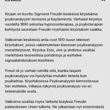
Kirjaan on koottu Sigmund Freudin keskeisiä kirjoituksia
psykoanalyysin teoriasta ja käytännöstä. Varhaisin kirjoitus
vuodelta 1890 selostaa hypnoositerapiaa, ja psykoterapian
kehitystä seurataan Freudin myöhäisiin kirjoituksiin saakka.
Valikoiman keskeistä antia ovat 1910-luvun tekniset
kirjoitukset, joissa vakiinnutetaan klassisen psykoanalyysin
menettelytavat. Kirjoitus Esto, oire ja ahdistus sisältää
merkittäviä teoreettisia pohdintoja ja esittelee
signaaliahdistuksen käsitteen.
Freud oli jo varhain selvillä siitä, kuinka laajasti
psykoanalyysi voi hyödyttää muitakin tieteitä kuin
psykiatriaa. Kirjoituksessa Psykoanalyysin kiinnostavuus
hän esittelee, millaisia näkymiä psykoanalyysi voi eri
tieteenaloille avata.
Valikoima sisältää myös tärkeitä lisäyksiä Freudin
pääteokseen Unien tulkinta. Ne julkaistaan nyt ensimmäistä