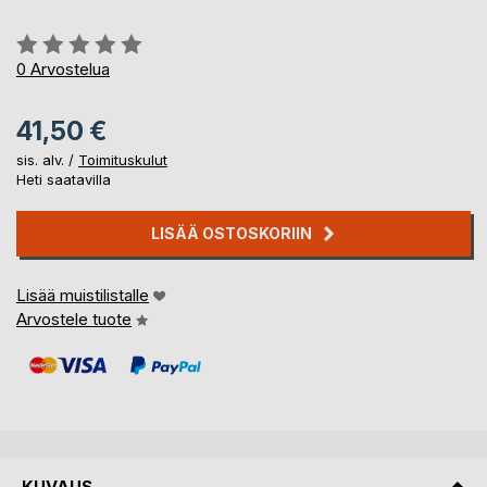
Arvostelu::
0%
0
Arvostelua
41,50 €
sis. alv. /
Toimituskulut
Heti saatavilla
LISÄÄ OSTOSKORIIN
Lisää muistilistalle
Arvostele tuote
KUVAUS