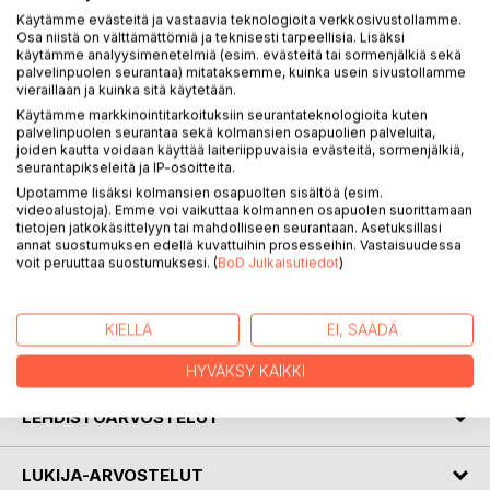
joka päivälle yhden kaunokirjallisuuden fiktiivisen henkilön.
Käytämme evästeitä ja vastaavia teknologioita verkkosivustollamme.
Osa niistä on välttämättömiä ja teknisesti tarpeellisia. Lisäksi
Kokonaisuudesta muodostuu tietopaketti, joka tutustuttaa
käytämme analyysimenetelmiä (esim. evästeitä tai sormenjälkiä sekä
lukijan 366 kuvitteelliseen henkilöön ja lähes samaan
palvelinpuolen seurantaa) mitataksemme, kuinka usein sivustollamme
määrään kirjoja ja kirjailijoita. Esiteltävät henkilöt ovat
vieraillaan ja kuinka sitä käytetään.
peräisin monenlaisista kirjoista lastenkirjallisuudesta
Käytämme markkinointitarkoituksiin seurantateknologioita kuten
palvelinpuolen seurantaa sekä kolmansien osapuolien palveluita,
aikuisten kirjoihin, klassikoista ja nobelisteista
joiden kautta voidaan käyttää laiteriippuvaisia evästeitä, sormenjälkiä,
viihderomaaneihin. Kirjassa esitellään niin tunnettuja ja
seurantapikseleitä ja IP-osoitteita.
tuntemattomia kirjailijoita kuin unohdettuja kirjailijoita ja
Upotamme lisäksi kolmansien osapuolten sisältöä (esim.
tulevaisuuden lupauksiakin. Mukana on runsaasti
videoalustoja). Emme voi vaikuttaa kolmannen osapuolen suorittamaan
kotimaisten kirjoittajien teoksia, mutta myös muualta
tietojen jatkokäsittelyyn tai mahdolliseen seurantaan. Asetuksillasi
annat suostumuksen edellä kuvattuihin prosesseihin. Vastaisuudessa
Euroopasta, Aasiasta, Pohjois- ja Etelä-Amerikasta,
voit peruuttaa suostumuksesi. (
BoD Julkaisutiedot
)
Afrikasta ja Australiasta. Vaikka kirja on kalenterimuotoinen,
se ei ole sidottu tiettyyn vuoteen, vaan se on ajaton.
KIELLÄ
EI, SÄÄDÄ
KIRJAILIJA
HYVÄKSY KAIKKI
LEHDISTÖARVOSTELUT
LUKIJA-ARVOSTELUT