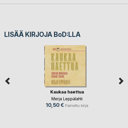
LISÄÄ KIRJOJA B
o
D:LLA
Kaukaa haettua
Merja Leppälahti
10,50 €
Painettu kirja