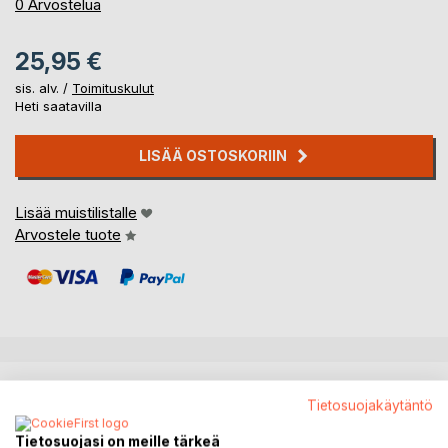
0%
0
Arvostelua
25,95 €
sis. alv. /
Toimituskulut
Heti saatavilla
LISÄÄ OSTOSKORIIN
Lisää muistilistalle
Arvostele tuote
KUVAUS
Tietosuojakäytäntö
Tietosuojasi on meille tärkeä
Merja Leppälahden Kirjallinen nimipäiväkalenteri esittelee