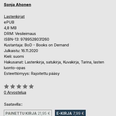
Sonja Ahonen
Lastenkirjat
ePUB
4,8 MB
DRM: Vesileimaus
ISBN-13: 9789528031260
Kustantaja: BoD - Books on Demand
Julkaistu: 16.11.2020
Kieli: suomi
Hakusanat: Lastenkirja, satukirja, Kuvakirja, Tarina, lasten
luonto-opas
Esteettömyys: Rajoitettu pääsy
Arvostelu::
0%
0
Arvostelua
Saatavilla::
PAINETTU KIRJA
21,95 €
E-KIRJA
7,99 €