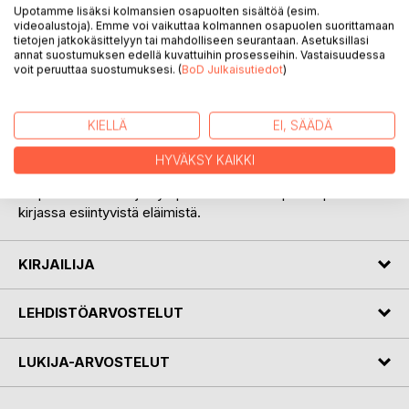
Kilpailu napaan on kertomus Petriina-tytöstä, joka lähtee
Upotamme lisäksi kolmansien osapuolten sisältöä (esim.
mielikuvituksensa keinoin seikkailulle kohti Pohjoisnapaa.
videoalustoja). Emme voi vaikuttaa kolmannen osapuolen suorittamaan
Matkallaan hän tapaa pohjoisessa asuvia eläimiä ja kohtaa
tietojen jatkokäsittelyyn tai mahdolliseen seurantaan. Asetuksillasi
annat suostumuksen edellä kuvattuihin prosesseihin. Vastaisuudessa
mielenkiintoisen luonnonilmiön. Mutta mitä sieltä navasta
voit peruuttaa suostumuksesi. (
BoD Julkaisutiedot
)
mahtaa löytyä? Ja mitä seikkailun jälkeen tapahtuu, kun on
aika lopettaa leikit?
KIELLÄ
EI, SÄÄDÄ
Kilpailu napaan sopii kaikille pienille seikkailijoille 2-
vuotiaasta ylöspäin.
HYVÄKSY KAIKKI
Kiepsauttamalla kirjan ympäri käsissäsi on pieni opas
kirjassa esiintyvistä eläimistä.
KIRJAILIJA
LEHDISTÖARVOSTELUT
LUKIJA-ARVOSTELUT