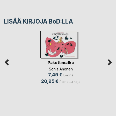
LISÄÄ KIRJOJA B
o
D:LLA
Pakettimatka
Sonja Ahonen
7,49 €
E-kirja
20,95 €
Painettu kirja