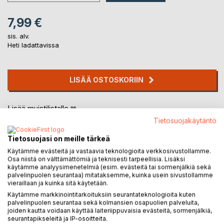
7,99 €
sis. alv.
Heti ladattavissa
LISÄÄ OSTOSKORIIN
Lisää muistilistalle
Arvostele tuote
Tietosuojakäytäntö
Tietosuojasi on meille tärkeä
Käytämme evästeitä ja vastaavia teknologioita verkkosivustollamme.
Osa niistä on välttämättömiä ja teknisesti tarpeellisia. Lisäksi
käytämme analyysimenetelmiä (esim. evästeitä tai sormenjälkiä sekä
palvelinpuolen seurantaa) mitataksemme, kuinka usein sivustollamme
vieraillaan ja kuinka sitä käytetään.
Käytämme markkinointitarkoituksiin seurantateknologioita kuten
KUVAUS
palvelinpuolen seurantaa sekä kolmansien osapuolien palveluita,
joiden kautta voidaan käyttää laiteriippuvaisia evästeitä, sormenjälkiä,
seurantapikseleitä ja IP-osoitteita.