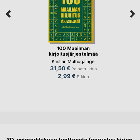
100 Maailman
kirjoitusjärjestelmää
Kristian Muthugalage
31,50 €
Painettu kirja
2,99 €
E-kirja
3D-esimerkkikuva tuotteesta (perustuu kirjan