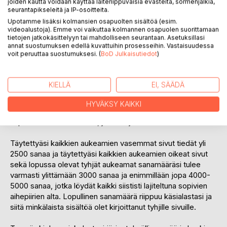
joiden kautta voidaan käyttää laiteriippuvaisia evästeitä, sormenjälkiä,
vihossa joten kielenopiskelijan ei tarvitse miettiä miten
seurantapikseleitä ja IP-osoitteita.
lajitella loogisesti vihkonsa sisällön. Tyhjät muistiinpanovihot
Upotamme lisäksi kolmansien osapuolten sisältöä (esim.
muuttuvat melko nopeasti sotkuisiksi ja kaoottisiksi
videoalustoja). Emme voi vaikuttaa kolmannen osapuolen suorittamaan
sisältäen samalla sivulla sanastoa, joilla ei ole mitään
tietojen jatkokäsittelyyn tai mahdolliseen seurantaan. Asetuksillasi
annat suostumuksen edellä kuvattuihin prosesseihin. Vastaisuudessa
tekemistä toistensa kanssa.
voit peruuttaa suostumuksesi. (
BoD Julkaisutiedot
)
2. Yli 2500 yleisintä sanaa. Aihepiireistä on jo valmiiksi
etsitty yleisimmät verbit, adjektiivit, adverbit, substantiivit ja
KIELLÄ
EI, SÄÄDÄ
lauseet.
HYVÄKSY KAIKKI
3. 85 tyhjää sivua. Aukeaman tyhjä oikea sivu antaa
vapauden lisätä sanastoa, joka on juuri itselleen tärkeätä.
Täytettyäsi kaikkien aukeamien vasemmat sivut tiedät yli
2500 sanaa ja täytettyäsi kaikkien aukeamien oikeat sivut
sekä lopussa olevat tyhjät aukeamat sanamääräsi tulee
varmasti ylittämään 3000 sanaa ja enimmillään jopa 4000-
5000 sanaa, jotka löydät kaikki siististi lajiteltuna sopivien
aihepiirien alta. Lopullinen sanamäärä riippuu käsialastasi ja
siitä minkälaista sisältöä olet kirjoittanut tyhjille sivuille.