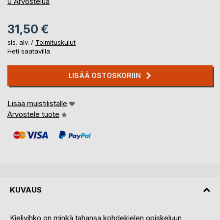
0%
0
Arvostelua
31,50 €
sis. alv. /
Toimituskulut
Heti saatavilla
LISÄÄ OSTOSKORIIN
Lisää muistilistalle
Arvostele tuote
KUVAUS
Kielivihko on minkä tahansa kohdekielen opiskeluun