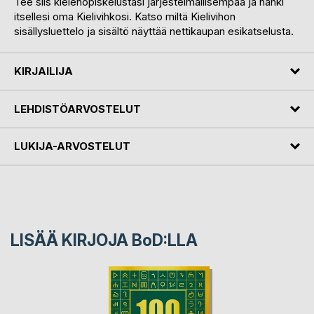
Tee siis kielenopiskelustasi järjestelmällisempää ja hanki
itsellesi oma Kielivihkosi. Katso miltä Kielivihon
sisällysluettelo ja sisältö näyttää nettikaupan esikatselusta.
KIRJAILIJA
LEHDISTÖARVOSTELUT
LUKIJA-ARVOSTELUT
LISÄÄ KIRJOJA B
o
D:LLA