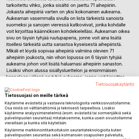
tarkoitettu vihko, jonka sisältö on jaettu 71 aihepiiriin.
Jokaista aihepiiriä varten on yksi kokonainen aukeama.
Aukeaman vasemmalla sivulla on lista tärkeistä sanoista
suomeksi ja sanojen vieressä katkoviivat, jonka kohdalle
voit kirjoittaa käännöksen kohdekielelläsi. Aukeaman oikea
sivu on täysin tyhjää ruutupaperia, jonne voit aina lisätä
itsellesi tärkeätä uutta sanastoa kyseisestä aihepiiristä.
Mikäli et löydä sopivaa aihepiiriä valmiina olevien 71
aihepiirin joukosta, niin vihon lopussa on 6 täysin tyhjää
aukeama johon voit lisätä haluamasi aihepiirin sanaston.
Lisäksi vihon alussa sisällysluettelon ja ensimmäisen
kappaleen välissä on tyhjä aukeama, jonne voit kirjoittaa
vaikka kohdekielesi aakkoset, mikäli kohdekielessäsi on
Tietosuojakäytäntö
käytössä eri kirjoitusjärjestelmä.
Tietosuojasi on meille tärkeä
Kielivihko on sopiva tuote henkilölle, joka haluaa opiskella
Käytämme evästeitä ja vastaavia teknologioita verkkosivustollamme.
Osa niistä on välttämättömiä ja teknisesti tarpeellisia. Lisäksi
kohdekieltään kirjoittamalla muistiinpanoja paperille.
käytämme analyysimenetelmiä (esim. evästeitä tai sormenjälkiä sekä
Kieliviholla on monta etua tyhjään muistiinpanovihkoon
palvelinpuolen seurantaa) mitataksemme, kuinka usein sivustollamme
verrattuna.
vieraillaan ja kuinka sitä käytetään.
Käytämme markkinointitarkoituksiin seurantateknologioita kuten
1. 71 aihepiiriä. Kaikki tärkeimmät aihepiirit on jo valmiiksi
palvelinpuolen seurantaa sekä kolmansien osapuolien palveluita,