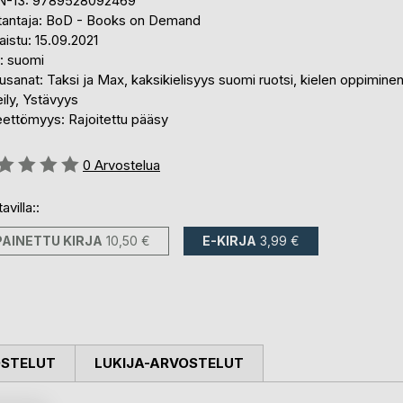
N-13: 9789528092469
tantaja: BoD - Books on Demand
aistu: 15.09.2021
i: suomi
sanat: Taksi ja Max, kaksikielisyys suomi ruotsi, kielen oppiminen
eily, Ystävyys
eettömyys: Rajoitettu pääsy
stelu::
0
Arvostelua
avilla::
PAINETTU KIRJA
10,50 €
E-KIRJA
3,99 €
OSTELUT
LUKIJA-ARVOSTELUT