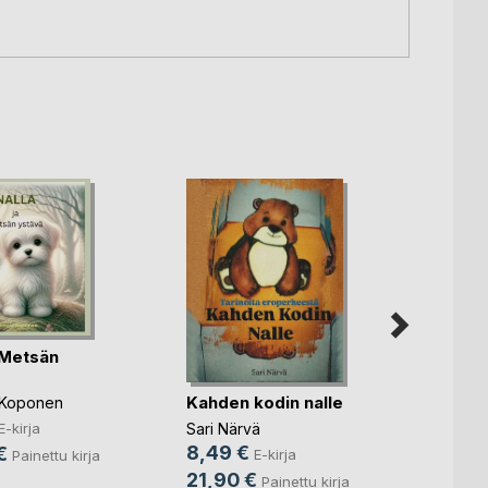
 Metsän
Kahden kodin nalle
 Koponen
Kado
E-kirja
Sari Närvä
arvoi
8,49 €
€
E-kirja
Painettu kirja
Hanna
21,90 €
Painettu kirja