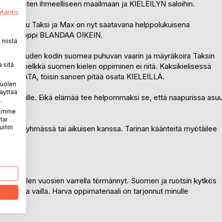
n merkitysten ihmeelliseen maailmaan ja KIELEILYN saloihin.
ytäntö
ista tuttu Taksi ja Max on nyt saatavana helppolukuisena
leilykielioppi BLANDAA OIKEIN.
niistä
saanut uuden kodin suomea puhuvan vaarin ja mäyräkoira Taksin
 sitä
 Mutta pelkkä suomen kielen oppiminen ei riitä. Kaksikielisessä
i BLANDATA, toisin sanoen pitää osata KIELEILLÄ.
puolen
äyttää
xin voimille. Eikä elämää tee helpommaksi se, että naapurissa asu
.
kinen.
. Emme
tai
uihin
kustella ryhmässä tai aikuisen kanssa. Tarinan käänteitä myötäilee
, johon olen vuosien varrella törmännyt. Suomen ja ruotsin kytkös
 vertaansa vailla. Harva oppimateriaali on tarjonnut minulle