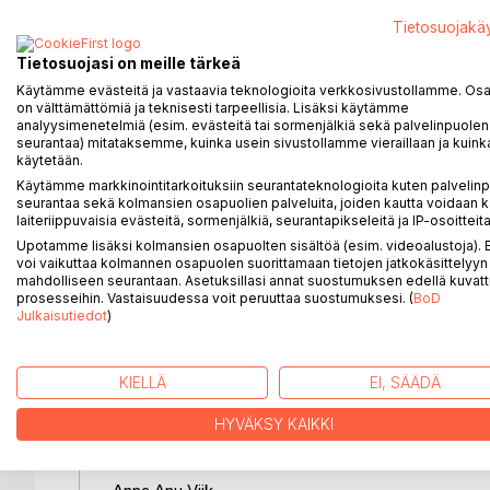
Kielipää Taksi ja sen kaveri Max vie lukijan kielte
Tietosuojakä
Ruotsissa julkaistusta suomen kielen oppimateriaal
Tietosuojasi on meille tärkeä
lastenkirjana. Mukana on myös Kielipää Taksin kie
Käytämme evästeitä ja vastaavia teknologioita verkkosivustollamme. Osa 
on välttämättömiä ja teknisesti tarpeellisia. Lisäksi käytämme
Ruotsinkielisessä kodissa kasvanut Max-koira on 
analyysimenetelmiä (esim. evästeitä tai sormenjälkiä sekä palvelinpuolen
seurantaa) mitataksemme, kuinka usein sivustollamme vieraillaan ja kuinka
luota. Max joutuu siksi opettelemaan uuden kielen.
käytetään.
ympäristössä kieliä pitää osata myös sekoittaa el
Käytämme markkinointitarkoituksiin seurantateknologioita kuten palvelin
seurantaa sekä kolmansien osapuolien palveluita, joiden kautta voidaan k
Uuden kielen ja kieleilyn oppiminen käy joskus Ma
laiteriippuvaisia evästeitä, sormenjälkiä, seurantapikseleitä ja IP-osoitteita
koiria vihaava, eläkkeelle jäänyt kielipoliisi Arja Les
Upotamme lisäksi kolmansien osapuolten sisältöä (esim. videoalustoja)
voi vaikuttaa kolmannen osapuolen suorittamaan tietojen jatkokäsittelyyn 
mahdolliseen seurantaan. Asetuksillasi annat suostumuksen edellä kuvatt
Kirjan lopussa on kysymyksiä, joista lukija voi kes
prosesseihin. Vastaisuudessa voit peruuttaa suostumuksesi. (
BoD
Otso Sampakosken kuvitus.
Julkaisutiedot
)
Taksi ja Max -oppimateriaalista sanottua:
KIELLÄ
EI, SÄÄDÄ
-Taksi ja Max on yksi parhaista oppimateriaaleista
ja kielten välillä toimivat sanaleikit ja huumori ovat
HYVÄKSY KAIKKI
opettajana yhtä hyvät naurut.