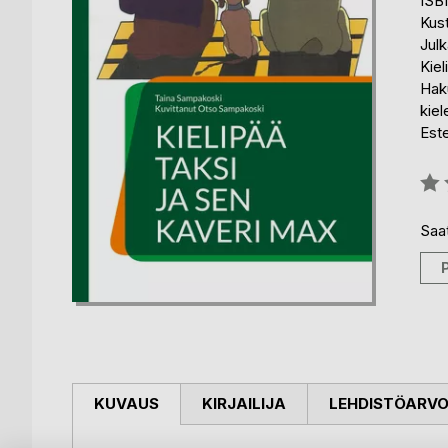
ISB
Kus
Julk
Kiel
Haku
kiel
Est
Arvo
0%
Saat
KUVAUS
KIRJAILIJA
LEHDISTÖARV