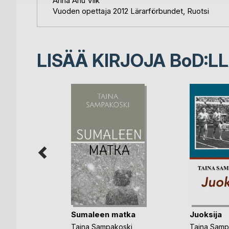
Anna Anu Viik
Vuoden opettaja 2012 Lärarförbundet, Ruotsi
LISÄÄ KIRJOJA B
o
D:L
Kaunotar
en
ja
Sumaleen matka
Juoksija
ettu kirja
Taina Sampakoski
Taina Samp