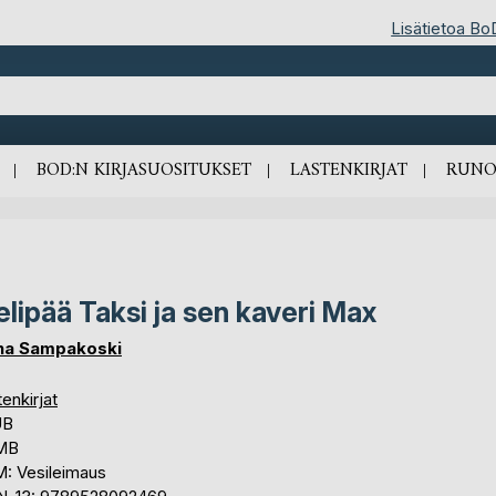
Lisätietoa Bo
BOD:N KIRJASUOSITUKSET
LASTENKIRJAT
RUNO
elipää Taksi ja sen kaveri Max
na Sampakoski
enkirjat
UB
 MB
: Vesileimaus