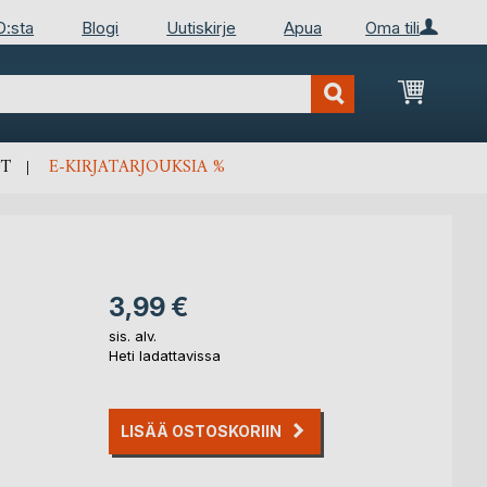
D:sta
Blogi
Uutiskirje
Apua
Oma tili
Ostosko
T
E-KIRJATARJOUKSIA %
3,99 €
sis. alv.
Heti ladattavissa
LISÄÄ OSTOSKORIIN