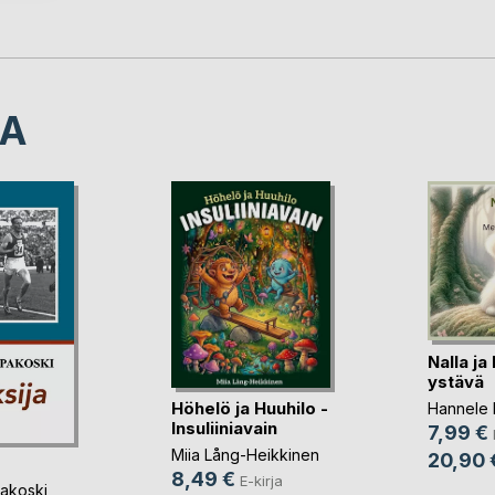
LA
Nalla ja
ystävä
Höhelö ja Huuhilo -
Hannele
Insuliiniavain
7,99 €
Miia Lång-Heikkinen
20,90 
8,49 €
E-kirja
akoski