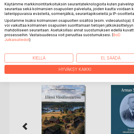
Käytämme markkinointitarkoituksiin seurantateknologioita kuten palvelin
seurantaa sekä kolmansien osapuolien palveluita, joiden kautta voidaan k
Keskusteluja Tusculumissa on elävää maailmankirja
laiteriippuvaisia evästeitä, sormenjälkiä, seurantapikseleitä ja IP-osoitteita
monia tuttuja kertomuksia, kuten tarina Damokleen
Upotamme lisäksi kolmansien osapuolten sisältöä (esim. videoalustoja)
voi vaikuttaa kolmannen osapuolen suorittamaan tietojen jatkokäsittelyyn 
Veli-Matti Rissasen suomennos sai vuonna 2009 V
mahdolliseen seurantaan. Asetuksillasi annat suostumuksen edellä kuvatt
prosesseihin. Vastaisuudessa voit peruuttaa suostumuksesi. (
BoD
Julkaisutiedot
)
Toinen, pehmeäkantinen painos.
KIELLÄ
EI, SÄÄDÄ
LISÄÄ KIRJOJA B
o
D:L
HYVÄKSY KAIKKI