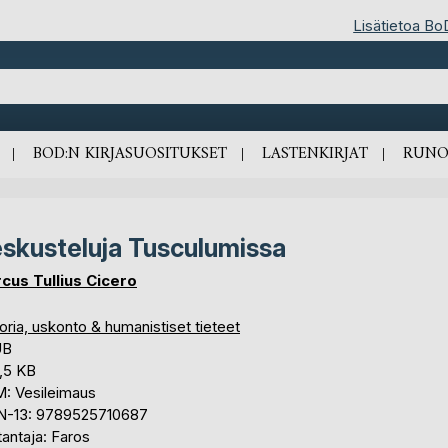
Lisätietoa Bo
BOD:N KIRJASUOSITUKSET
LASTENKIRJAT
RUNO
skusteluja Tusculumissa
cus Tullius Cicero
oria, uskonto & humanistiset tieteet
UB
,5 KB
: Vesileimaus
N-13: 9789525710687
antaja: Faros