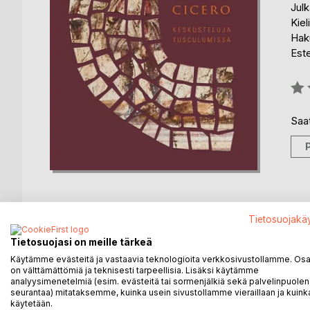
Julk
Kiel
Haku
Est
Arvo
0%
Saat
Tietosuojakä
KUVAUS
KIRJAILIJA
LEHDISTÖARV
Tietosuojasi on meille tärkeä
Käytämme evästeitä ja vastaavia teknologioita verkkosivustollamme. Osa 
on välttämättömiä ja teknisesti tarpeellisia. Lisäksi käytämme
Keskusteluja Tusculumissa on Ciceron pääteoksia, 
analyysimenetelmiä (esim. evästeitä tai sormenjälkiä sekä palvelinpuolen
halveksuntaa, tuskan sietämistä, kärsimyksen liev
seurantaa) mitataksemme, kuinka usein sivustollamme vieraillaan ja kuinka
käytetään.
tuoda lohtua sekä kirjoittajalleen että lukijalle. T