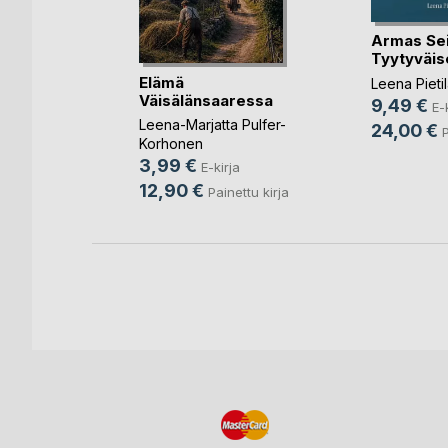
Armas Seil
eminen
Tyytyväise
hdytys
Elämä
Leena Pieti
Väisälänsaaressa
nka
9,49 €
E-
Leena-Marjatta Pulfer-
ja
24,00 €
P
Korhonen
3,99 €
E-kirja
12,90 €
Painettu kirja