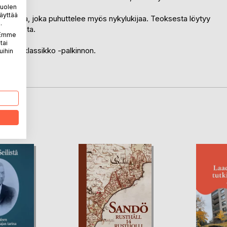
puolen
äyttää
llisuutta, joka puhuttelee myös nykylukijaa. Teoksesta löytyy
.
 miekasta.
. Emme
tai
uoden klassikko -palkinnon.
uihin
LA