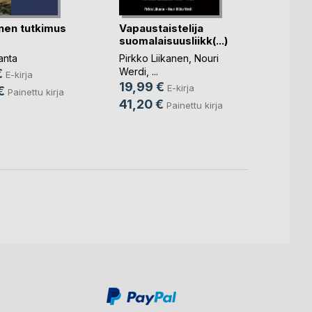
inen tutkimus
Vapaustaistelija
Unohd
suomalaisuusliikk(...)
Liisa
anta
Pirkko Liikanen
,
Nouri
Marjut
Werdi
, ...
€
7,49
E-kirja
19,99 €
E-kirja
€
15,9
Painettu kirja
41,20 €
Painettu kirja