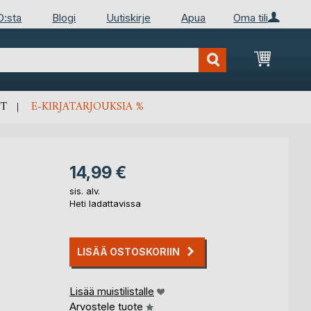
D:sta
Blogi
Uutiskirje
Apua
Oma tili
Ostosko
T
E-KIRJATARJOUKSIA %
14,99 €
sis. alv.
Heti ladattavissa
LISÄÄ OSTOSKORIIN
Lisää muistilistalle
Arvostele tuote