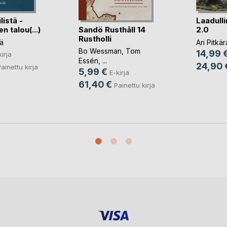
istä -
Laadull
Sandö Rusthåll 14
n talou(...)
2.0
Rustholli
lä
Ari Pitkär
Bo Wessman
,
Tom
14,99 
kirja
Essén
, ...
24,90 
ainettu kirja
5,99 €
E-kirja
61,40 €
Painettu kirja