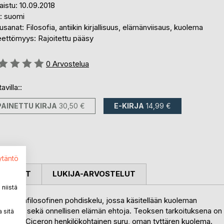
aistu: 10.09.2018
i: suomi
sanat: Filosofia, antiikin kirjallisuus, elämänviisaus, kuolema
eettömyys: Rajoitettu pääsy
stelu::
0
Arvostelua
avilla::
PAINETTU KIRJA
30,50 €
E-KIRJA
14,99 €
ytäntö
OSTELUT
LUKIJA-ARVOSTELUT
niistä
elämänfilosofinen pohdiskelu, jossa käsitellään kuoleman
ittämistä sekä onnellisen elämän ehtoja. Teoksen tarkoituksena on
 sitä
austalla on Ciceron henkilökohtainen suru, oman tyttären kuolema.