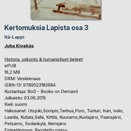
Kertomuksia Lapista osa 3
Itä-Lappi
Juha Kivekäs
Historia, uskonto & humanistiset tieteet
ePUB
16,2 MB
DRM: Vesileimaus
ISBN-13: 9789523182684
Kustantaja: BoD - Books on Demand
Julkaistu: 03.06.2015
Kieli: suomi
Hakusanat: Utsjoki,Sompio,Tanhua,Poro, Tunturi, Inari, Ivalo,
Laanila, Kultala,Salla, Kittilä, Kuusamo,Kuolajärvi, Paanajärvi,
Petsamo, Sodankylä, Kemijärvi
Esteettömyys: Rajoitettu pääsy