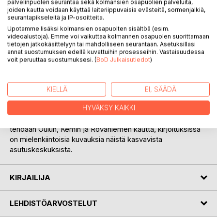
palvelinpuolen seurantaa sekä kolmansien osapuolien palveluita,
joiden kautta voidaan käyttää laiteriippuvaisia evästeitä, sormenjälkiä,
seurantapikseleitä ja IP-osoitteita.
Upotamme lisäksi kolmansien osapuolten sisältöä (esim.
videoalustoja). Emme voi vaikuttaa kolmannen osapuolen suorittamaan
tietojen jatkokäsittelyyn tai mahdolliseen seurantaan. Asetuksillasi
KUVAUS
annat suostumuksen edellä kuvattuihin prosesseihin. Vastaisuudessa
voit peruuttaa suostumuksesi. (
BoD Julkaisutiedot
)
Kirjaan on koottu vanhoja lehtikirjoituksia Utsjoen-, Inarin-,
Kittilän-, Sodankylän-, Kuusamon-, Paanajärven- sekä
KIELLÄ
EI, SÄÄDÄ
Kemijärven seuduilta. Mukana on mielenkiintoisia,
HYVÄKSY KAIKKI
historiallisia, kuvauksia alueiden tapahtumista ja ihmisten
elämästä näillä karuilla seuduilla. Matkaa näille seuduille
tehdään Oulun, Kemin ja Rovaniemen kautta, kirjoituksissa
on mielenkiintoisia kuvauksia näistä kasvavista
asutuskeskuksista.
KIRJAILIJA
LEHDISTÖARVOSTELUT