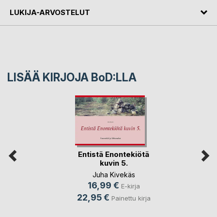
LUKIJA-ARVOSTELUT
LISÄÄ KIRJOJA B
o
D:LLA
Entistä Enontekiötä
kuvin 5.
Juha Kivekäs
16,99 €
E-kirja
22,95 €
Painettu kirja