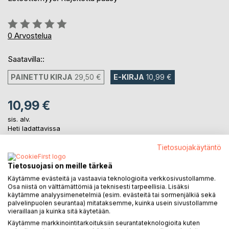
Arvostelu::
0%
0
Arvostelua
Saatavilla::
PAINETTU KIRJA
29,50 €
E-KIRJA
10,99 €
10,99 €
sis. alv.
Heti ladattavissa
Tietosuojakäytäntö
LISÄÄ OSTOSKORIIN
Tietosuojasi on meille tärkeä
Käytämme evästeitä ja vastaavia teknologioita verkkosivustollamme.
Osa niistä on välttämättömiä ja teknisesti tarpeellisia. Lisäksi
Lisää muistilistalle
käytämme analyysimenetelmiä (esim. evästeitä tai sormenjälkiä sekä
palvelinpuolen seurantaa) mitataksemme, kuinka usein sivustollamme
Arvostele tuote
vieraillaan ja kuinka sitä käytetään.
Käytämme markkinointitarkoituksiin seurantateknologioita kuten