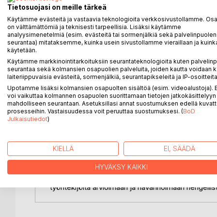
Tietosuojasi on meille tärkeä
Käytämme evästeitä ja vastaavia teknologioita verkkosivustollamme. Osa 
Kenelle tilaa riittää? Kenelle paikkoja on? -kirja 
on välttämättömiä ja teknisesti tarpeellisia. Lisäksi käytämme
luterilaisen kirkon sisällä tapahtuvan hengellisen v
analyysimenetelmiä (esim. evästeitä tai sormenjälkiä sekä palvelinpuolen
seurantaa) mitataksemme, kuinka usein sivustollamme vieraillaan ja kuinka
käsittelee aihetta kyselytutkimuksen ja maisterintu
käytetään.
laaja-alaista, piiloon painettua ja vahingoittavaa he
Käytämme markkinointitarkoituksiin seurantateknologioita kuten palvelin
Lisäksi kirja sisältää ajatuksia siitä, miten asioiden 
seurantaa sekä kolmansien osapuolien palveluita, joiden kautta voidaan k
eheyttämistä onnistuttaisiin kirkossa paremmin ehk
laiteriippuvaisia evästeitä, sormenjälkiä, seurantapikseleitä ja IP-osoitteita
johtajille. Niihin vastaamiseen tarvitaan kuitenkin 
Upotamme lisäksi kolmansien osapuolten sisältöä (esim. videoalustoja)
voi vaikuttaa kolmannen osapuolen suorittamaan tietojen jatkokäsittelyyn 
mahdolliseen seurantaan. Asetuksillasi annat suostumuksen edellä kuvatt
Kenelle tilaa riittää? Kenelle paikkoja on? -kirjan
prosesseihin. Vastaisuudessa voit peruuttaa suostumuksesi. (
BoD
vaikuttaa omassa lähiyhteisössäsi niin, että seurakun
Julkaisutiedot
)
olisivat omana itsenään tervetulleita - ilman mitään
Iivanainen jatkaa kysymysten kysymistä ja vastaust
KIELLÄ
EI, SÄÄDÄ
luterilaisen kirkon sisällä seksuaali- ja sukupuolivä
tapahtuvaa hengellistä väkivaltaa. Iivanainen luo t
HYVÄKSY KAIKKI
Spiritual Workplace Violence (SWV). Käsite helpott
työntekijöitä arvioimaan ja havannoimaan hengellis