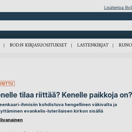
Lisätietoa Bo
BOD:N KIRJASUOSITUKSET
LASTENKIRJAT
RUNO
OSITTU
nelle tilaa riittää? Kenelle paikkoja on
eenkaari-ihmisiin kohdistuva hengellinen väkivalta ja
yttäminen evankelis-luterilaisen kirkon sisällä
 Iivanainen