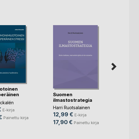
Kuopi
Lääke
kansan
otoinen
Mikko
Suomen
eräinen
Monon
ilmastostrategia
59,9
ckalén
Harri Ruotsalainen
€
100,
E-kirja
12,99 €
E-kirja
€
kirja
Painettu kirja
17,90 €
Painettu kirja