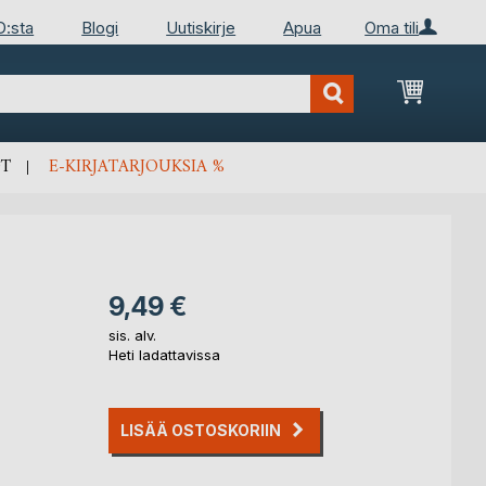
D:sta
Blogi
Uutiskirje
Apua
Oma tili
Ostosko
T
E-KIRJATARJOUKSIA %
9,49 €
sis. alv.
?
Heti ladattavissa
LISÄÄ OSTOSKORIIN