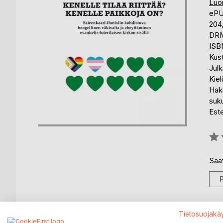
Luo
eP
204
DRM
ISB
Kus
Julk
Kiel
Hak
suk
Est
Arvo
0%
Saat
Tietosuojakä
KUVAUS
KIRJAILIJA
LEHDISTÖARV