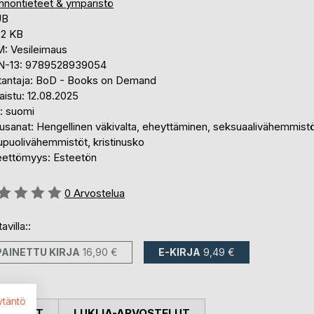
nnontieteet & ympäristö
UB
,2 KB
: Vesileimaus
N-13: 9789528939054
tantaja: BoD - Books on Demand
aistu: 12.08.2025
i: suomi
usanat: Hengellinen väkivalta, eheyttäminen, seksuaalivähemmistö
upuolivähemmistöt, kristinusko
eettömyys: Esteetön
stelu::
0
Arvostelua
avilla::
PAINETTU KIRJA
16,90 €
E-KIRJA
9,49 €
ytäntö
OSTELUT
LUKIJA-ARVOSTELUT