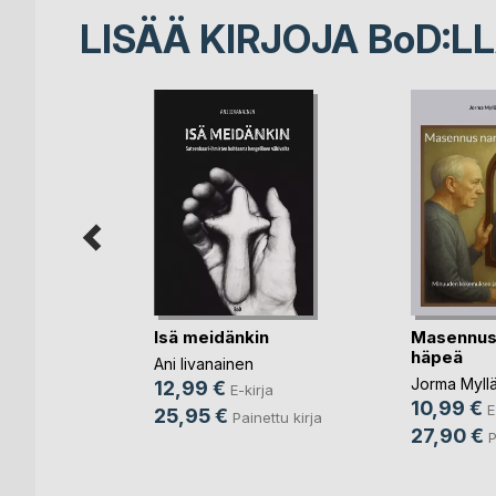
LISÄÄ KIRJOJA B
o
D:L
II –
Isä meidänkin
Masennus
a
häpeä
Ani Iivanainen
Jorma Myllä
vi
12,99 €
E-kirja
10,99 €
E
irja
25,95 €
Painettu kirja
27,90 €
P
nettu kirja