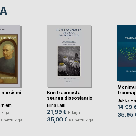
LA
Monimu
 narsismi
Kun traumasta
traumap
seuraa dissosiaatio
stressi
Jukka Pa
rniemi
Elina Lätti
14,99 
21,99 €
-kirja
E-kirja
35,95 
35,00 €
ainettu kirja
Painettu kirja