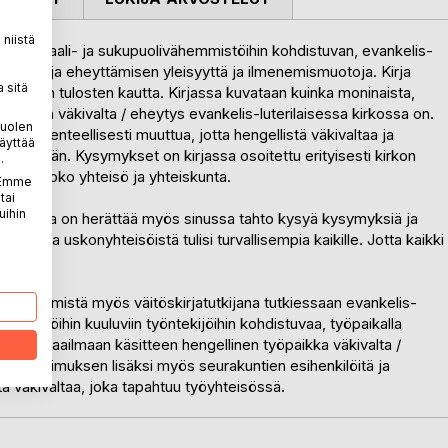
niistä
avaa seksuaali- ja sukupuolivähemmistöihin kohdistuvan, evankelis-
äkivallan ja eheyttämisen yleisyyttä ja ilmenemismuotoja. Kirja
 sitä
tkielman tulosten kautta. Kirjassa kuvataan kuinka moninaista,
ngellinen väkivalta / eheytys evankelis-luterilaisessa kirkossa on.
puolen
tulisi rakenteellisesti muuttua, jotta hengellistä väkivaltaa ja
äyttää
äisemään. Kysymykset on kirjassa osoitettu erityisesti kirkon
.
mukaan koko yhteisö ja yhteiskunta.
. Emme
tai
uihin
 tavoitteena on herättää myös sinussa tahto kysyä kysymyksiä ja
nista ja uskonyhteisöistä tulisi turvallisempia kaikille. Jotta kaikki
 muttia.
en etsimistä myös väitöskirjatutkijana tutkiessaan evankelis-
hemmistöihin kuuluviin työntekijöihin kohdistuvaa, työpaikalla
utkimusmaailmaan käsitteen hengellinen työpaikka väkivalta /
aa tutkimuksen lisäksi myös seurakuntien esihenkilöitä ja
tä väkivaltaa, joka tapahtuu työyhteisössä.